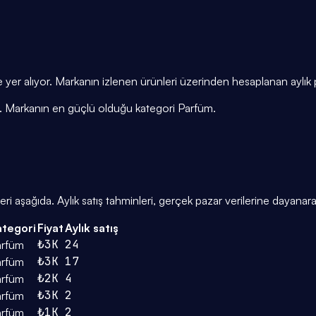
yer alıyor. Markanın izlenen ürünleri üzerinden hesaplanan aylık
yor. Markanın en güçlü olduğu kategori Parfüm.
ağıda. Aylık satış tahminleri, gerçek pazar verilerine dayanara
ategori
Fiyat
Aylık satış
₺3K
24
arfüm
₺3K
17
arfüm
₺2K
4
arfüm
₺3K
2
arfüm
₺1K
2
arfüm