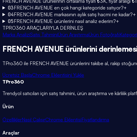
FRENCH AVENUE ürünlerinin ortalama fiyatı ₺3K, fiyat aralığı 
03
FRENCH AVENUE en çok hangi kategoride satıyor?
+
04
FRENCH AVENUE markasının aylık satış hacmi ne kadar?
+
05
FRENCH AVENUE ürünlerini nasıl analiz ederim?
+
TPRO360 ARAÇLARIYLA DERİNLEŞ
Marka Analizi
Satış Tahmini
Ürün Araştırma
Ürün Fotoğrafı
Kategori
FRENCH AVENUE
ürünlerini
derinlemes
TPro360 ile
FRENCH AVENUE
ürünlerini takibe al, rakip stoğunu
Ücretsiz Başla
Chrome Eklentisini Yükle
TPro
360
Trendyol satıcıları için satış tahmini, ürün araştırma ve kârlılık pla
Ürün
Özellikler
Nasıl Çalışır
Chrome Eklentisi
Fiyatlandırma
Araçlar