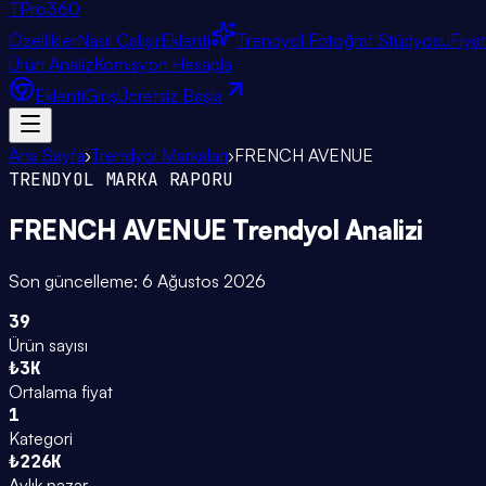
TPro
360
Özellikler
Nasıl Çalışır
Eklenti
Trendyol Fotoğraf Stüdyosu
Fiya
Ürün Analiz
Komisyon Hesapla
Eklenti
Giriş
Ücretsiz Başla
Ana Sayfa
›
Trendyol Markaları
›
FRENCH AVENUE
TRENDYOL MARKA RAPORU
FRENCH AVENUE
Trendyol Analizi
Son güncelleme:
6 Ağustos 2026
39
Ürün sayısı
₺3K
Ortalama fiyat
1
Kategori
₺226K
Aylık pazar