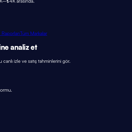
₺1K–₺4K arasında.
 Raporları
Tüm Markalar
ine
analiz et
 canlı izle ve satış tahminlerini gör.
tformu.