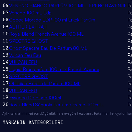
06
VENENO BIANCO PARFÜM 100 ML - FRENCH AVENUE
P
07
Veneno 100 mL Edp
P
08
Cocoa Morado EDP 100 ml Erkek Parfüm
P
09
AETHER EXTRAİT
P
10
Royal Blend French Avenue 100 ML
P
11
SPECTRE GHOST
P
12
Ghost Spectre Eau De Parfum 80 ML
P
13
Vulcan Feu Eau
P
14
VULCAN FEU
P
15
Liquid Brun parfüm 100 ml - French Avenue
P
16
SPECTRE GHOST
P
17
Obsidian Extrait de Parfum 100 ML
P
18
VULCAN FEU
P
19
Essence De Blanc 100ml
P
20
Royal Blend Séquoia Perfume Extract 100ml -
P
Aylık satış tahminleri son 30 günlük harekete göre hesaplanır. Rakamlar Trendyol'un ka
MARKANIN KATEGORİLERİ