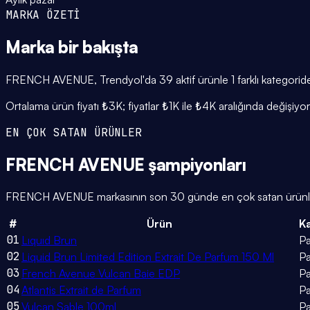
MARKA ÖZETİ
Marka
bir bakışta
FRENCH AVENUE, Trendyol'da 39 aktif ürünle 1 farklı kategoride 
Ortalama ürün fiyatı ₺3K; fiyatlar ₺1K ile ₺4K aralığında değişi
EN ÇOK SATAN ÜRÜNLER
FRENCH AVENUE
şampiyonları
FRENCH AVENUE markasının son 30 günde en çok satan ürünleri aş
#
Ürün
K
01
Lıquıd Brun
P
02
Liquid Brun Limited Edition Extrait De Parfum 150 Ml
P
03
French Avenue Vulcan Baie EDP
P
04
Atlantis Extrait de Parfum
P
05
Vulcan Sable 100ml
P