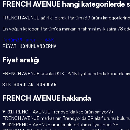
FRENCH AVENUE
hangi
kategorilerde
s
FRENCH AVENUE ağırlıklı olarak Parfüm (39 ürün) kategorilerinde
En yoğun kategori Parfüm'da markanın tahmini aylık satışı 78 ad
Parfüm
39
ürün ·
₺3K
FİYAT KONUMLANDIRMA
Fiyat
aralığı
FRENCH AVENUE ürünleri ₺1K–₺4K fiyat bandında konumlanıyor; o
SIK SORULAN SORULAR
FRENCH AVENUE
hakkında
01
FRENCH AVENUE Trendyol'da kaç ürün satıyor?
+
FRENCH AVENUE markasının Trendyol'da 39 aktif ürünü bulunuyor 
02
FRENCH AVENUE ürünlerinin ortalama fiyatı nedir?
+