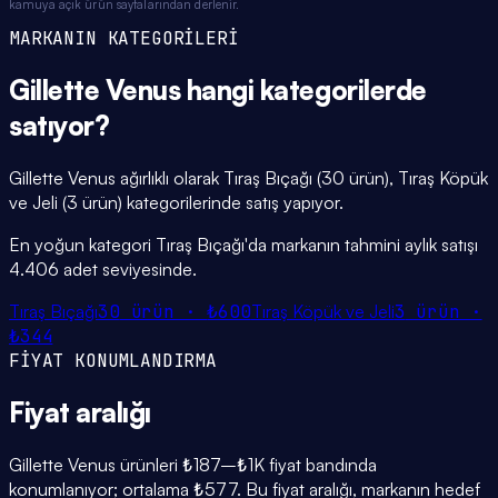
kamuya açık ürün sayfalarından derlenir.
MARKANIN KATEGORİLERİ
Gillette Venus
hangi
kategorilerde
satıyor?
Gillette Venus ağırlıklı olarak Tıraş Bıçağı (30 ürün), Tıraş Köpük
ve Jeli (3 ürün) kategorilerinde satış yapıyor.
En yoğun kategori Tıraş Bıçağı'da markanın tahmini aylık satışı
4.406 adet seviyesinde.
Tıraş Bıçağı
30
ürün ·
₺600
Tıraş Köpük ve Jeli
3
ürün ·
₺344
FİYAT KONUMLANDIRMA
Fiyat
aralığı
Gillette Venus ürünleri ₺187–₺1K fiyat bandında
konumlanıyor; ortalama ₺577. Bu fiyat aralığı, markanın hedef