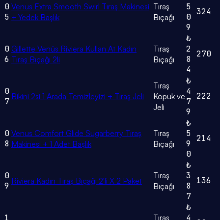
0
Venus Extra Smooth Swirl Tıraş Makinesi
Tıraş
5
324
5
0
+ Yedek Başlık
Bıçağı
9
₺
0
Gillette Venüs Riviera Kullan At Kadın
Tıraş
2
270
6
8
Tıraş Bıçağı 2li
Bıçağı
4
₺
Tıraş
0
4
222
Bikini 2si 1 Arada Temizleyizi + Tıraş Jeli
Köpük ve
7
7
Jeli
9
₺
0
Venus Comfort Glide Sugarberry Tıraş
Tıraş
5
214
8
9
Makinesi + 1 Adet Başlık
Bıçağı
0
₺
0
Tıraş
3
136
Riviera Kadın Tıraş Bıçağı 2'li X 2 Paket
9
8
Bıçağı
7
₺
1
Tıraş
4