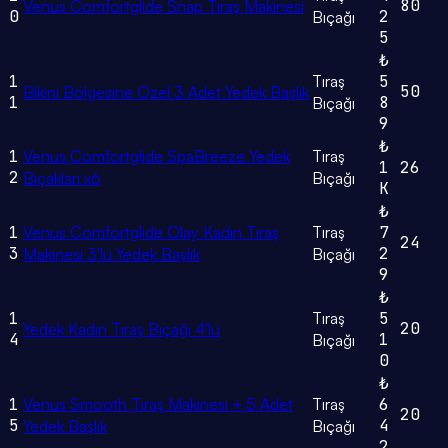
80
Venus Comfortglide Snap Tıraş Makinesi
0
2
Bıçağı
5
₺
1
Tıraş
5
50
Bikini Bölgesine Özel 3 Adet Yedek Başlık
1
8
Bıçağı
9
₺
1
Venus Comfortglide SpaBreeze Yedek
Tıraş
1
26
2
Bıçakları x6
Bıçağı
K
₺
1
Venus Comfortglide Olay Kadın Tıraş
Tıraş
7
24
3
2
Makinesi 3'lü Yedek Başlık
Bıçağı
9
₺
1
Tıraş
5
20
Yedek Kadın Tıraş Bıçağı 4'lü
4
1
Bıçağı
0
₺
1
Venus Smooth Tıraş Makinesi + 5 Adet
Tıraş
6
20
5
4
Yedek Başlık
Bıçağı
2