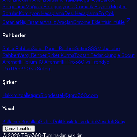
Sorgulama
Mağaza Entegrasyonu
Otomatik Buybox
Müşteri
Soruları
Komisyon Hesaplama
Desi Hesaplama
En Çok
Satanlar
Niş Fırsatlar
Analiz Araçları
Chrome Eklentisini Yükle
Rehberler
Satıcı Rehberi
Satıcı Paneli Rehberi
Satıcı SSS
Muhasebe
Rehberi
Vergi Rehberi
Şirket Kurma
Toptan Tedarik
Jungle Scout
Alternatifi
Helium 10 Alternatifi
TPro360 vs Trendyol
Pro
TPro360 vs Sellerg
Şirket
Hakkımızda
İletişim
Blog
destek@tpro360.com
Yasal
Kullanım Koşulları
Gizlilik Politikası
İptal ve İade
Mesafeli Satış
Çerez Tercihleri
©
2026
TPro360
·
Tüm hakları saklıdır