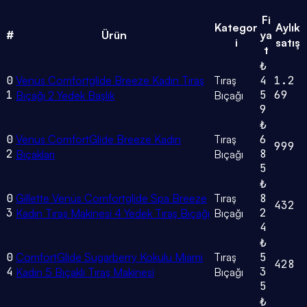
Fi
Kategor
Aylık
#
Ürün
ya
i
satış
t
₺
0
Venüs Comfortglide Breeze Kadın Tıraş
Tıraş
4
1.2
1
5
69
Bıçağı 2 Yedek Başlık
Bıçağı
9
₺
0
Venus ComfortGlide Breeze Kadın
Tıraş
6
999
2
8
Bıçakları
Bıçağı
5
₺
0
Gillette Venüs Comfortglide Spa Breeze
Tıraş
8
432
3
2
Kadın Tıraş Makinesi 4 Yedek Tıraş Bıçağı
Bıçağı
4
₺
0
ComfortGlide Sugarberry Kokulu Miami
Tıraş
5
428
4
3
Kadın 5 Bıçaklı Tıraş Makinesi
Bıçağı
5
₺