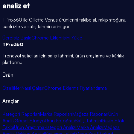
analiz et
TPro360 ile
Gillette Venus
ürünlerini takibe al, rakip stoğunu
canlı izle ve satış tahminlerini gör.
Ücretsiz Başla
Chrome Eklentisini Yükle
TPro
360
Trendyol satıcıları için satış tahmini, ürün araştırma ve kârlılık
platformu.
Ürün
Özellikler
Nasıl Çalışır
Chrome Eklentisi
Fiyatlandırma
Araçlar
Kategori Raporları
Marka Raporları
Mağaza Raporları
Ürün
Analiz
Görsel Stüdyo
Ürün Fotoğrafı
Satış Tahmini
Rakip Stok
Takibi
Ürün Araştırma
Kategori Analizi
Marka Analizi
Mağaza
Analizi
Reklam Analizi
Sıralama Takibi
Mega Keşif
Barkod