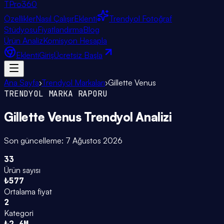
TPro
360
Özellikler
Nasıl Çalışır
Eklenti
Trendyol Fotoğraf
Stüdyosu
Fiyatlandırma
Blog
Ürün Analiz
Komisyon Hesapla
Eklenti
Giriş
Ücretsiz Başla
Ana Sayfa
›
Trendyol Markaları
›
Gillette Venus
TRENDYOL MARKA RAPORU
Gillette Venus
Trendyol Analizi
Son güncelleme:
7 Ağustos 2026
33
Ürün sayısı
₺577
Ortalama fiyat
2
Kategori
₺2.6M