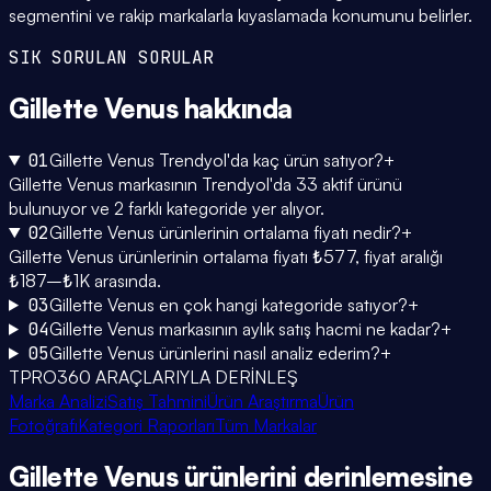
segmentini ve rakip markalarla kıyaslamada konumunu belirler.
SIK SORULAN SORULAR
Gillette Venus
hakkında
01
Gillette Venus Trendyol'da kaç ürün satıyor?
+
Gillette Venus markasının Trendyol'da 33 aktif ürünü
bulunuyor ve 2 farklı kategoride yer alıyor.
02
Gillette Venus ürünlerinin ortalama fiyatı nedir?
+
Gillette Venus ürünlerinin ortalama fiyatı ₺577, fiyat aralığı
₺187–₺1K arasında.
03
Gillette Venus en çok hangi kategoride satıyor?
+
04
Gillette Venus markasının aylık satış hacmi ne kadar?
+
05
Gillette Venus ürünlerini nasıl analiz ederim?
+
TPRO360 ARAÇLARIYLA DERİNLEŞ
Marka Analizi
Satış Tahmini
Ürün Araştırma
Ürün
Fotoğrafı
Kategori Raporları
Tüm Markalar
Gillette Venus
ürünlerini
derinlemesine