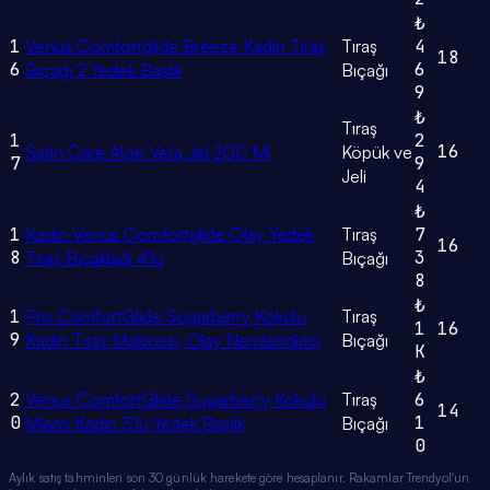
₺
1
Venüs Comfortglide Breeze Kadın Tıraş
Tıraş
4
18
6
6
Bıçağı 2 Yedek Başlık
Bıçağı
9
₺
Tıraş
1
2
16
Satin Care Aloe Vera Jel 200 Ml
Köpük ve
7
9
Jeli
4
₺
1
Kadın Venus Comfortglide Olay Yedek
Tıraş
7
16
8
3
Tıraş Bıçaklağı 4’lü
Bıçağı
8
₺
1
Pro ComfortGlide Sugarberry Kokulu
Tıraş
1
16
9
Kadın Tıraş Makinesi, Olay Nemlendirici
Bıçağı
K
₺
2
Venus ComfortGlide Sugarberry Kokulu
Tıraş
6
14
0
1
Miami Kadın 3'lü Yedek Başlık
Bıçağı
0
Aylık satış tahminleri son 30 günlük harekete göre hesaplanır. Rakamlar Trendyol'un