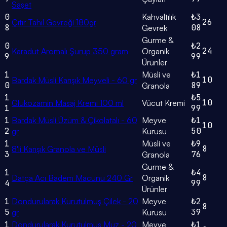
Saşet
0
Kahvaltılık
₺3
26
Çıtır Tahıl Gevreği 180gr
8
08
Gevrek
Gurme &
0
₺2
24
Karadut Aromalı Şurup 350 gram
Organik
9
99
Ürünler
1
Müsli ve
₺1
10
Bardak Müsli Karışık Meyveli - 60 gr
0
89
Granola
1
₺5
10
Glukozamin Masaj Kremi 100 ml
Vücut Kremi
1
99
1
Bardak Müsli Üzüm & Çikolatalı - 60
Meyve
₺1
10
2
50
gr
Kurusu
1
Müsli ve
₺9
8
8'li Karışık Granola ve Müsli
3
76
Granola
Gurme &
1
₺4
8
Datça Acı Badem Macunu 240 Gr
Organik
4
99
Ürünler
1
Dondurularak Kurutulmuş Çilek - 20
Meyve
₺2
8
5
39
gr
Kurusu
1
Dondurularak Kurutulmuş Muz - 20
Meyve
₺1