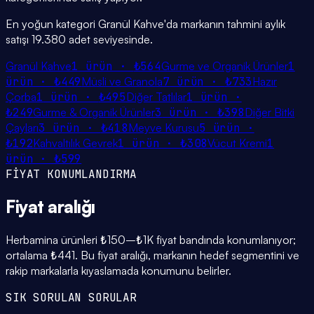
En yoğun kategori Granül Kahve'da markanın tahmini aylık
satışı 19.380 adet seviyesinde.
Granül Kahve
1
ürün ·
₺564
Gurme ve Organik Ürünler
1
ürün ·
₺449
Müsli ve Granola
7
ürün ·
₺733
Hazır
Çorba
1
ürün ·
₺495
Diğer Tatlılar
1
ürün ·
₺249
Gurme & Organik Ürünler
3
ürün ·
₺398
Diğer Bitki
Çayları
3
ürün ·
₺418
Meyve Kurusu
5
ürün ·
₺192
Kahvaltılık Gevrek
1
ürün ·
₺308
Vücut Kremi
1
ürün ·
₺599
FİYAT KONUMLANDIRMA
Fiyat
aralığı
Herbamina ürünleri ₺150–₺1K fiyat bandında konumlanıyor;
ortalama ₺441. Bu fiyat aralığı, markanın hedef segmentini ve
rakip markalarla kıyaslamada konumunu belirler.
SIK SORULAN SORULAR