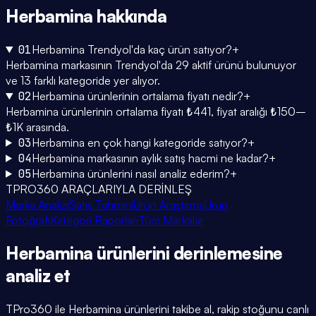
Herbamina
hakkında
01
Herbamina Trendyol'da kaç ürün satıyor?
+
Herbamina markasının Trendyol'da 29 aktif ürünü bulunuyor
ve 13 farklı kategoride yer alıyor.
02
Herbamina ürünlerinin ortalama fiyatı nedir?
+
Herbamina ürünlerinin ortalama fiyatı ₺441, fiyat aralığı ₺150–
₺1K arasında.
03
Herbamina en çok hangi kategoride satıyor?
+
04
Herbamina markasının aylık satış hacmi ne kadar?
+
05
Herbamina ürünlerini nasıl analiz ederim?
+
TPRO360 ARAÇLARIYLA DERİNLEŞ
Marka Analizi
Satış Tahmini
Ürün Araştırma
Ürün
Fotoğrafı
Kategori Raporları
Tüm Markalar
Herbamina
ürünlerini
derinlemesine
analiz et
TPro360 ile
Herbamina
ürünlerini takibe al, rakip stoğunu canlı