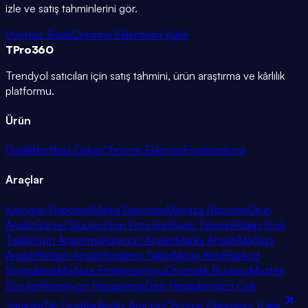
izle ve satış tahminlerini gör.
Ücretsiz Başla
Chrome Eklentisini Yükle
TPro
360
Trendyol satıcıları için satış tahmini, ürün araştırma ve kârlılık
platformu.
Ürün
Özellikler
Nasıl Çalışır
Chrome Eklentisi
Fiyatlandırma
Araçlar
Kategori Raporları
Marka Raporları
Mağaza Raporları
Ürün
Analiz
Görsel Stüdyo
Ürün Fotoğrafı
Satış Tahmini
Rakip Stok
Takibi
Ürün Araştırma
Kategori Analizi
Marka Analizi
Mağaza
Analizi
Reklam Analizi
Sıralama Takibi
Mega Keşif
Barkod
Sorgulama
Mağaza Entegrasyonu
Otomatik Buybox
Müşteri
Soruları
Komisyon Hesaplama
Desi Hesaplama
En Çok
Satanlar
Niş Fırsatlar
Analiz Araçları
Chrome Eklentisini Yükle