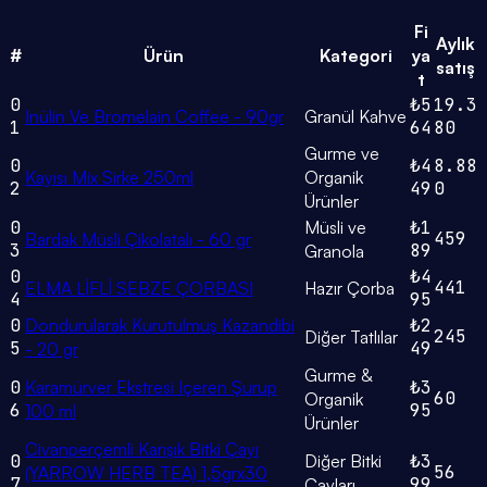
Fi
Aylık
#
Ürün
Kategori
ya
satış
t
0
₺5
19.3
Inülin Ve Bromelain Coffee - 90gr
Granül Kahve
1
64
80
Gurme ve
0
₺4
8.88
Kayısı Mix Sirke 250ml
Organik
2
49
0
Ürünler
0
Müsli ve
₺1
459
Bardak Müsli Çikolatalı - 60 gr
3
89
Granola
0
₺4
441
ELMA LİFLİ SEBZE ÇORBASI
Hazır Çorba
4
95
0
Dondurularak Kurutulmuş Kazandibi
₺2
245
Diğer Tatlılar
5
49
- 20 gr
Gurme &
0
Karamürver Ekstresi Içeren Şurup
₺3
60
Organik
6
95
100 ml
Ürünler
Civanperçemli Karışık Bitki Çayı
0
Diğer Bitki
₺3
56
(YARROW HERB TEA) 1,5grx30
7
99
Çayları