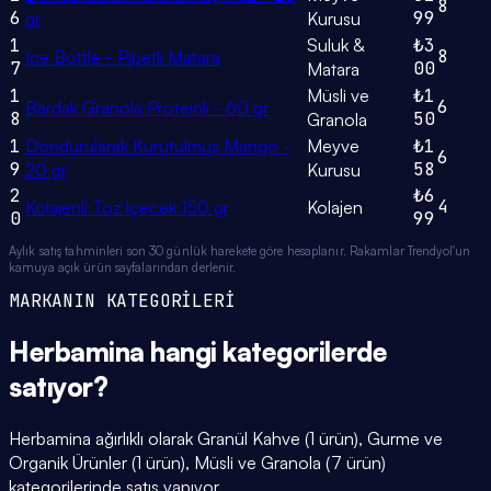
8
6
99
gr
Kurusu
1
Suluk &
₺3
8
Ice Bottle - Pipetli Matara
7
00
Matara
1
Müsli ve
₺1
6
Bardak Granola Proteinli - 60 gr
8
50
Granola
1
Dondurularak Kurutulmuş Mango -
Meyve
₺1
6
9
58
20 gr
Kurusu
2
₺6
4
Kolajenli Toz İçecek 150 gr
Kolajen
0
99
Aylık satış tahminleri son 30 günlük harekete göre hesaplanır. Rakamlar Trendyol'un
kamuya açık ürün sayfalarından derlenir.
MARKANIN KATEGORİLERİ
Herbamina
hangi
kategorilerde
satıyor?
Herbamina ağırlıklı olarak Granül Kahve (1 ürün), Gurme ve
Organik Ürünler (1 ürün), Müsli ve Granola (7 ürün)
kategorilerinde satış yapıyor.