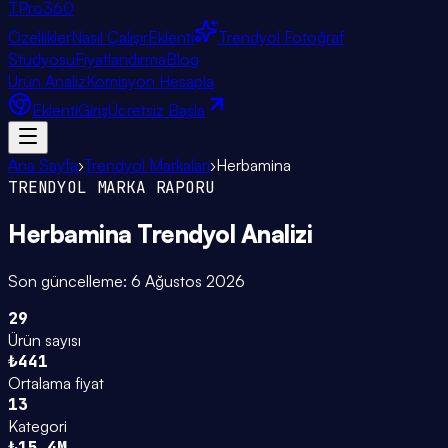
TPro
360
Özellikler
Nasıl Çalışır
Eklenti
Trendyol Fotoğraf
Stüdyosu
Fiyatlandırma
Blog
Ürün Analiz
Komisyon Hesapla
Eklenti
Giriş
Ücretsiz Başla
Ana Sayfa
›
Trendyol Markaları
›
Herbamina
TRENDYOL MARKA RAPORU
Herbamina
Trendyol Analizi
Son güncelleme:
6 Ağustos 2026
29
Ürün sayısı
₺441
Ortalama fiyat
13
Kategori
₺15.4M