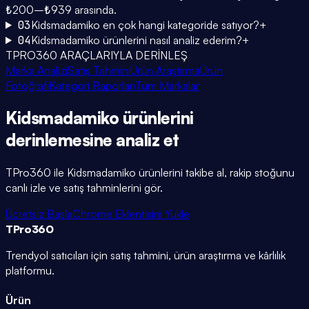
₺200–₺939 arasında.
03
Kidsmadamiko en çok hangi kategoride satıyor?
+
04
Kidsmadamiko ürünlerini nasıl analiz ederim?
+
TPRO360 ARAÇLARIYLA DERİNLEŞ
Marka Analizi
Satış Tahmini
Ürün Araştırma
Ürün
Fotoğrafı
Kategori Raporları
Tüm Markalar
Kidsmadamiko
ürünlerini
derinlemesine
analiz et
TPro360 ile
Kidsmadamiko
ürünlerini takibe al, rakip stoğunu
canlı izle ve satış tahminlerini gör.
Ücretsiz Başla
Chrome Eklentisini Yükle
TPro
360
Trendyol satıcıları için satış tahmini, ürün araştırma ve kârlılık
platformu.
Ürün