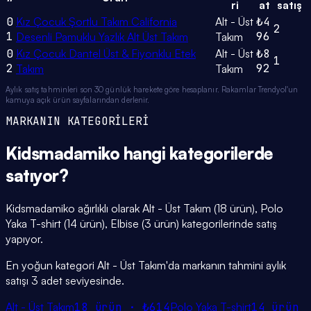
ri
at
satış
0
Kız Çocuk Şortlu Takım California
Alt - Üst
₺4
2
1
96
Desenli Pamuklu Yazlık Alt Üst Takım
Takım
0
Kız Çocuk Dantel Üst & Fiyonklu Etek
Alt - Üst
₺8
1
2
92
Takım
Takım
Aylık satış tahminleri son 30 günlük harekete göre hesaplanır. Rakamlar Trendyol'un
kamuya açık ürün sayfalarından derlenir.
MARKANIN KATEGORİLERİ
Kidsmadamiko
hangi
kategorilerde
satıyor?
Kidsmadamiko ağırlıklı olarak Alt - Üst Takım (18 ürün), Polo
Yaka T-shirt (14 ürün), Elbise (3 ürün) kategorilerinde satış
yapıyor.
En yoğun kategori Alt - Üst Takım'da markanın tahmini aylık
satışı 3 adet seviyesinde.
Alt - Üst Takım
18
ürün ·
₺614
Polo Yaka T-shirt
14
ürün