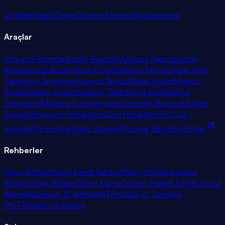
Özellikler
Nasıl Çalışır
Chrome Eklentisi
Fiyatlandırma
Araçlar
Kategori Raporları
Marka Raporları
Mağaza Raporları
Ürün
Analiz
Görsel Stüdyo
Ürün Fotoğrafı
Satış Tahmini
Rakip Stok
Takibi
Ürün Araştırma
Kategori Analizi
Marka Analizi
Mağaza
Analizi
Reklam Analizi
Sıralama Takibi
Mega Keşif
Barkod
Sorgulama
Mağaza Entegrasyonu
Otomatik Buybox
Müşteri
Soruları
Komisyon Hesaplama
Desi Hesaplama
En Çok
Satanlar
Niş Fırsatlar
Analiz Araçları
Chrome Eklentisini Yükle
Rehberler
Satıcı Rehberi
Satıcı Paneli Rehberi
Satıcı SSS
Muhasebe
Rehberi
Vergi Rehberi
Şirket Kurma
Toptan Tedarik
Jungle Scout
Alternatifi
Helium 10 Alternatifi
TPro360 vs Trendyol
Pro
TPro360 vs Sellerg