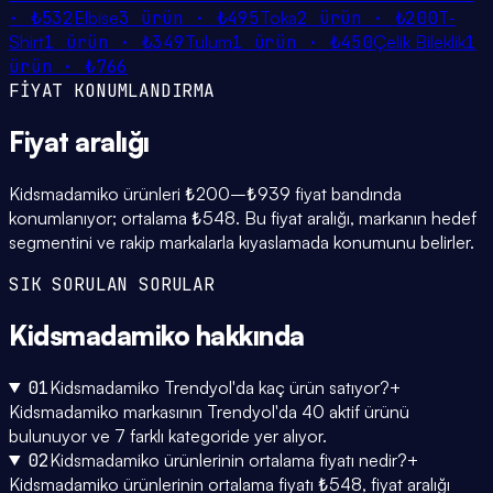
·
₺532
Elbise
3
ürün ·
₺495
Toka
2
ürün ·
₺200
T-
Shirt
1
ürün ·
₺349
Tulum
1
ürün ·
₺450
Çelik Bileklik
1
ürün ·
₺766
FİYAT KONUMLANDIRMA
Fiyat
aralığı
Kidsmadamiko ürünleri ₺200–₺939 fiyat bandında
konumlanıyor; ortalama ₺548. Bu fiyat aralığı, markanın hedef
segmentini ve rakip markalarla kıyaslamada konumunu belirler.
SIK SORULAN SORULAR
Kidsmadamiko
hakkında
01
Kidsmadamiko Trendyol'da kaç ürün satıyor?
+
Kidsmadamiko markasının Trendyol'da 40 aktif ürünü
bulunuyor ve 7 farklı kategoride yer alıyor.
02
Kidsmadamiko ürünlerinin ortalama fiyatı nedir?
+
Kidsmadamiko ürünlerinin ortalama fiyatı ₺548, fiyat aralığı