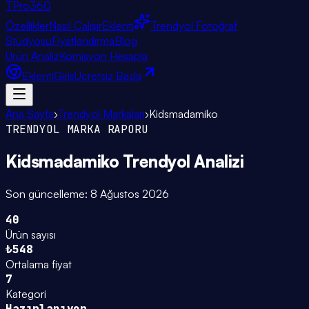
TPro
360
Özellikler
Nasıl Çalışır
Eklenti
Trendyol Fotoğraf
Stüdyosu
Fiyatlandırma
Blog
Ürün Analiz
Komisyon Hesapla
Eklenti
Giriş
Ücretsiz Başla
Ana Sayfa
›
Trendyol Markaları
›
Kidsmadamiko
TRENDYOL MARKA RAPORU
Kidsmadamiko
Trendyol Analizi
Son güncelleme:
8 Ağustos 2026
40
Ürün sayısı
₺548
Ortalama fiyat
7
Kategori
Hazırlanıyor