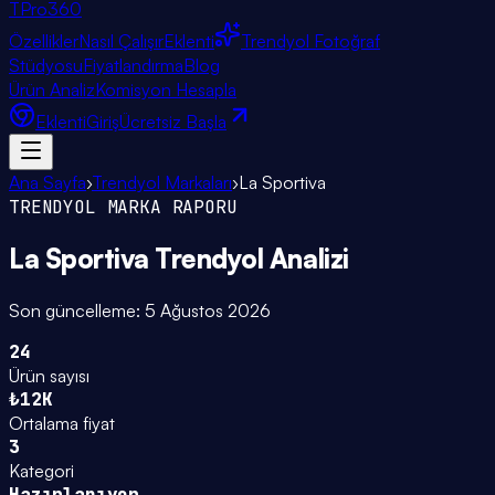
TPro
360
Özellikler
Nasıl Çalışır
Eklenti
Trendyol Fotoğraf
Stüdyosu
Fiyatlandırma
Blog
Ürün Analiz
Komisyon Hesapla
Eklenti
Giriş
Ücretsiz Başla
Ana Sayfa
›
Trendyol Markaları
›
La Sportiva
TRENDYOL MARKA RAPORU
La Sportiva
Trendyol Analizi
Son güncelleme:
5 Ağustos 2026
24
Ürün sayısı
₺12K
Ortalama fiyat
3
Kategori
Hazırlanıyor