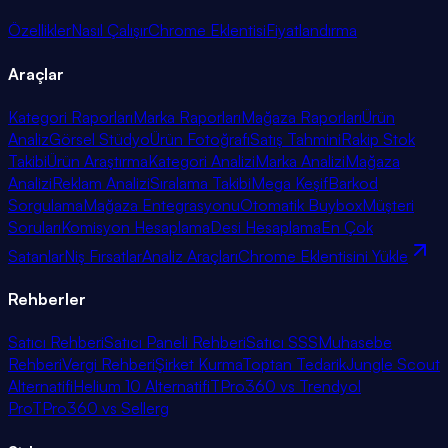
Özellikler
Nasıl Çalışır
Chrome Eklentisi
Fiyatlandırma
Araçlar
Kategori Raporları
Marka Raporları
Mağaza Raporları
Ürün
Analiz
Görsel Stüdyo
Ürün Fotoğrafı
Satış Tahmini
Rakip Stok
Takibi
Ürün Araştırma
Kategori Analizi
Marka Analizi
Mağaza
Analizi
Reklam Analizi
Sıralama Takibi
Mega Keşif
Barkod
Sorgulama
Mağaza Entegrasyonu
Otomatik Buybox
Müşteri
Soruları
Komisyon Hesaplama
Desi Hesaplama
En Çok
Satanlar
Niş Fırsatlar
Analiz Araçları
Chrome Eklentisini Yükle
Rehberler
Satıcı Rehberi
Satıcı Paneli Rehberi
Satıcı SSS
Muhasebe
Rehberi
Vergi Rehberi
Şirket Kurma
Toptan Tedarik
Jungle Scout
Alternatifi
Helium 10 Alternatifi
TPro360 vs Trendyol
Pro
TPro360 vs Sellerg