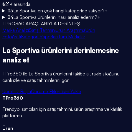
₺21K arasında.
03
La Sportiva en çok hangi kategoride satıyor?
+
04
La Sportiva ürünlerini nasıl analiz ederim?
+
TPRO360 ARAÇLARIYLA DERİNLEŞ
Marka Analizi
Satış Tahmini
Ürün Araştırma
Ürün
Fotoğrafı
Kategori Raporları
Tüm Markalar
La Sportiva
ürünlerini
derinlemesine
analiz et
TPro360 ile
La Sportiva
ürünlerini takibe al, rakip stoğunu
canlı izle ve satış tahminlerini gör.
Ücretsiz Başla
Chrome Eklentisini Yükle
TPro
360
Trendyol satıcıları için satış tahmini, ürün araştırma ve kârlılık
platformu.
Ürün