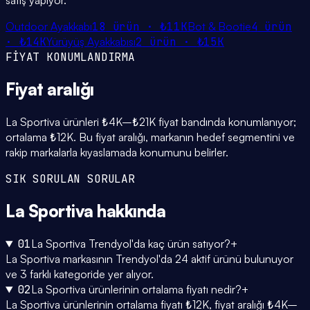
satış yapıyor.
Outdoor Ayakkabı
18
ürün ·
₺11K
Bot & Bootie
4
ürün
·
₺14K
Yürüyüş Ayakkabısı
2
ürün ·
₺15K
FİYAT KONUMLANDIRMA
Fiyat
aralığı
La Sportiva ürünleri ₺4K–₺21K fiyat bandında konumlanıyor;
ortalama ₺12K. Bu fiyat aralığı, markanın hedef segmentini ve
rakip markalarla kıyaslamada konumunu belirler.
SIK SORULAN SORULAR
La Sportiva
hakkında
01
La Sportiva Trendyol'da kaç ürün satıyor?
+
La Sportiva markasının Trendyol'da 24 aktif ürünü bulunuyor
ve 3 farklı kategoride yer alıyor.
02
La Sportiva ürünlerinin ortalama fiyatı nedir?
+
La Sportiva ürünlerinin ortalama fiyatı ₺12K, fiyat aralığı ₺4K–