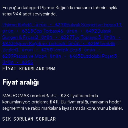
En yoğun kategori Pişirme Kağıdı'da markanın tahmini aylık
satışı 944 adet seviyesinde.
Pişirme Kağıdı
1
ürün ·
₺270
Bulaşık Süngeri ve Fırçası
11
ürün ·
₺318
Çöp Torbası
46
ürün ·
₺492
Bulaşık
Süngeri & Fırçası
2
ürün ·
₺227
Tüy Toplayıcı
3
ürün ·
₺833
Pişirme Kağıdı ve Torbası
5
ürün ·
₺209
Temizlik
Bezleri
1
ürün ·
₺250
Temizlik Bezi
8
ürün ·
₺289
Paspas ve Mop
4
ürün ·
₺465
Buzdolabı Poşeti
3
ürün ·
₺255
FİYAT KONUMLANDIRMA
Fiyat
aralığı
MACROMAX ürünleri ₺130–₺2K fiyat bandında
konumlanıyor; ortalama ₺411. Bu fiyat aralığı, markanın hedef
segmentini ve rakip markalarla kıyaslamada konumunu belirler.
SIK SORULAN SORULAR