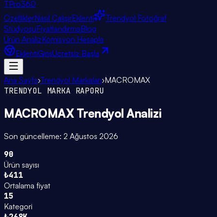
TPro
360
Özellikler
Nasıl Çalışır
Eklenti
Trendyol Fotoğraf
Stüdyosu
Fiyatlandırma
Blog
Ürün Analiz
Komisyon Hesapla
Eklenti
Giriş
Ücretsiz Başla
Ana Sayfa
›
Trendyol Markaları
›
MACROMAX
TRENDYOL MARKA RAPORU
MACROMAX
Trendyol Analizi
Son güncelleme:
2 Ağustos 2026
90
Ürün sayısı
₺411
Ortalama fiyat
15
Kategori
₺268K