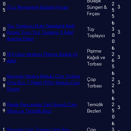
Bulaşık
0
2
3
3'Lü Rengarenk Bulaşık Fırçası
Süngeri &
5
5
Fırçası
5
₺
Tüy Toplayıcı Rulo Yapışkanlı Kedi
0
Tüy
3
3
Köpek Tüyü Toz Toplama 3 Adet
6
0
Toplayıcı
Avantaj Paket
0
₺
Pişirme
0
16'lı Hazır Kesilmiş Pişirme Kağıdı x3
2
3
Kağıdı ve
7
6
Adet
Torbası
5
₺
Büzgülü Vanilya Kokulu Çöp Torbası
0
Çöp
2
3
Orta Boy 7 Paket (10'lu) Kokulu Çöp
8
2
Torbası
Poşeti
5
₺
0
Parlak Pencereler Seti Spreyli Cam
Temizlik
2
3
9
5
Silme ve Temizlik Bezi
Bezleri
0
₺
1
Büzgülü Çöp Torbası Orta Boy
Çöp
3