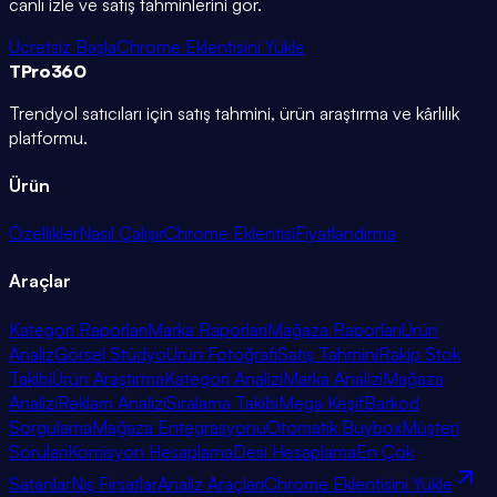
canlı izle ve satış tahminlerini gör.
Ücretsiz Başla
Chrome Eklentisini Yükle
TPro
360
Trendyol satıcıları için satış tahmini, ürün araştırma ve kârlılık
platformu.
Ürün
Özellikler
Nasıl Çalışır
Chrome Eklentisi
Fiyatlandırma
Araçlar
Kategori Raporları
Marka Raporları
Mağaza Raporları
Ürün
Analiz
Görsel Stüdyo
Ürün Fotoğrafı
Satış Tahmini
Rakip Stok
Takibi
Ürün Araştırma
Kategori Analizi
Marka Analizi
Mağaza
Analizi
Reklam Analizi
Sıralama Takibi
Mega Keşif
Barkod
Sorgulama
Mağaza Entegrasyonu
Otomatik Buybox
Müşteri
Soruları
Komisyon Hesaplama
Desi Hesaplama
En Çok
Satanlar
Niş Fırsatlar
Analiz Araçları
Chrome Eklentisini Yükle