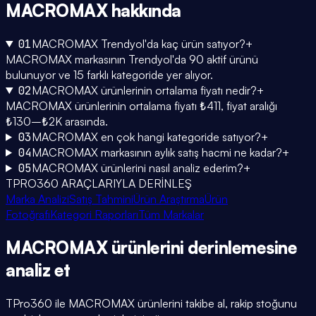
MACROMAX
hakkında
01
MACROMAX Trendyol'da kaç ürün satıyor?
+
MACROMAX markasının Trendyol'da 90 aktif ürünü
bulunuyor ve 15 farklı kategoride yer alıyor.
02
MACROMAX ürünlerinin ortalama fiyatı nedir?
+
MACROMAX ürünlerinin ortalama fiyatı ₺411, fiyat aralığı
₺130–₺2K arasında.
03
MACROMAX en çok hangi kategoride satıyor?
+
04
MACROMAX markasının aylık satış hacmi ne kadar?
+
05
MACROMAX ürünlerini nasıl analiz ederim?
+
TPRO360 ARAÇLARIYLA DERİNLEŞ
Marka Analizi
Satış Tahmini
Ürün Araştırma
Ürün
Fotoğrafı
Kategori Raporları
Tüm Markalar
MACROMAX
ürünlerini
derinlemesine
analiz et
TPro360 ile
MACROMAX
ürünlerini takibe al, rakip stoğunu