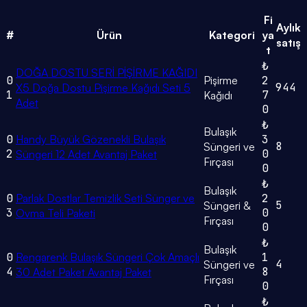
Fi
Aylık
#
Ürün
Kategori
ya
satış
t
₺
DOĞA DOSTU SERİ PİŞİRME KAĞIDI
0
Pişirme
2
944
X5 Doğa Dostu Pişirme Kağıdı Seti 5
1
7
Kağıdı
Adet
0
₺
Bulaşık
0
Handy Büyük Gözenekli Bulaşık
3
8
Süngeri ve
2
0
Süngeri 12 Adet Avantaj Paket
Fırçası
0
₺
Bulaşık
0
Parlak Dostlar Temizlik Seti Sünger ve
2
5
Süngeri &
3
0
Ovma Teli Paketi
Fırçası
0
₺
Bulaşık
0
Rengarenk Bulaşık Süngeri Çok Amaçlı
1
4
Süngeri ve
4
8
30 Adet Paket Avantaj Paket
Fırçası
0
₺