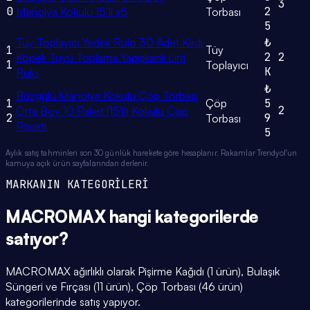
3
0
2
Manolya Kokulu 15’li x5
Torbası
5
Tüy Toplayıcı Yedek Rulo 30 Adet Kedi
₺
1
Tüy
2
2
Köpek Tüyü Toplama Yapışkanlı Lint
1
Toplayıcı
K
Rulo
₺
Büzgülü Manolya Kokulu Çöp Torbası
1
Çöp
5
2
Orta Boy 10 Paket (15'li) Kokulu Çöp
2
9
Torbası
Poşeti
5
Aylık satış tahminleri son 30 günlük harekete göre hesaplanır. Rakamlar Trendyol'un
kamuya açık ürün sayfalarından derlenir.
MARKANIN KATEGORİLERİ
MACROMAX
hangi
kategorilerde
satıyor?
MACROMAX ağırlıklı olarak Pişirme Kağıdı (1 ürün), Bulaşık
Süngeri ve Fırçası (11 ürün), Çöp Torbası (46 ürün)
kategorilerinde satış yapıyor.