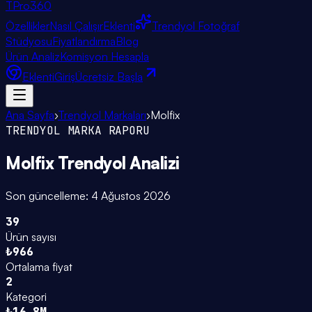
TPro
360
Özellikler
Nasıl Çalışır
Eklenti
Trendyol Fotoğraf
Stüdyosu
Fiyatlandırma
Blog
Ürün Analiz
Komisyon Hesapla
Eklenti
Giriş
Ücretsiz Başla
Ana Sayfa
›
Trendyol Markaları
›
Molfix
TRENDYOL MARKA RAPORU
Molfix
Trendyol Analizi
Son güncelleme:
4 Ağustos 2026
39
Ürün sayısı
₺966
Ortalama fiyat
2
Kategori
₺16.8M