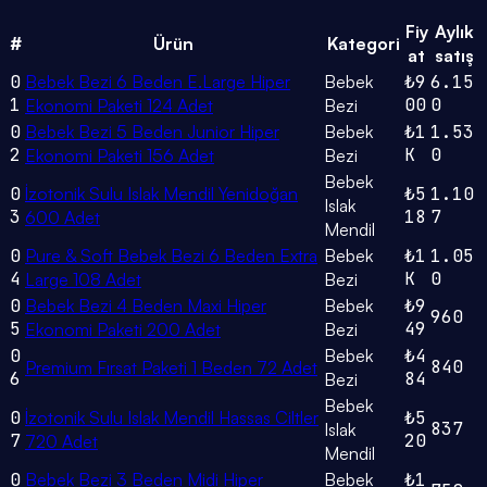
Fiy
Aylık
#
Ürün
Kategori
at
satış
0
Bebek Bezi 6 Beden E.Large Hiper
Bebek
₺9
6.15
1
00
0
Ekonomi Paketi 124 Adet
Bezi
0
Bebek Bezi 5 Beden Junior Hiper
Bebek
₺1
1.53
2
K
0
Ekonomi Paketi 156 Adet
Bezi
Bebek
0
İzotonik Sulu Islak Mendil Yenidoğan
₺5
1.10
Islak
3
18
7
600 Adet
Mendil
0
Pure & Soft Bebek Bezi 6 Beden Extra
Bebek
₺1
1.05
4
K
0
Large 108 Adet
Bezi
0
Bebek Bezi 4 Beden Maxi Hiper
Bebek
₺9
960
5
49
Ekonomi Paketi 200 Adet
Bezi
0
Bebek
₺4
840
Premium Fırsat Paketi 1 Beden 72 Adet
6
84
Bezi
Bebek
0
İzotonik Sulu Islak Mendil Hassas Ciltler
₺5
837
Islak
7
20
720 Adet
Mendil
0
Bebek Bezi 3 Beden Midi Hiper
Bebek
₺1