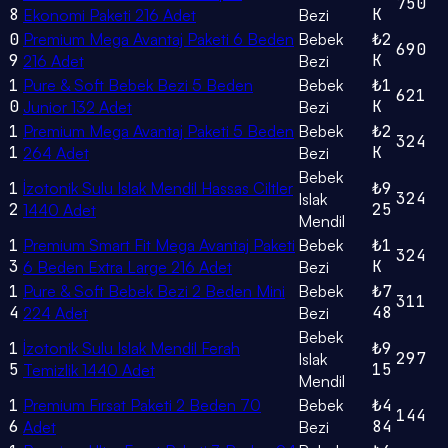
750
8
K
Ekonomi Paketi 216 Adet
Bezi
0
Premium Mega Avantaj Paketi 6 Beden
Bebek
₺2
690
9
K
216 Adet
Bezi
1
Pure & Soft Bebek Bezi 5 Beden
Bebek
₺1
621
0
K
Junior 132 Adet
Bezi
1
Premium Mega Avantaj Paketi 5 Beden
Bebek
₺2
324
1
K
264 Adet
Bezi
Bebek
1
İzotonik Sulu Islak Mendil Hassas Ciltler
₺9
324
Islak
2
25
1440 Adet
Mendil
1
Premium Smart Fit Mega Avantaj Paketi
Bebek
₺1
324
3
K
6 Beden Extra Large 216 Adet
Bezi
1
Pure & Soft Bebek Bezi 2 Beden Mini
Bebek
₺7
311
4
48
224 Adet
Bezi
Bebek
1
İzotonik Sulu Islak Mendil Ferah
₺9
297
Islak
5
15
Temizlik 1440 Adet
Mendil
1
Premium Fırsat Paketi 2 Beden 70
Bebek
₺4
144
6
84
Adet
Bezi