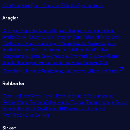
Özellikler
Nasıl Çalışır
Chrome Eklentisi
Fiyatlandırma
Araçlar
Kategori Raporları
Marka Raporları
Mağaza Raporları
Ürün
Analiz
Görsel Stüdyo
Ürün Fotoğrafı
Satış Tahmini
Rakip Stok
Takibi
Ürün Araştırma
Kategori Analizi
Marka Analizi
Mağaza
Analizi
Reklam Analizi
Sıralama Takibi
Mega Keşif
Barkod
Sorgulama
Mağaza Entegrasyonu
Otomatik Buybox
Müşteri
Soruları
Komisyon Hesaplama
Desi Hesaplama
En Çok
Satanlar
Niş Fırsatlar
Analiz Araçları
Chrome Eklentisini Yükle
Rehberler
Satıcı Rehberi
Satıcı Paneli Rehberi
Satıcı SSS
Muhasebe
Rehberi
Vergi Rehberi
Şirket Kurma
Toptan Tedarik
Jungle Scout
Alternatifi
Helium 10 Alternatifi
TPro360 vs Trendyol
Pro
TPro360 vs Sellerg
Şirket