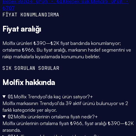
Bebek Bezi
34
ürün ·
₺1K
Bebek Islak Mendil
5
ürün ·
₺707
FİYAT KONUMLANDIRMA
Fiyat
aralığı
Molfix ürünleri ₺390–₺2K fiyat bandında konumlanıyor;
ortalama ₺966. Bu fiyat aralığı, markanın hedef segmentini ve
rakip markalarla kıyaslamada konumunu belirler.
SIK SORULAN SORULAR
Molfix
hakkında
01
Molfix Trendyol'da kaç ürün satıyor?
+
Molfix markasının Trendyol'da 39 aktif ürünü bulunuyor ve 2
farklı kategoride yer alıyor.
02
Molfix ürünlerinin ortalama fiyatı nedir?
+
Molfix ürünlerinin ortalama fiyatı ₺966, fiyat aralığı ₺390–₺2K
arasında.