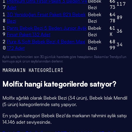
1
Premium Ultra Fırsat Paketi 3 Beden 94
Bebek
₺6
117
7
73
Adet
Bezi
1
3D Yenidoğan Fırsat Paketi 82'li Bebek
Bebek
₺4
89
8
78
Bezi
Bezi
1
Pants Bebek Bezi 5 Beden Junior Aylık
Bebek
₺1
36
9
K
Fırsat Paketi 132 Adet
Bezi
2
Pure & Soft Bebek Bezi 4 Beden Maxi
Bebek
₺8
34
0
99
172 Adet
Bezi
Aylık satış tahminleri son 30 günlük harekete göre hesaplanır. Rakamlar Trendyol'un
kamuya açık ürün sayfalarından derlenir.
MARKANIN KATEGORİLERİ
Molfix
hangi
kategorilerde
satıyor?
Molfix ağırlıklı olarak Bebek Bezi (34 ürün), Bebek Islak Mendil
(5 ürün) kategorilerinde satış yapıyor.
En yoğun kategori Bebek Bezi'da markanın tahmini aylık satışı
14.146 adet seviyesinde.