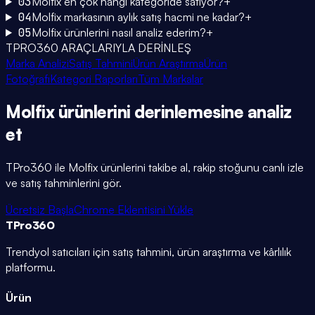
03
Molfix en çok hangi kategoride satıyor?
+
04
Molfix markasının aylık satış hacmi ne kadar?
+
05
Molfix ürünlerini nasıl analiz ederim?
+
TPRO360 ARAÇLARIYLA DERİNLEŞ
Marka Analizi
Satış Tahmini
Ürün Araştırma
Ürün
Fotoğrafı
Kategori Raporları
Tüm Markalar
Molfix
ürünlerini
derinlemesine
analiz
et
TPro360 ile
Molfix
ürünlerini takibe al, rakip stoğunu canlı izle
ve satış tahminlerini gör.
Ücretsiz Başla
Chrome Eklentisini Yükle
TPro
360
Trendyol satıcıları için satış tahmini, ürün araştırma ve kârlılık
platformu.
Ürün