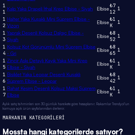
1
₺7
1
Kalp Yaka Drapeli İthal Krep Elbise - Siyah
Elbise
1
12
1
Halter Yaka Kuşaklı Mini Süprem Elbise -
₺1
1
Elbise
2
K
Vizon
1
Yaprak Desenli Kolsuz Dalgıç Elbise -
₺8
1
Elbise
3
52
Siyah
1
Kolsuz Kot Görünümlü Mini Süprem Elbise
₺8
1
Elbise
4
65
- Gri
1
Zincir Askı Detaylı Kayık Yaka Mini Krep
₺1
1
Elbise
5
K
Elbise - Siyah
1
Bisiklet Yaka Leopar Desenli Kuşaklı
₺8
1
Elbise
6
42
Süprem Elbise - Leopar
1
Rahat Kesim Desenli Kolsuz Maksi Süprem
₺1
1
Elbise
7
K
Elbise
Aylık satış tahminleri son 30 günlük harekete göre hesaplanır. Rakamlar Trendyol'un
kamuya açık ürün sayfalarından derlenir.
MARKANIN KATEGORİLERİ
Mossta
hangi
kategorilerde
satıyor?