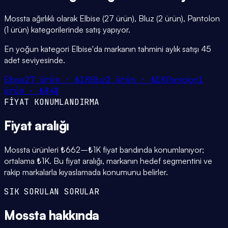
Mossta ağırlıklı olarak Elbise (27 ürün), Bluz (2 ürün), Pantolon
(1 ürün) kategorilerinde satış yapıyor.
En yoğun kategori Elbise'da markanın tahmini aylık satışı 45
adet seviyesinde.
Elbise
27
ürün ·
₺1K
Bluz
2
ürün ·
₺1K
Pantolon
1
ürün ·
₺848
FİYAT KONUMLANDIRMA
Fiyat
aralığı
Mossta ürünleri ₺662–₺1K fiyat bandında konumlanıyor;
ortalama ₺1K. Bu fiyat aralığı, markanın hedef segmentini ve
rakip markalarla kıyaslamada konumunu belirler.
SIK SORULAN SORULAR
Mossta
hakkında