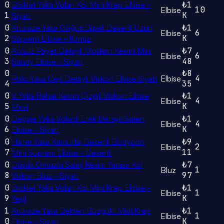
0
Bisiklet Yaka Volan Kol Mini Krep Elbise -
₺1
10
Elbise
1
K
Siyah
0
Kruvaze Yaka Göğüs Gipeli Desenli Uzun
₺1
6
Elbise
2
K
Süprem Elbise - Kırmızı
0
Kolsuz Payet Detaylı Modern Kesim Mini
₺7
6
Elbise
3
48
Sandy Elbise - Siyah
0
₺8
4
Polo Yaka Cep Detaylı Viskon Elbise Siyah
Elbise
4
35
0
V Yaka Rahat Kesim Çizgili Viskon Elbise
₺1
4
Elbise
5
K
Mavi
0
Degaje Yaka Volanlı Etek Detaylı Saten
₺1
4
Elbise
6
K
Elbise - Siyah
0
Halter Yaka Kamuflaj Desenli Bodycon
₺9
2
Elbise
7
11
Mini Süprem Elbise - Desenli
0
Düşük Omuzlu Salaş Kesim Yarasa Kol
₺7
1
Bluz
8
97
Viskon Bluz - Siyah
0
Bisiklet Yaka Volan Kol Mini Krep Elbise -
₺1
1
Elbise
9
K
Yeşil
1
Kruvaze Yaka Belden Büzgülü Midi Krep
₺1
1
Elbise
0
K
Elbise - Siyah