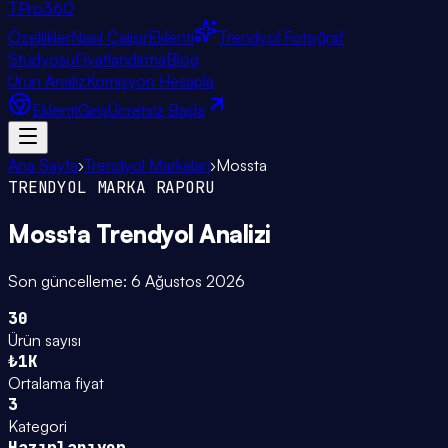
TPro
360
Özellikler
Nasıl Çalışır
Eklenti
Trendyol Fotoğraf
Stüdyosu
Fiyatlandırma
Blog
Ürün Analiz
Komisyon Hesapla
Eklenti
Giriş
Ücretsiz Başla
Ana Sayfa
›
Trendyol Markaları
›
Mossta
TRENDYOL MARKA RAPORU
Mossta
Trendyol Analizi
Son güncelleme:
6 Ağustos 2026
30
Ürün sayısı
₺1K
Ortalama fiyat
3
Kategori
Hazırlanıyor