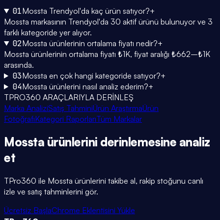
01
Mossta Trendyol'da kaç ürün satıyor?
+
Mossta markasının Trendyol'da 30 aktif ürünü bulunuyor ve 3
farklı kategoride yer alıyor.
02
Mossta ürünlerinin ortalama fiyatı nedir?
+
Mossta ürünlerinin ortalama fiyatı ₺1K, fiyat aralığı ₺662–₺1K
arasında.
03
Mossta en çok hangi kategoride satıyor?
+
04
Mossta ürünlerini nasıl analiz ederim?
+
TPRO360 ARAÇLARIYLA DERİNLEŞ
Marka Analizi
Satış Tahmini
Ürün Araştırma
Ürün
Fotoğrafı
Kategori Raporları
Tüm Markalar
Mossta
ürünlerini
derinlemesine
analiz
et
TPro360 ile
Mossta
ürünlerini takibe al, rakip stoğunu canlı
izle ve satış tahminlerini gör.
Ücretsiz Başla
Chrome Eklentisini Yükle