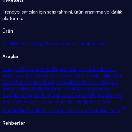
TPro
360
Trendyol satıcıları için satış tahmini, ürün araştırma ve kârlılık
platformu.
Ürün
Özellikler
Nasıl Çalışır
Chrome Eklentisi
Fiyatlandırma
Araçlar
Kategori Raporları
Marka Raporları
Mağaza Raporları
Ürün
Analiz
Görsel Stüdyo
Ürün Fotoğrafı
Satış Tahmini
Rakip Stok
Takibi
Ürün Araştırma
Kategori Analizi
Marka Analizi
Mağaza
Analizi
Reklam Analizi
Sıralama Takibi
Mega Keşif
Barkod
Sorgulama
Mağaza Entegrasyonu
Otomatik Buybox
Müşteri
Soruları
Komisyon Hesaplama
Desi Hesaplama
En Çok
Satanlar
Niş Fırsatlar
Analiz Araçları
Chrome Eklentisini Yükle
Rehberler