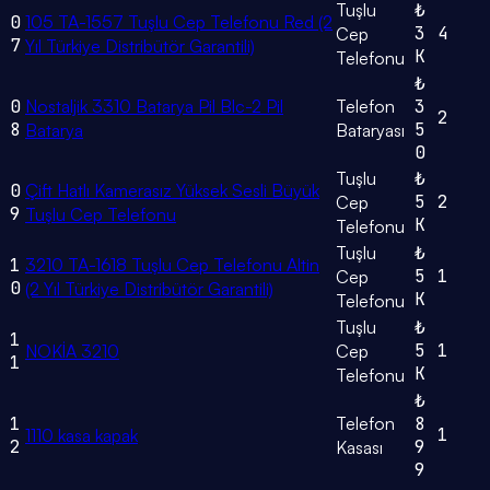
Tuşlu
₺
0
105 TA-1557 Tuşlu Cep Telefonu Red (2
3
4
Cep
7
Yıl Türkiye Distribütör Garantili)
K
Telefonu
₺
0
Nostaljik 3310 Batarya Pil Blc-2 Pil
Telefon
3
2
8
5
Batarya
Bataryası
0
Tuşlu
₺
0
Çift Hatlı Kamerasız Yüksek Sesli Büyük
5
2
Cep
9
Tuşlu Cep Telefonu
K
Telefonu
Tuşlu
₺
1
3210 TA-1618 Tuşlu Cep Telefonu Altin
5
1
Cep
0
(2 Yıl Türkiye Distribütör Garantili)
K
Telefonu
Tuşlu
₺
1
5
1
NOKİA 3210
Cep
1
K
Telefonu
₺
1
Telefon
8
1
1110 kasa kapak
2
9
Kasası
9