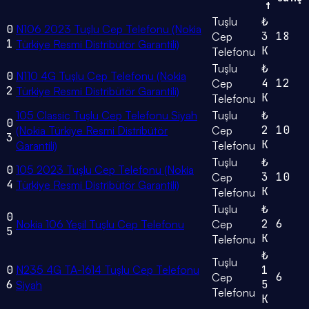
t
Tuşlu
₺
0
N106 2023 Tuşlu Cep Telefonu (Nokia
3
18
Cep
1
Türkiye Resmi Distribütör Garantili)
K
Telefonu
Tuşlu
₺
0
N110 4G Tuşlu Cep Telefonu (Nokia
4
12
Cep
2
Türkiye Resmi Distribütör Garantili)
K
Telefonu
105 Classic Tuşlu Cep Telefonu Siyah
Tuşlu
₺
0
2
10
(Nokia Türkiye Resmi Distribütör
Cep
3
K
Garantili)
Telefonu
Tuşlu
₺
0
105 2023 Tuşlu Cep Telefonu (Nokia
3
10
Cep
4
Türkiye Resmi Distribütör Garantili)
K
Telefonu
Tuşlu
₺
0
2
6
Nokia 106 Yeşil Tuşlu Cep Telefonu
Cep
5
K
Telefonu
₺
Tuşlu
0
N235 4G TA-1614 Tuşlu Cep Telefonu
1
6
Cep
6
5
Siyah
Telefonu
K