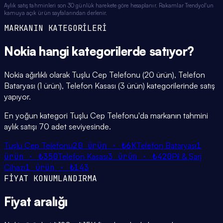
Aylık satış tahminleri son 30 günlük harekete göre hesaplanır. Rakamlar Trendyol'un
kamuya açık ürün sayfalarından derlenir.
MARKANIN KATEGORİLERİ
Nokia
hangi
kategorilerde
satıyor?
Nokia ağırlıklı olarak Tuşlu Cep Telefonu (20 ürün), Telefon
Bataryası (1 ürün), Telefon Kasası (3 ürün) kategorilerinde satış
yapıyor.
En yoğun kategori Tuşlu Cep Telefonu'da markanın tahmini
aylık satışı 70 adet seviyesinde.
Tuşlu Cep Telefonu
20
ürün ·
₺6K
Telefon Bataryası
1
ürün ·
₺350
Telefon Kasası
3
ürün ·
₺420
Pil & Şarj
Cihazı
1
ürün ·
₺143
FİYAT KONUMLANDIRMA
Fiyat
aralığı