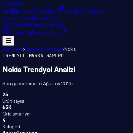
TPro
360
Özellikler
Nasıl Çalışır
Eklenti
Trendyol Fotoğraf
Stüdyosu
Fiyatlandırma
Blog
Ürün Analiz
Komisyon Hesapla
Eklenti
Giriş
Ücretsiz Başla
Ana Sayfa
›
Trendyol Markaları
›
Nokia
TRENDYOL MARKA RAPORU
Nokia
Trendyol Analizi
Son güncelleme:
6 Ağustos 2026
25
Ürün sayısı
₺5K
Ortalama fiyat
4
Kategori
Hazırlanıyor