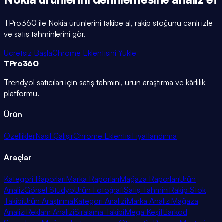
TPro360 ile
Nokia
ürünlerini takibe al, rakip stoğunu canlı izle
ve satış tahminlerini gör.
Ücretsiz Başla
Chrome Eklentisini Yükle
TPro
360
Trendyol satıcıları için satış tahmini, ürün araştırma ve kârlılık
platformu.
Ürün
Özellikler
Nasıl Çalışır
Chrome Eklentisi
Fiyatlandırma
Araçlar
Kategori Raporları
Marka Raporları
Mağaza Raporları
Ürün
Analiz
Görsel Stüdyo
Ürün Fotoğrafı
Satış Tahmini
Rakip Stok
Takibi
Ürün Araştırma
Kategori Analizi
Marka Analizi
Mağaza
Analizi
Reklam Analizi
Sıralama Takibi
Mega Keşif
Barkod