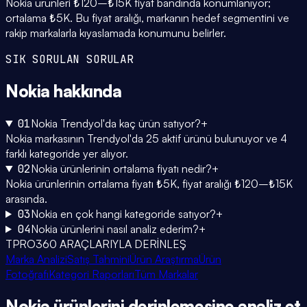
Nokia ürünleri ₺120–₺15K fiyat bandında konumlanıyor;
ortalama ₺5K. Bu fiyat aralığı, markanın hedef segmentini ve
rakip markalarla kıyaslamada konumunu belirler.
SIK SORULAN SORULAR
Nokia
hakkında
01
Nokia Trendyol'da kaç ürün satıyor?
+
Nokia markasının Trendyol'da 25 aktif ürünü bulunuyor ve 4
farklı kategoride yer alıyor.
02
Nokia ürünlerinin ortalama fiyatı nedir?
+
Nokia ürünlerinin ortalama fiyatı ₺5K, fiyat aralığı ₺120–₺15K
arasında.
03
Nokia en çok hangi kategoride satıyor?
+
04
Nokia ürünlerini nasıl analiz ederim?
+
TPRO360 ARAÇLARIYLA DERİNLEŞ
Marka Analizi
Satış Tahmini
Ürün Araştırma
Ürün
Fotoğrafı
Kategori Raporları
Tüm Markalar
Nokia
ürünlerini
derinlemesine
analiz et