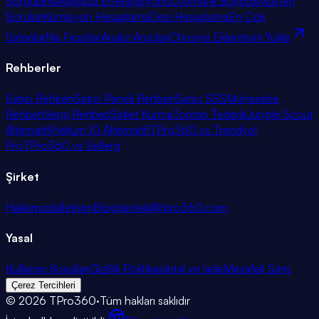
Sorgulama
Mağaza Entegrasyonu
Otomatik Buybox
Müşteri
Soruları
Komisyon Hesaplama
Desi Hesaplama
En Çok
Satanlar
Niş Fırsatlar
Analiz Araçları
Chrome Eklentisini Yükle
Rehberler
Satıcı Rehberi
Satıcı Paneli Rehberi
Satıcı SSS
Muhasebe
Rehberi
Vergi Rehberi
Şirket Kurma
Toptan Tedarik
Jungle Scout
Alternatifi
Helium 10 Alternatifi
TPro360 vs Trendyol
Pro
TPro360 vs Sellerg
Şirket
Hakkımızda
İletişim
Blog
destek@tpro360.com
Yasal
Kullanım Koşulları
Gizlilik Politikası
İptal ve İade
Mesafeli Satış
Çerez Tercihleri
©
2026
TPro360
·
Tüm hakları saklıdır