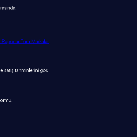
rasında.
 Raporları
Tüm Markalar
e satış tahminlerini gör.
tformu.