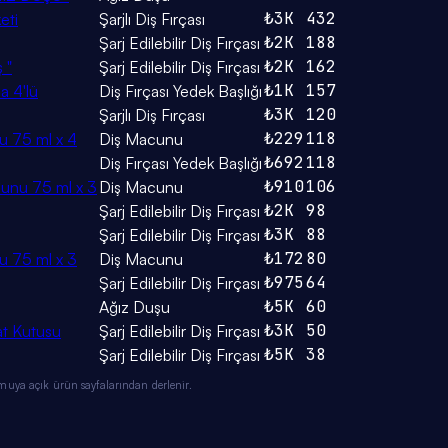
₺3K
432
keti
Şarjlı Diş Fırçası
₺2K
188
Şarj Edilebilir Diş Fırçası
₺2K
162
 "
Şarj Edilebilir Diş Fırçası
₺1K
157
a 4'lü
Diş Fırçası Yedek Başlığı
₺3K
120
Şarjlı Diş Fırçası
₺229
118
 75 ml x 4
Diş Macunu
₺692
118
Diş Fırçası Yedek Başlığı
₺910
106
cunu 75 ml x 3
Diş Macunu
₺2K
98
Şarj Edilebilir Diş Fırçası
₺3K
88
Şarj Edilebilir Diş Fırçası
₺172
80
 75 ml x 3
Diş Macunu
₺975
64
Şarj Edilebilir Diş Fırçası
₺5K
60
Ağız Duşu
₺3K
50
hat Kutusu
Şarj Edilebilir Diş Fırçası
₺5K
38
Şarj Edilebilir Diş Fırçası
muya açık ürün sayfalarından derlenir.