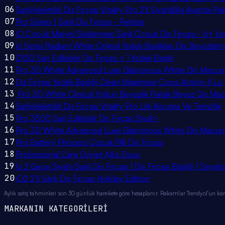
06
Şarjlı/elektrikli Diş Fırçası Vitality Pro 2'li Siyah&lila Avantaj Pa
07
Pro Series 1 Şarjlı Diş Fırçası - Pembe
08
iO Çocuk Marvel Spiderman Şarjlı Çocuk Diş Fırçası - 6+ Yaş
09
İo Serisi Radiant White Orijinal Yedek Başlıkları Diş Beyazlatm
10
D150 Şarj Edilebilir Diş Fırçası + 1 Yedek Başlık
11
Pro 3D White Advanced Luxe Glamorous White Diş Macunu
12
Diş Fırçası Yedek Başlığı Clean Maximiser Cross Action 4 Lü
13
Pro 3D White Clinical Yoğun Beyazlık Parlak Beyaz Diş Ma
14
Şarjlı/elektrikli Diş Fırçası Vitality Pro Lila Koruma Ve Temizlik
15
Pro 3500 Şarj Edilebilir Diş Fırçası Siyah-
16
Pro 3D White Advanced Luxe Glamorous White Diş Macunu
17
Pro Battery Princess Çocuk Pilli Diş Fırçası
18
Professional Care Oxyjet Ağız Duşu
19
İo 2 Gece Siyahı Şarjlı Diş Fırçası 1 Diş Fırçası Başlığı 1 Seya
20
iO2 2’li Şarjlı Diş Fırçası Holiday Edition
Aylık satış tahminleri son 30 günlük harekete göre hesaplanır. Rakamlar Trendyol'un ka
MARKANIN KATEGORİLERİ