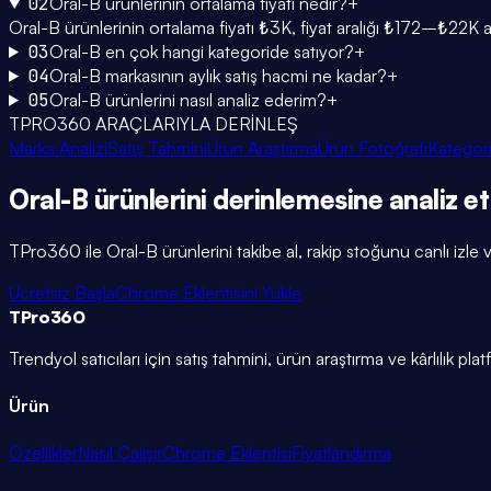
02
Oral-B ürünlerinin ortalama fiyatı nedir?
+
Oral-B ürünlerinin ortalama fiyatı ₺3K, fiyat aralığı ₺172–₺22K a
03
Oral-B en çok hangi kategoride satıyor?
+
04
Oral-B markasının aylık satış hacmi ne kadar?
+
05
Oral-B ürünlerini nasıl analiz ederim?
+
TPRO360 ARAÇLARIYLA DERİNLEŞ
Marka Analizi
Satış Tahmini
Ürün Araştırma
Ürün Fotoğrafı
Kategori
Oral-B
ürünlerini
derinlemesine
analiz et
TPro360 ile
Oral-B
ürünlerini takibe al, rakip stoğunu canlı izle v
Ücretsiz Başla
Chrome Eklentisini Yükle
TPro
360
Trendyol satıcıları için satış tahmini, ürün araştırma ve kârlılık pla
Ürün
Özellikler
Nasıl Çalışır
Chrome Eklentisi
Fiyatlandırma