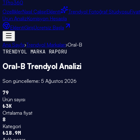
TPro
360
Özellikler
Nasıl Çalışır
Eklenti
Trendyol Fotoğraf Stüdyosu
Fiya
Ürün Analiz
Komisyon Hesapla
Eklenti
Giriş
Ücretsiz Başla
Ana Sayfa
›
Trendyol Markaları
›
Oral-B
TRENDYOL MARKA RAPORU
Oral-B
Trendyol Analizi
Son güncelleme:
5 Ağustos 2026
79
Ürün sayısı
₺3K
Ortalama fiyat
8
Kategori
₺18.9M
Aylık pazar