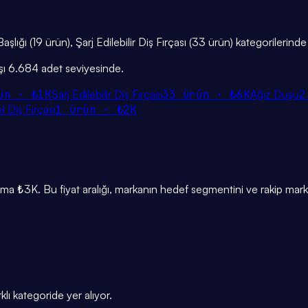
Başlığı (19 ürün), Şarj Edilebilir Diş Fırçası (33 ürün) kategorilerinde
ışı 6.684 adet seviyesinde.
ün ·
₺1K
Şarj Edilebilir Diş Fırçası
33
ürün ·
₺6K
Ağız Duşu
2
 Diş Fırçası
1
ürün ·
₺2K
a ₺3K. Bu fiyat aralığı, markanın hedef segmentini ve rakip mark
lı kategoride yer alıyor.