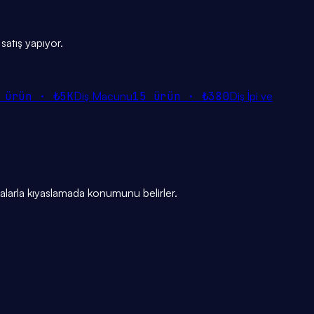
 satış yapıyor.
ürün ·
₺5K
Diş Macunu
15
ürün ·
₺380
Diş İpi ve
alarla kıyaslamada konumunu belirler.