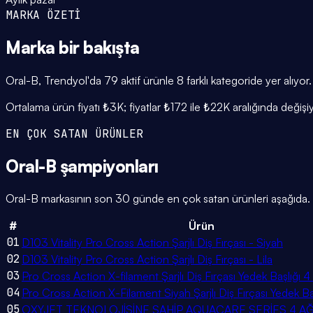
MARKA ÖZETİ
Marka
bir bakışta
Oral-B, Trendyol'da 79 aktif ürünle 8 farklı kategoride yer alıy
Ortalama ürün fiyatı ₺3K; fiyatlar ₺172 ile ₺22K aralığında değişi
EN ÇOK SATAN ÜRÜNLER
Oral-B
şampiyonları
Oral-B markasının son 30 günde en çok satan ürünleri aşağıda. Ay
#
Ürün
01
D103 Vitality Pro Cross Action Şarjlı Diş Fırçası - Siyah
02
D103 Vitality Pro Cross Action Şarjlı Diş Fırçası - Lila
03
Pro Cross Action X-filament Şarjlı Diş Fırçası Yedek Başlığı 4
04
Pro Cross Action X-Filament Siyah Şarjlı Diş Fırçası Yedek Ba
05
OXYJET TEKNOLOJİSİNE SAHİP AQUACARE SERİES 4 AĞ