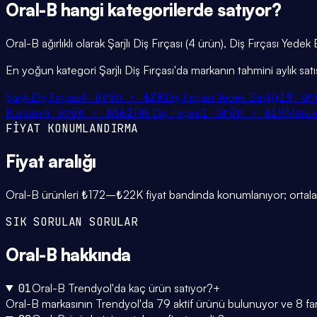
Oral-B
hangi
kategorilerde
satıyor?
Oral-B ağırlıklı olarak Şarjlı Diş Fırçası (4 ürün), Diş Fırçası Yedek 
En yoğun kategori Şarjlı Diş Fırçası'da markanın tahmini aylık sat
Şarjlı Diş Fırçası
4
ürün ·
₺2K
Diş Fırçası Yedek Başlığı
19
ür
Kürdanı
4
ürün ·
₺562
Pilli Diş Fırçası
1
ürün ·
₺1K
Manuel
FİYAT KONUMLANDIRMA
Fiyat
aralığı
Oral-B ürünleri ₺172–₺22K fiyat bandında konumlanıyor; ortalam
SIK SORULAN SORULAR
Oral-B
hakkında
01
Oral-B Trendyol'da kaç ürün satıyor?
+
Oral-B markasının Trendyol'da 79 aktif ürünü bulunuyor ve 8 fark