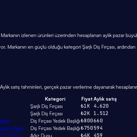
or. Markanın izlenen ürünleri üzerinden hesaplanan aylık pazar büy
yor. Markanın en güçlü olduğu kategori Şarjlı Diş Fırçası, ardından 
lık satış tahminleri, gerçek pazar verilerine dayanarak hesaplanır
Kategori
Fiyat
Aylık satış
₺1K
4.620
Şarjlı Diş Fırçası
₺2K
1.512
Şarjlı Diş Fırçası
₺800
660
 Adet
Diş Fırçası Yedek Başlığı
₺750
594
şlığı 4 Adet
Diş Fırçası Yedek Başlığı
₺4K
459
IZ DUŞU-
Ağız Duşu