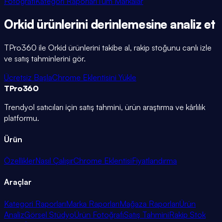
Fotoğrafı
Kategori Raporları
Tüm Markalar
Orkid
ürünlerini
derinlemesine
analiz et
TPro360 ile
Orkid
ürünlerini takibe al, rakip stoğunu canlı izle
ve satış tahminlerini gör.
Ücretsiz Başla
Chrome Eklentisini Yükle
TPro
360
Trendyol satıcıları için satış tahmini, ürün araştırma ve kârlılık
platformu.
Ürün
Özellikler
Nasıl Çalışır
Chrome Eklentisi
Fiyatlandırma
Araçlar
Kategori Raporları
Marka Raporları
Mağaza Raporları
Ürün
Analiz
Görsel Stüdyo
Ürün Fotoğrafı
Satış Tahmini
Rakip Stok