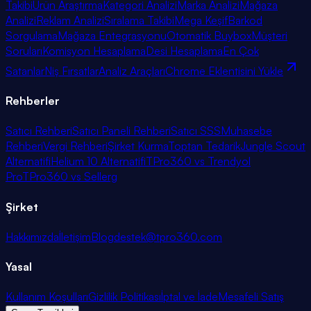
Takibi
Ürün Araştırma
Kategori Analizi
Marka Analizi
Mağaza
Analizi
Reklam Analizi
Sıralama Takibi
Mega Keşif
Barkod
Sorgulama
Mağaza Entegrasyonu
Otomatik Buybox
Müşteri
Soruları
Komisyon Hesaplama
Desi Hesaplama
En Çok
Satanlar
Niş Fırsatlar
Analiz Araçları
Chrome Eklentisini Yükle
Rehberler
Satıcı Rehberi
Satıcı Paneli Rehberi
Satıcı SSS
Muhasebe
Rehberi
Vergi Rehberi
Şirket Kurma
Toptan Tedarik
Jungle Scout
Alternatifi
Helium 10 Alternatifi
TPro360 vs Trendyol
Pro
TPro360 vs Sellerg
Şirket
Hakkımızda
İletişim
Blog
destek@tpro360.com
Yasal
Kullanım Koşulları
Gizlilik Politikası
İptal ve İade
Mesafeli Satış