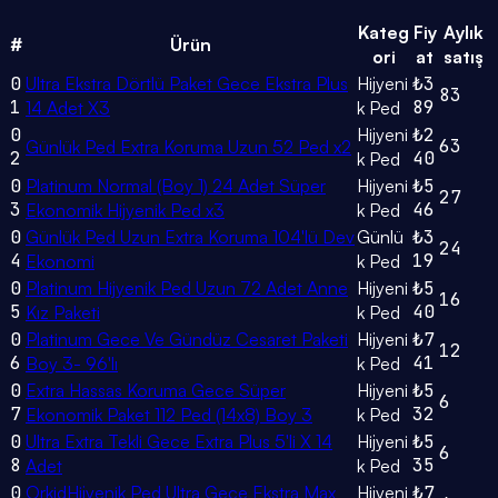
Kateg
Fiy
Aylık
#
Ürün
ori
at
satış
0
Ultra Ekstra Dörtlü Paket Gece Ekstra Plus
Hijyeni
₺3
83
1
89
14 Adet X3
k Ped
0
Hijyeni
₺2
63
Günlük Ped Extra Koruma Uzun 52 Ped x2
2
40
k Ped
0
Platinum Normal (Boy 1) 24 Adet Süper
Hijyeni
₺5
27
3
46
Ekonomik Hijyenik Ped x3
k Ped
0
Günlük Ped Uzun Extra Koruma 104'lü Dev
Günlü
₺3
24
4
19
Ekonomi
k Ped
0
Platinum Hijyenik Ped Uzun 72 Adet Anne
Hijyeni
₺5
16
5
40
Kız Paketi
k Ped
0
Platinum Gece Ve Gündüz Cesaret Paketi
Hijyeni
₺7
12
6
41
Boy 3- 96'lı
k Ped
0
Extra Hassas Koruma Gece Süper
Hijyeni
₺5
6
7
32
Ekonomik Paket 112 Ped (14x8) Boy 3
k Ped
0
Ultra Extra Tekli Gece Extra Plus 5'li X 14
Hijyeni
₺5
6
8
35
Adet
k Ped
0
OrkidHijyenik Ped Ultra Gece Ekstra Max
Hijyeni
₺7