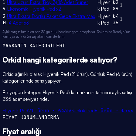
1
Ultra Uzun Extra (Boy 3) 16 Adet Süper
Hijyeni
₺2
1
9
89
Ekonomik Hijyenik Ped x2
k Ped
2
Ultra Ekstra Dörtlü Paket Gece Ekstra Max
Hijyeni
₺4
1
0
36
14 Adet x3
k Ped
Aylık satış tahminleri son 30 günlük harekete göre hesaplanır. Rakamlar Trendyol'un
kamuya açık ürün sayfalarından derlenir.
MARKANIN KATEGORİLERİ
Orkid
hangi
kategorilerde
satıyor?
Orkid ağırlıklı olarak Hijyenik Ped (21 ürün), Günlük Ped (6 ürün)
kategorilerinde satış yapıyor.
En yoğun kategori Hijyenik Ped'da markanın tahmini aylık satışı
235 adet seviyesinde.
Hijyenik Ped
21
ürün ·
₺435
Günlük Ped
6
ürün ·
₺344
FİYAT KONUMLANDIRMA
Fiyat
aralığı