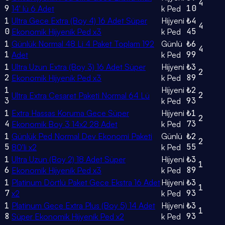
4
9
10
14' lü 6 Adet
k Ped
1
Ultra Gece Extra (Boy 4) 16 Adet Süper
Hijyeni
₺4
4
0
45
Ekonomik Hijyenik Ped x3
k Ped
1
Günlük Normal 48 Li 4 Paket Toplam 192
Günlü
₺6
4
1
99
Adet
k Ped
1
Ultra Uzun Extra (Boy 3) 16 Adet Süper
Hijyeni
₺3
2
2
89
Ekonomik Hijyenik Ped x3
k Ped
1
Hijyeni
₺2
2
Ultra Extra Cesaret Paketi Normal 64 Lü
3
93
k Ped
1
Extra Hassas Koruma Gece Süper
Hijyeni
₺1
2
4
73
Ekonomik Boy 3 14x2 28 Adet
k Ped
1
Günlük Ped Normal Dev Ekonomi Paketi
Günlü
₺2
2
5
55
80'li x2
k Ped
1
Ultra Uzun (Boy 2) 18 Adet Süper
Hijyeni
₺3
1
6
89
Ekonomik Hijyenik Ped x3
k Ped
1
Platinum Dörtlü Paket Gece Ekstra 16 Adet
Hijyeni
₺3
1
7
93
x2
k Ped
1
Platinum Gece Extra Plus (Boy 5) 14 Adet
Hijyeni
₺3
1
8
93
Süper Ekonomik Hijyenik Ped x2
k Ped