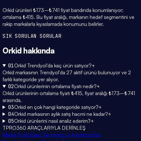
Orkid ürünleri ₺173–₺741 fiyat bandında konumlanıyor;
ortalama ₺415. Bu fiyat aralığı, markanın hedef segmentini ve
rakip markalarla kıyaslamada konumunu belirler.
SIK SORULAN SORULAR
Orkid
hakkında
01
Orkid Trendyol'da kaç ürün satıyor?
+
Orkid markasının Trendyol'da 27 aktif ürünü bulunuyor ve 2
farklı kategoride yer alıyor.
02
Orkid ürünlerinin ortalama fiyatı nedir?
+
Orkid ürünlerinin ortalama fiyatı ₺415, fiyat aralığı ₺173–₺741
arasında.
03
Orkid en çok hangi kategoride satıyor?
+
04
Orkid markasının aylık satış hacmi ne kadar?
+
05
Orkid ürünlerini nasıl analiz ederim?
+
TPRO360 ARAÇLARIYLA DERİNLEŞ
Marka Analizi
Satış Tahmini
Ürün Araştırma
Ürün