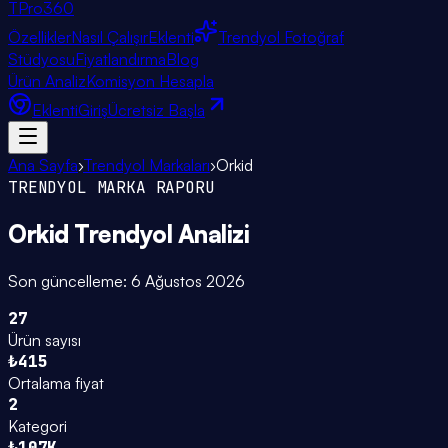
TPro
360
Özellikler
Nasıl Çalışır
Eklenti
Trendyol Fotoğraf
Stüdyosu
Fiyatlandırma
Blog
Ürün Analiz
Komisyon Hesapla
Eklenti
Giriş
Ücretsiz Başla
Ana Sayfa
›
Trendyol Markaları
›
Orkid
TRENDYOL MARKA RAPORU
Orkid
Trendyol Analizi
Son güncelleme:
6 Ağustos 2026
27
Ürün sayısı
₺415
Ortalama fiyat
2
Kategori
₺107K