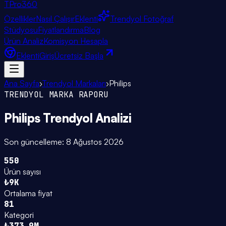
TPro
360
Özellikler
Nasıl Çalışır
Eklenti
Trendyol Fotoğraf
Stüdyosu
Fiyatlandırma
Blog
Ürün Analiz
Komisyon Hesapla
Eklenti
Giriş
Ücretsiz Başla
Ana Sayfa
›
Trendyol Markaları
›
Philips
TRENDYOL MARKA RAPORU
Philips
Trendyol Analizi
Son güncelleme:
8 Ağustos 2026
550
Ürün sayısı
₺9K
Ortalama fiyat
81
Kategori
₺373.9M