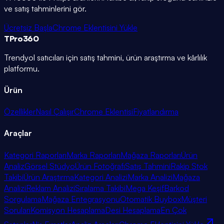
ve satış tahminlerini gör.
Ücretsiz Başla
Chrome Eklentisini Yükle
TPro
360
Trendyol satıcıları için satış tahmini, ürün araştırma ve kârlılık
platformu.
Ürün
Özellikler
Nasıl Çalışır
Chrome Eklentisi
Fiyatlandırma
Araçlar
Kategori Raporları
Marka Raporları
Mağaza Raporları
Ürün
Analiz
Görsel Stüdyo
Ürün Fotoğrafı
Satış Tahmini
Rakip Stok
Takibi
Ürün Araştırma
Kategori Analizi
Marka Analizi
Mağaza
Analizi
Reklam Analizi
Sıralama Takibi
Mega Keşif
Barkod
Sorgulama
Mağaza Entegrasyonu
Otomatik Buybox
Müşteri
Soruları
Komisyon Hesaplama
Desi Hesaplama
En Çok