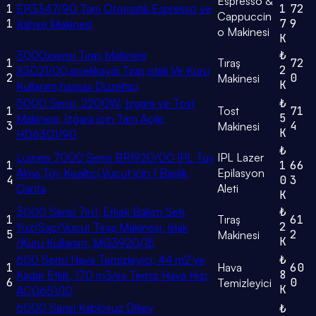
Espresso &
1
EP3347/90 Tam Otomatik Espresso ve
1
72
Cappuccin
1
7
9
Kahve Makinesi
o Makinesi
K
3000xserisi Tıraş Makinesi
₺
1
Tıraş
72
2
X3021/00,sinekkaydı Tıraş,ıslak Ve Kuru
2
0
Makinesi
K
Kullanım,hassas Düzeltici
5000 Serisi, 2200W, Izgara ve Tost
₺
1
Tost
71
5
Makinesi, Izgara için Tam Açılır,
3
4
Makinesi
K
HD6301/90
₺
Lumea 7000 Serisi BRI920/00 IPL Tüy
IPL Lazer
1
1
66
Alma,Tüy Kısaltıcı,Vücut için 1 Başlık,
Epilasyon
4
0
3
Çanta
Aleti
K
3000 Serisi 7in1, Erkek Bakım Seti,
₺
1
Tıraş
61
2
Yüz/Saç/Vücut Tıraş Makinesi, Islak
5
2
Makinesi
K
/Kuru Kullanım, MG3920/15
600 Serisi Hava Temizleyici, 44 m2’ye
₺
1
Hava
60
8
Kadar Etkili, 170 m3/sa Temiz Hava Hızı,
6
0
Temizleyici
K
AC0651/10
6000 Serisi Kablosuz Dikey
₺