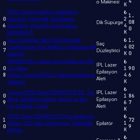
4
o Makinesi
K
9000 Serisi AquaTrio Islak&Kuru
₺
1.
0
Süpürge, Otomatik Temizleme,
2
08
Dik Süpürge
6
4
AquaSpin, PowerCyclone Aqua,
0
K
XW9463/11
Saç Düzleştirici Bhs732/00,bukle
₺
1.
0
Saç
4
02
Özelliği,argan Yağı Katkılı,uv Koruması,kılıf
7
Düzleştirici
K
0
Hediyeli
BRI950/00 Lumea Lazer Epilasyon IPL
₺
IPL Lazer
0
Tüy Alma
1
90
Epilasyon
8
4
6
Cihazı,ÇantaHEDİYELİ,Kablolu/Kablosuz
Aleti
K
Kullanım
₺
Lumea 9900 Serisi BRI950/02 IPL Tüy
IPL Lazer
0
1
86
Alma, SkinAI Uygulama, Vücut ve Yüz
Epilasyon
9
6
7
için 2 Başlık, Çanta
Aleti
K
5000 Serisi BRR454/00 Yüz Epilasyon
₺
1
72
1
Cihazı, LED Işıklı, Dahili Ayna, Yıkanabilir,
Epilatör
0
9
K
Pembe
₺