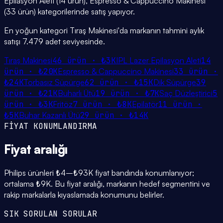
Epilasyon Aleti (14 ürün), Espresso & Cappuccino Makinesi
(33 ürün) kategorilerinde satış yapıyor.
En yoğun kategori Tıraş Makinesi'da markanın tahmini aylık
satışı 7.479 adet seviyesinde.
Tıraş Makinesi
46
ürün ·
₺3K
IPL Lazer Epilasyon Aleti
14
ürün ·
₺20K
Espresso & Cappuccino Makinesi
33
ürün ·
₺24K
Torbasız Süpürge
62
ürün ·
₺15K
Dik Süpürge
39
ürün ·
₺21K
Buharlı Ütü
19
ürün ·
₺7K
Saç Düzleştirici
5
ürün ·
₺3K
Fritöz
7
ürün ·
₺8K
Epilatör
11
ürün ·
₺5K
Buhar Kazanlı Ütü
29
ürün ·
₺14K
FİYAT KONUMLANDIRMA
Fiyat
aralığı
Philips ürünleri ₺4–₺93K fiyat bandında konumlanıyor;
ortalama ₺9K. Bu fiyat aralığı, markanın hedef segmentini ve
rakip markalarla kıyaslamada konumunu belirler.
SIK SORULAN SORULAR