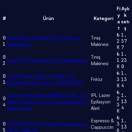
Fi
Aylı
y
k
#
Ürün
Kategori
a
satı
t
ş
₺
1.
0
Qp2824/10 Oneblade Yüz Ve Vücut
Tıraş
2
37
1
Şekilendirici
Makinesi
K
7
₺
1.
0
Tıraş
Qp2724/10 Oneblade Yüz Şekillendirici
1
23
2
Makinesi
K
0
₺
1.
0
3000 Serisi L Airfryer, 0.8kg, 4.1L
Fritöz
3
13
3
Kapasiteli Hazne, Siyah, HD9243/90
K
4
₺
Lumea 9900 Serisi BRI951/03 IPL Tüy
IPL Lazer
1.
0
2
13
Alma, SkinAI,Vücut,Yüz,Koltuk altı,Bikini,4
Epilasyon
4
3
4
Başlık,Çanta
Aleti
K
₺
Espresso &
1.
0
EP5547/90 Tam Otomatik Espresso ve
3
13
Cappuccin
5
6
Kahve Makinesi