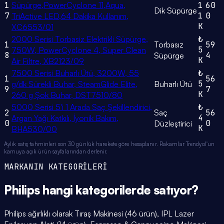
1
Süpürge,PowerCyclone 11,Aqua,
1
60
Dik Süpürge
7
1
0
TriActive LED,64 Dakika Kullanım,
K
XC6553/01
2000 Serisi Torbasiz Elektrikli Süpürge,
₺
1
Torbasız
59
5
750W, PowerCyclone 4, Super Clean
8
4
Süpürge
K
Air Filtre, XB2123/09
7500 Serisi Buharlı Ütü, 3200W, 55
₺
1
56
5
g/dk Sürekli Buhar, SteamGlide Elite,
Buharlı Ütü
9
7
K
260 g Şok Buhar, DST7510/80
5000 Serisi 5'i 1 Arada Saç Şekillendirici,
₺
2
Saç
56
4
Argan Yağı Katkılı, İyonik Bakım,
0
0
Düzleştirici
K
BHA530/00
Aylık satış tahminleri son 30 günlük harekete göre hesaplanır. Rakamlar Trendyol'un
kamuya açık ürün sayfalarından derlenir.
MARKANIN KATEGORİLERİ
Philips
hangi
kategorilerde
satıyor?
Philips ağırlıklı olarak Tıraş Makinesi (46 ürün), IPL Lazer