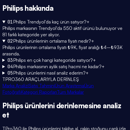
Philips
hakkında
01
Philips Trendyol'da kaç ürün satıyor?
+
Philips markasının Trendyol'da 550 aktif ürünü bulunuyor ve
81 farklı kategoride yer alıyor.
02
Philips ürünlerinin ortalama fiyatı nedir?
+
Philips ürünlerinin ortalama fiyatı ₺9K, fiyat aralığı ₺4–₺93K
arasında.
03
Philips en çok hangi kategoride satıyor?
+
04
Philips markasının aylık satış hacmi ne kadar?
+
05
Philips ürünlerini nasıl analiz ederim?
+
TPRO360 ARAÇLARIYLA DERİNLEŞ
Marka Analizi
Satış Tahmini
Ürün Araştırma
Ürün
Fotoğrafı
Kategori Raporları
Tüm Markalar
Philips
ürünlerini
derinlemesine
analiz
et
TPro360 ile
Philips
ürünlerini takibe al, rakip stoğunu canlı izle