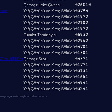
₺260
10
Çamaşır Leke Çıkarıcı
₺379
4
 için
Yağ Çözücü ve Kireç Sökücü
₺197
2
Yağ Çözücü ve Kireç Sökücü
₺218
2
Yağ Çözücü ve Kireç Sökücü
₺197
2
Yağ Çözücü ve Kireç Sökücü
₺593
2
Tuvalet Temizleyici
₺296
2
Yağ Çözücü ve Kireç Sökücü
₺478
1
Yağ Çözücü ve Kireç Sökücü
₺188
1
Yağ Çözücü ve Kireç Sökücü
₺487
1
0 ml 6'LI Set
Çamaşır Suyu
₺177
1
Yağ Çözücü ve Kireç Sökücü
₺313
1
Yağ Çözücü ve Kireç Sökücü
₺165
1
Yağ Çözücü ve Kireç Sökücü
₺494
1
Yağ Çözücü ve Kireç Sökücü
₺324
1
Yağ Çözücü ve Kireç Sökücü
muya açık ürün sayfalarından derlenir.