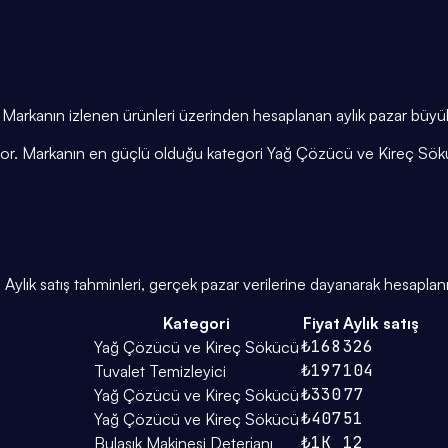
or. Markanın izlenen ürünleri üzerinden hesaplanan aylık pazar büyü
işiyor. Markanın en güçlü olduğu kategori Yağ Çözücü ve Kireç Sök
lık satış tahminleri, gerçek pazar verilerine dayanarak hesaplanı
Kategori
Fiyat
Aylık satış
₺168
326
Yağ Çözücü ve Kireç Sökücü
₺197
104
Tuvalet Temizleyici
₺330
77
Yağ Çözücü ve Kireç Sökücü
₺407
51
Yağ Çözücü ve Kireç Sökücü
₺1K
12
Bulaşık Makinesi Deterjanı