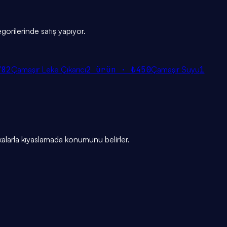
gorilerinde satış yapıyor.
782
Çamaşır Leke Çıkarıcı
2
ürün ·
₺450
Çamaşır Suyu
1
alarla kıyaslamada konumunu belirler.