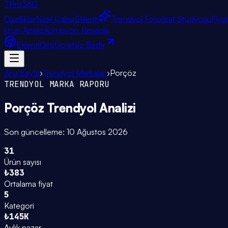
TPro
360
Özellikler
Nasıl Çalışır
Eklenti
Trendyol Fotoğraf Stüdyosu
Fiya
Ürün Analiz
Komisyon Hesapla
Eklenti
Giriş
Ücretsiz Başla
Ana Sayfa
›
Trendyol Markaları
›
Porçöz
TRENDYOL MARKA RAPORU
Porçöz
Trendyol Analizi
Son güncelleme:
10 Ağustos 2026
31
Ürün sayısı
₺383
Ortalama fiyat
5
Kategori
₺145K
Aylık pazar