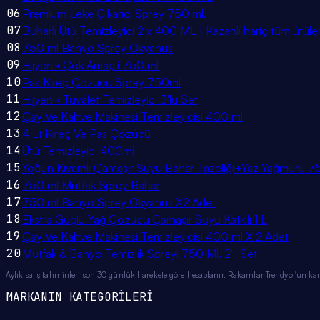
06
Premium Leke Çıkarıcı Sprey 750 ml.
07
Buharlı Ütü Temizleyici 2 x 400 ML | Kazanlı hariç tüm ütüler
08
750 ml Banyo Sprey Okyanus
09
Hijyenik Çok Amaçli 750 ml
10
Pas Kireç Çözücü Sprey 750ml
11
Hijyenik Tuvalet Temizleyici 3'lü Set
12
Çay Ve Kahve Makinesi Temizleyicisi 400 ml
13
4 Lt Kıreç Ve Pas Çözücü
14
Ütü Temizleyici 400ml
15
Yoğun Kıvamlı Çamaşır Suyu Bahar Tazeliği+Yaz Yağmuru 75
16
750 ml Mutfak Sprey Bahar
17
750 ml Banyo Sprey Okyanus X2 Adet
18
Ekstra Güçlü Yağ Çözücü Çamaşır Suyu Katkılı 1 L
19
Çay Ve Kahve Makinesi Temizleyicisi 400 ml X 2 Adet
20
Mutfak & Banyo Temizlik Spreyi 750 Ml. 2'li Set
Aylık satış tahminleri son 30 günlük harekete göre hesaplanır. Rakamlar Trendyol'un ka
MARKANIN KATEGORİLERİ