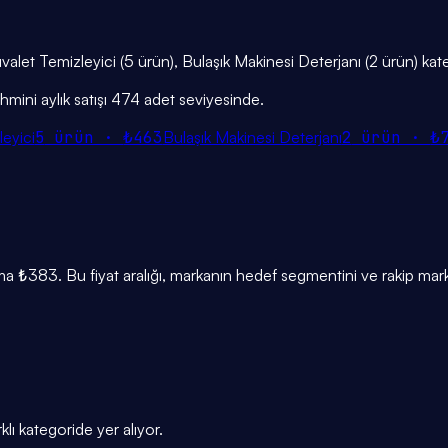
alet Temizleyici (5 ürün), Bulaşık Makinesi Deterjanı (2 ürün) kate
ini aylık satışı 474 adet seviyesinde.
leyici
5
ürün ·
₺463
Bulaşık Makinesi Deterjanı
2
ürün ·
₺
 ₺383. Bu fiyat aralığı, markanın hedef segmentini ve rakip mark
lı kategoride yer alıyor.