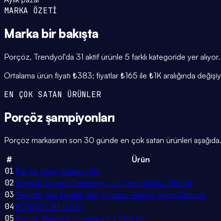
MARKA ÖZETİ
Marka
bir bakışta
Porçöz, Trendyol'da 31 aktif ürünle 5 farklı kategoride yer alıy
Ortalama ürün fiyatı ₺383; fiyatlar ₺165 ile ₺1K aralığında değ
EN ÇOK SATAN ÜRÜNLER
Porçöz
şampiyonları
Porçöz markasının son 30 günde en çok satan ürünleri aşağıda. Ay
#
Ürün
01
Pas Ve Kireç Sökücü 1 Lt
02
Hijyenik Tuvalet Temizleyici Jel Çam Kokulu 750 ml
03
Temizlik Seti Mutfak-Yağ Çözücü-Banyo-Kireç Çözücü
04
PORÇÖZ 4 LÜ SET
05
Bulaşık Makinesi Deterjanı 4 x 900 ML