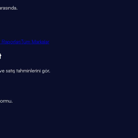
arasında.
 Raporları
Tüm Markalar
t
ve satış tahminlerini gör.
tformu.