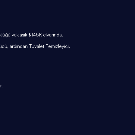
klüğü yaklaşık ₺145K civarında.
ücü, ardından Tuvalet Temizleyici.
r.