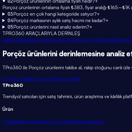
02
Porçöz ürünlerinin ortalama fiyatı nedir?
+
Porçöz ürünlerinin ortalama fiyatı ₺383, fiyat aralığı ₺165–₺1K 
03
Porçöz en çok hangi kategoride satıyor?
+
04
Porçöz markasının aylık satış hacmi ne kadar?
+
05
Porçöz ürünlerini nasıl analiz ederim?
+
TPRO360 ARAÇLARIYLA DERİNLEŞ
Marka Analizi
Satış Tahmini
Ürün Araştırma
Ürün Fotoğrafı
Kategori
Porçöz
ürünlerini
derinlemesine
analiz e
TPro360 ile
Porçöz
ürünlerini takibe al, rakip stoğunu canlı izle 
Ücretsiz Başla
Chrome Eklentisini Yükle
TPro
360
Trendyol satıcıları için satış tahmini, ürün araştırma ve kârlılık pla
Ürün
Özellikler
Nasıl Çalışır
Chrome Eklentisi
Fiyatlandırma