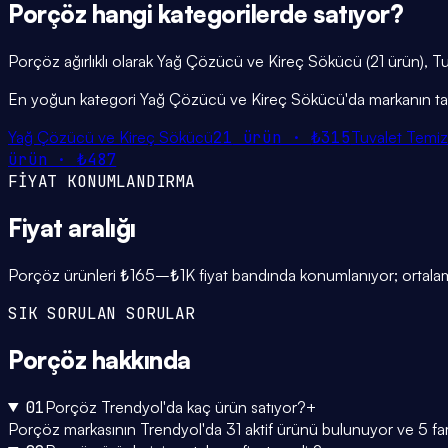
Porçöz
hangi
kategorilerde
satıyor?
Porçöz ağırlıklı olarak Yağ Çözücü ve Kireç Sökücü (21 ürün), Tuv
En yoğun kategori Yağ Çözücü ve Kireç Sökücü'da markanın tahm
Yağ Çözücü ve Kireç Sökücü
21
ürün ·
₺315
Tuvalet Temiz
ürün ·
₺487
FİYAT KONUMLANDIRMA
Fiyat
aralığı
Porçöz ürünleri ₺165–₺1K fiyat bandında konumlanıyor; ortalama
SIK SORULAN SORULAR
Porçöz
hakkında
01
Porçöz Trendyol'da kaç ürün satıyor?
+
Porçöz markasının Trendyol'da 31 aktif ürünü bulunuyor ve 5 fark