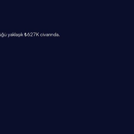
lüğü yaklaşık ₺627K civarında.
ş