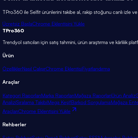
TPro360 ile
Selfit
ürünlerini takibe al, rakip stoğunu canlı izle ve
Ücretsiz Başla
Chrome Eklentisini Yükle
TPro
360
Trendyol satıcıları için satış tahmini, ürün araştırma ve kârlılık pla
Ürün
Özellikler
Nasıl Çalışır
Chrome Eklentisi
Fiyatlandırma
Araçlar
Kategori Raporları
Marka Raporları
Mağaza Raporları
Ürün Analiz
G
Analizi
Sıralama Takibi
Mega Keşif
Barkod Sorgulama
Mağaza Ent
Araçları
Chrome Eklentisini Yükle
Rehberler
Satıcı Rehberi
Satıcı Paneli Rehberi
Satıcı SSS
Muhasebe Rehber