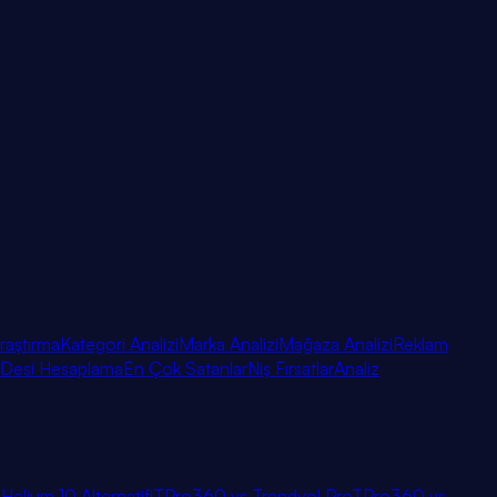
raştırma
Kategori Analizi
Marka Analizi
Mağaza Analizi
Reklam
Desi Hesaplama
En Çok Satanlar
Niş Fırsatlar
Analiz
i
Helium 10 Alternatifi
TPro360 vs Trendyol Pro
TPro360 vs