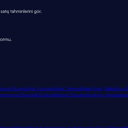
 satış tahminlerini gör.
tformu.
örsel Stüdyo
Ürün Fotoğrafı
Satış Tahmini
Rakip Stok Takibi
Ürün A
egrasyonu
Otomatik Buybox
Müşteri Soruları
Komisyon Hesaplama
i
Vergi Rehberi
Şirket Kurma
Toptan Tedarik
Jungle Scout Alternatif