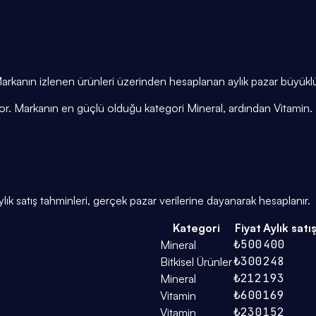
r. Markanın izlenen ürünleri üzerinden hesaplanan aylık pazar büyük
iyor. Markanın en güçlü olduğu kategori Mineral, ardından Vitamin.
ık satış tahminleri, gerçek pazar verilerine dayanarak hesaplanır.
Kategori
Fiyat
Aylık satı
₺500
400
Mineral
₺300
248
Bitkisel Ürünler
₺212
193
Mineral
₺600
169
Vitamin
₺230
152
Vitamin