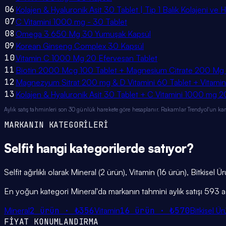
06
Kolajen & Hyaluronik Asit 30 Tablet | Tip 1 Balık Kolajeni ve H
07
C Vitamini 1000 mg - 30 Tablet
08
Omega 3 650 Mg 30 Yumuşak Kapsül
09
Korean Ginseng Complex 30 Kapsül
10
Vitamin C 1000 Mg 20 Efervesan Tablet
11
Biotin 2000 Mcg 100 Tablet + Magnesium Citrate 200 Mg 
12
Magnezyum Sitrat 200 mg & D Vitamini 60 Tablet + Vitamin 
13
Kolajen & Hyaluronik Asit 30 Tablet + C Vitamini 1000 mg 2
Aylık satış tahminleri son 30 günlük harekete göre hesaplanır. Rakamlar Trendyol'un ka
MARKANIN KATEGORİLERİ
Selfit
hangi
kategorilerde
satıyor?
Selfit ağırlıklı olarak Mineral (2 ürün), Vitamin (16 ürün), Bitkisel Ü
En yoğun kategori Mineral'da markanın tahmini aylık satışı 593 
Mineral
2
ürün ·
₺356
Vitamin
16
ürün ·
₺570
Bitkisel Ür
FİYAT KONUMLANDIRMA