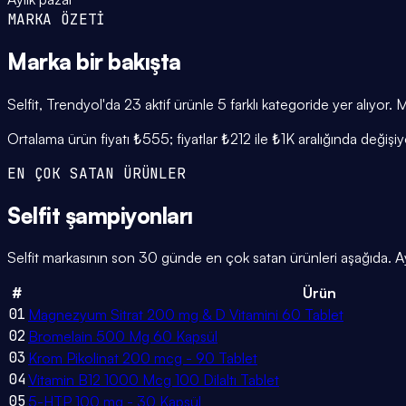
MARKA ÖZETİ
Marka
bir bakışta
Selfit, Trendyol'da 23 aktif ürünle 5 farklı kategoride yer alıyo
Ortalama ürün fiyatı ₺555; fiyatlar ₺212 ile ₺1K aralığında değiş
EN ÇOK SATAN ÜRÜNLER
Selfit
şampiyonları
Selfit markasının son 30 günde en çok satan ürünleri aşağıda. Ayl
#
Ürün
01
Magnezyum Sitrat 200 mg & D Vitamini 60 Tablet
02
Bromelain 500 Mg 60 Kapsül
03
Krom Pikolinat 200 mcg - 90 Tablet
04
Vitamin B12 1000 Mcg 100 Dilaltı Tablet
05
5-HTP 100 mg - 30 Kapsül