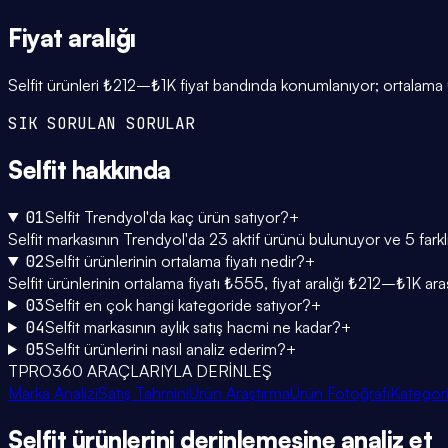
Fiyat
aralığı
Selfit ürünleri ₺212–₺1K fiyat bandında konumlanıyor; ortalama 
SIK SORULAN SORULAR
Selfit
hakkında
01
Selfit Trendyol'da kaç ürün satıyor?
+
Selfit markasının Trendyol'da 23 aktif ürünü bulunuyor ve 5 farklı
02
Selfit ürünlerinin ortalama fiyatı nedir?
+
Selfit ürünlerinin ortalama fiyatı ₺555, fiyat aralığı ₺212–₺1K ara
03
Selfit en çok hangi kategoride satıyor?
+
04
Selfit markasının aylık satış hacmi ne kadar?
+
05
Selfit ürünlerini nasıl analiz ederim?
+
TPRO360 ARAÇLARIYLA DERİNLEŞ
Marka Analizi
Satış Tahmini
Ürün Araştırma
Ürün Fotoğrafı
Kategori
Selfit
ürünlerini
derinlemesine
analiz et