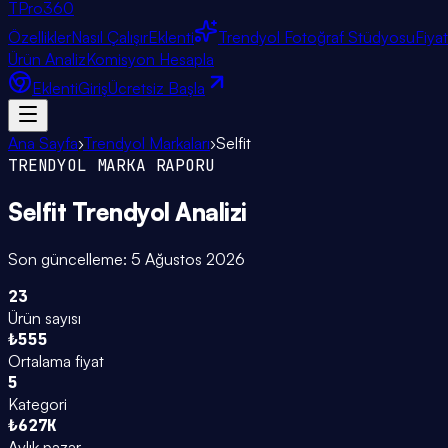
TPro
360
Özellikler
Nasıl Çalışır
Eklenti
Trendyol Fotoğraf Stüdyosu
Fiya
Ürün Analiz
Komisyon Hesapla
Eklenti
Giriş
Ücretsiz Başla
Ana Sayfa
›
Trendyol Markaları
›
Selfit
TRENDYOL MARKA RAPORU
Selfit
Trendyol Analizi
Son güncelleme:
5 Ağustos 2026
23
Ürün sayısı
₺555
Ortalama fiyat
5
Kategori
₺627K
Aylık pazar