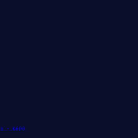
ün ·
₺600