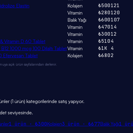
₺500
121
idrolize Elastin
Kolajen
₺280
120
Vitamin
₺600
107
Balık Yağı
₺470
14
Vitamin
₺300
12
Vitamin
₺510
4
& Vitamin D 60 Tablet
Vitamin
₺1K
4
B12 1000 mcg 100 Dilaltı Tablet
Vitamin
₺680
2
0 Efervesan Tablet
Kolajen
muya açık ürün sayfalarından derlenir.
rünler (1 ürün) kategorilerinde satış yapıyor.
adet seviyesinde.
ünler
1
ürün ·
₺300
Kolajen
3
ürün ·
₺677
Balık Yağı
1
ür