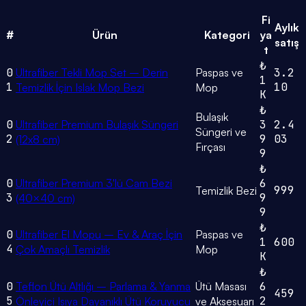
Fi
Aylık
#
Ürün
Kategori
ya
satış
t
₺
0
Ultrafiber Tekli Mop Set – Derin
Paspas ve
3.2
1
1
10
Temizlik İçin Islak Mop Bezi
Mop
K
₺
Bulaşık
0
Ultrafiber Premium Bulaşık Süngeri
3
2.4
Süngeri ve
2
9
03
(12x8 cm)
Fırçası
9
₺
0
Ultrafiber Premium 3'lü Cam Bezi
6
999
Temizlik Bezi
3
9
(40×40 cm)
9
₺
0
Ultrafiber El Mopu – Ev & Araç İçin
Paspas ve
1
600
4
Çok Amaçlı Temizlik
Mop
K
₺
0
Teflon Ütü Altlığı – Parlama & Yanma
Ütü Masası
6
459
5
2
Önleyici Isıya Dayanıklı Ütü Koruyucu
ve Aksesuarı