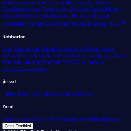
Analizi
Reklam Analizi
Sıralama Takibi
Mega Keşif
Barkod
Sorgulama
Mağaza Entegrasyonu
Otomatik Buybox
Müşteri
Soruları
Komisyon Hesaplama
Desi Hesaplama
En Çok
Satanlar
Niş Fırsatlar
Analiz Araçları
Chrome Eklentisini Yükle
Rehberler
Satıcı Rehberi
Satıcı Paneli Rehberi
Satıcı SSS
Muhasebe
Rehberi
Vergi Rehberi
Şirket Kurma
Toptan Tedarik
Jungle Scout
Alternatifi
Helium 10 Alternatifi
TPro360 vs Trendyol
Pro
TPro360 vs Sellerg
Şirket
Hakkımızda
İletişim
Blog
destek@tpro360.com
Yasal
Kullanım Koşulları
Gizlilik Politikası
İptal ve İade
Mesafeli Satış
Çerez Tercihleri