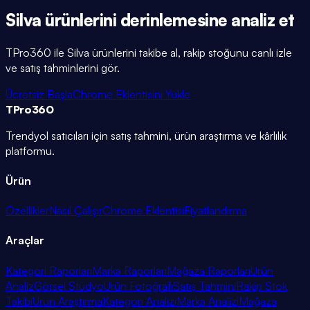
Silva
ürünlerini
derinlemesine
analiz et
TPro360 ile
Silva
ürünlerini takibe al, rakip stoğunu canlı izle
ve satış tahminlerini gör.
Ücretsiz Başla
Chrome Eklentisini Yükle
TPro
360
Trendyol satıcıları için satış tahmini, ürün araştırma ve kârlılık
platformu.
Ürün
Özellikler
Nasıl Çalışır
Chrome Eklentisi
Fiyatlandırma
Araçlar
Kategori Raporları
Marka Raporları
Mağaza Raporları
Ürün
Analiz
Görsel Stüdyo
Ürün Fotoğrafı
Satış Tahmini
Rakip Stok
Takibi
Ürün Araştırma
Kategori Analizi
Marka Analizi
Mağaza