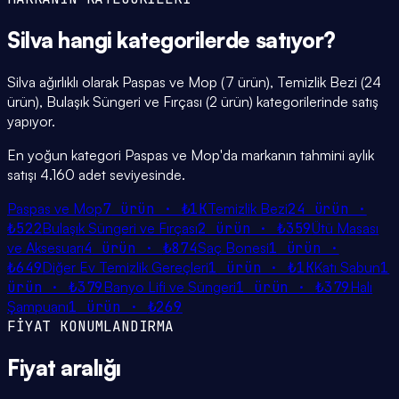
Silva
hangi
kategorilerde
satıyor?
Silva ağırlıklı olarak Paspas ve Mop (7 ürün), Temizlik Bezi (24
ürün), Bulaşık Süngeri ve Fırçası (2 ürün) kategorilerinde satış
yapıyor.
En yoğun kategori Paspas ve Mop'da markanın tahmini aylık
satışı 4.160 adet seviyesinde.
Paspas ve Mop
7
ürün ·
₺1K
Temizlik Bezi
24
ürün ·
₺522
Bulaşık Süngeri ve Fırçası
2
ürün ·
₺359
Ütü Masası
ve Aksesuarı
4
ürün ·
₺874
Saç Bonesi
1
ürün ·
₺649
Diğer Ev Temizlik Gereçleri
1
ürün ·
₺1K
Katı Sabun
1
ürün ·
₺379
Banyo Lifi ve Süngeri
1
ürün ·
₺379
Halı
Şampuanı
1
ürün ·
₺269
FİYAT KONUMLANDIRMA
Fiyat
aralığı