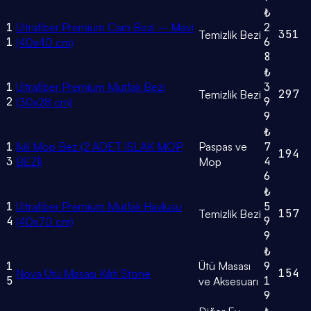
₺
1
Ultrafiber Premium Cam Bezi – Mavi
2
351
Temizlik Bezi
1
6
(40x40 cm)
8
₺
1
Ultrafiber Premium Mutfak Bezi
3
297
Temizlik Bezi
2
9
(30x28 cm)
9
₺
1
Ikili Mop Bez (2 ADET ISLAK MOP
Paspas ve
7
194
3
4
BEZİ)
Mop
6
₺
1
Ultrafiber Premium Mutfak Havlusu
5
157
Temizlik Bezi
4
9
(40x70 cm)
9
₺
1
Ütü Masası
9
154
Nova Ütü Masası Kılıfı Stone
5
1
ve Aksesuarı
9