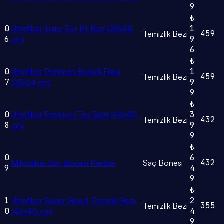
9
₺
0
Ultrafiber İnatçı Zor Kir Bezi (28x28
1
459
Temizlik Bezi
6
9
cm)
6
₺
0
Ultrafiber Premium Bulaşık Filesi
1
459
Temizlik Bezi
7
9
(25x24 cm)
9
₺
0
Ultrafiber Premium Toz Bezi (40x40
3
432
Temizlik Bezi
8
9
cm)
9
₺
0
6
432
Mikrofiber Saç Bonesi Pembe
Saç Bonesi
9
4
9
₺
1
Ultrafiber Süper Genel Temizlik Bezi
2
355
Temizlik Bezi
0
4
(40x40 cm)
9