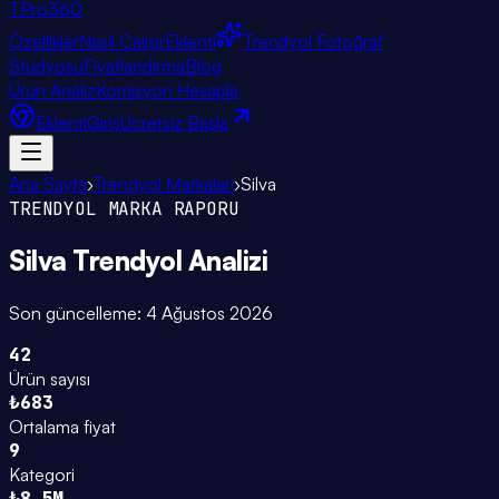
TPro
360
Özellikler
Nasıl Çalışır
Eklenti
Trendyol Fotoğraf
Stüdyosu
Fiyatlandırma
Blog
Ürün Analiz
Komisyon Hesapla
Eklenti
Giriş
Ücretsiz Başla
Ana Sayfa
›
Trendyol Markaları
›
Silva
TRENDYOL MARKA RAPORU
Silva
Trendyol Analizi
Son güncelleme:
4 Ağustos 2026
42
Ürün sayısı
₺683
Ortalama fiyat
9
Kategori
₺8.5M