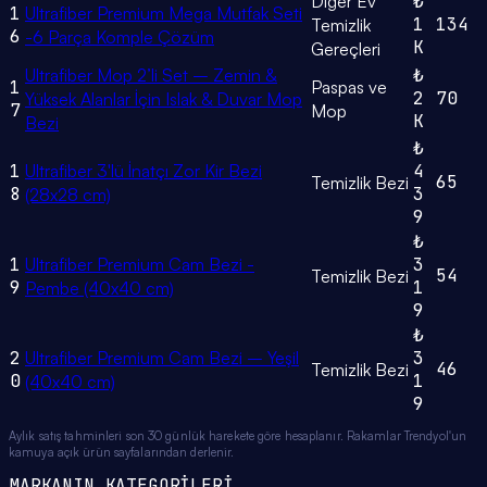
Diğer Ev
₺
1
Ultrafiber Premium Mega Mutfak Seti
1
134
Temizlik
6
-6 Parça Komple Çözüm
K
Gereçleri
Ultrafiber Mop 2’li Set – Zemin &
₺
1
Paspas ve
2
70
Yüksek Alanlar İçin Islak & Duvar Mop
7
Mop
K
Bezi
₺
1
Ultrafiber 3'lü İnatçı Zor Kir Bezi
4
65
Temizlik Bezi
8
3
(28x28 cm)
9
₺
1
Ultrafiber Premium Cam Bezi -
3
54
Temizlik Bezi
9
1
Pembe (40x40 cm)
9
₺
2
Ultrafiber Premium Cam Bezi – Yeşil
3
46
Temizlik Bezi
0
1
(40x40 cm)
9
Aylık satış tahminleri son 30 günlük harekete göre hesaplanır. Rakamlar Trendyol'un
kamuya açık ürün sayfalarından derlenir.
MARKANIN KATEGORİLERİ