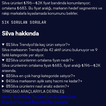
Silva ürünleri ₺196–₺2K fiyat bandında konumlanıyor;
ortalama ₺683. Bu fiyat aralığı, markanın hedef segmentini ve
rakip markalarla kıyaslamada konumunu belirler.
SIK SORULAN SORULAR
Silva
hakkında
01
Silva Trendyol'da kaç ürün satıyor?
+
Silva markasının Trendyol'da 42 aktif ürünü bulunuyor ve 9
farklı kategoride yer alıyor.
02
Silva ürünlerinin ortalama fiyatı nedir?
+
Silva ürünlerinin ortalama fiyatı ₺683, fiyat aralığı ₺196–₺2K
arasında.
03
Silva en çok hangi kategoride satıyor?
+
04
Silva markasının aylık satış hacmi ne kadar?
+
05
Silva ürünlerini nasıl analiz ederim?
+
TPRO360 ARAÇLARIYLA DERİNLEŞ
Marka Analizi
Satış Tahmini
Ürün Araştırma
Ürün
Fotoğrafı
Kategori Raporları
Tüm Markalar