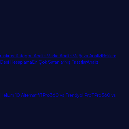
raştırma
Kategori Analizi
Marka Analizi
Mağaza Analizi
Reklam
Desi Hesaplama
En Çok Satanlar
Niş Fırsatlar
Analiz
i
Helium 10 Alternatifi
TPro360 vs Trendyol Pro
TPro360 vs