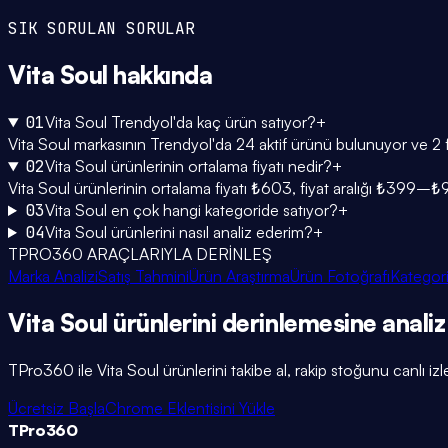
SIK SORULAN SORULAR
Vita Soul
hakkında
01
Vita Soul Trendyol'da kaç ürün satıyor?
+
Vita Soul markasının Trendyol'da 24 aktif ürünü bulunuyor ve 2 fa
02
Vita Soul ürünlerinin ortalama fiyatı nedir?
+
Vita Soul ürünlerinin ortalama fiyatı ₺603, fiyat aralığı ₺399–₺
03
Vita Soul en çok hangi kategoride satıyor?
+
04
Vita Soul ürünlerini nasıl analiz ederim?
+
TPRO360 ARAÇLARIYLA DERİNLEŞ
Marka Analizi
Satış Tahmini
Ürün Araştırma
Ürün Fotoğrafı
Kategori
Vita Soul
ürünlerini
derinlemesine
analiz
TPro360 ile
Vita Soul
ürünlerini takibe al, rakip stoğunu canlı izl
Ücretsiz Başla
Chrome Eklentisini Yükle
TPro
360