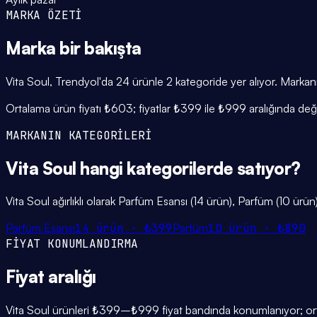
MARKA ÖZETİ
Marka
bir bakışta
Vita Soul, Trendyol'da 24 ürünle 2 kategoride yer alıyor. Markanı
Ortalama ürün fiyatı ₺603; fiyatlar ₺399 ile ₺999 aralığında de
MARKANIN KATEGORİLERİ
Vita Soul
hangi
kategorilerde
satıyor?
Vita Soul ağırlıklı olarak Parfüm Esansı (14 ürün), Parfüm (10 ürün
Parfüm Esansı
14
ürün ·
₺399
Parfüm
10
ürün ·
₺890
FİYAT KONUMLANDIRMA
Fiyat
aralığı
Vita Soul ürünleri ₺399–₺999 fiyat bandında konumlanıyor; orta