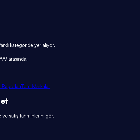
rklı kategoride yer alıyor.
999 arasında.
 Raporları
Tüm Markalar
 et
e ve satış tahminlerini gör.