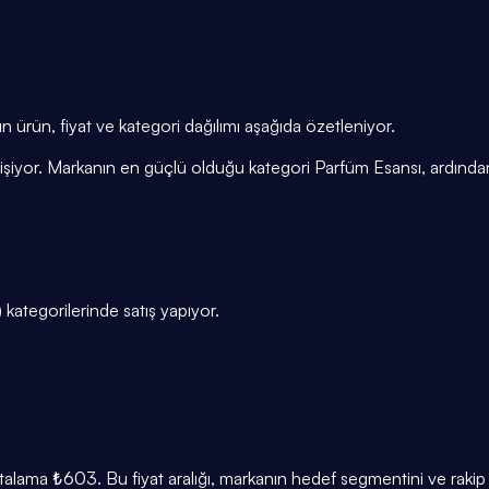
n ürün, fiyat ve kategori dağılımı aşağıda özetleniyor.
ğişiyor. Markanın en güçlü olduğu kategori Parfüm Esansı, ardınd
) kategorilerinde satış yapıyor.
lama ₺603. Bu fiyat aralığı, markanın hedef segmentini ve rakip 