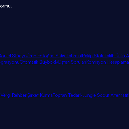
tformu.
örsel Stüdyo
Ürün Fotoğrafı
Satış Tahmini
Rakip Stok Takibi
Ürün A
egrasyonu
Otomatik Buybox
Müşteri Soruları
Komisyon Hesaplama
i
Vergi Rehberi
Şirket Kurma
Toptan Tedarik
Jungle Scout Alternatif