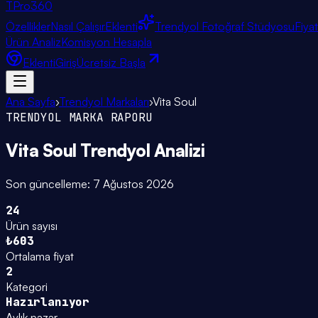
TPro
360
Özellikler
Nasıl Çalışır
Eklenti
Trendyol Fotoğraf Stüdyosu
Fiya
Ürün Analiz
Komisyon Hesapla
Eklenti
Giriş
Ücretsiz Başla
Ana Sayfa
›
Trendyol Markaları
›
Vita Soul
TRENDYOL MARKA RAPORU
Vita Soul
Trendyol Analizi
Son güncelleme:
7 Ağustos 2026
24
Ürün sayısı
₺603
Ortalama fiyat
2
Kategori
Hazırlanıyor
Aylık pazar