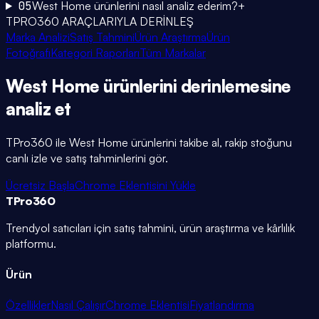
05
West Home ürünlerini nasıl analiz ederim?
+
TPRO360 ARAÇLARIYLA DERİNLEŞ
Marka Analizi
Satış Tahmini
Ürün Araştırma
Ürün
Fotoğrafı
Kategori Raporları
Tüm Markalar
West Home
ürünlerini
derinlemesine
analiz et
TPro360 ile
West Home
ürünlerini takibe al, rakip stoğunu
canlı izle ve satış tahminlerini gör.
Ücretsiz Başla
Chrome Eklentisini Yükle
TPro
360
Trendyol satıcıları için satış tahmini, ürün araştırma ve kârlılık
platformu.
Ürün
Özellikler
Nasıl Çalışır
Chrome Eklentisi
Fiyatlandırma