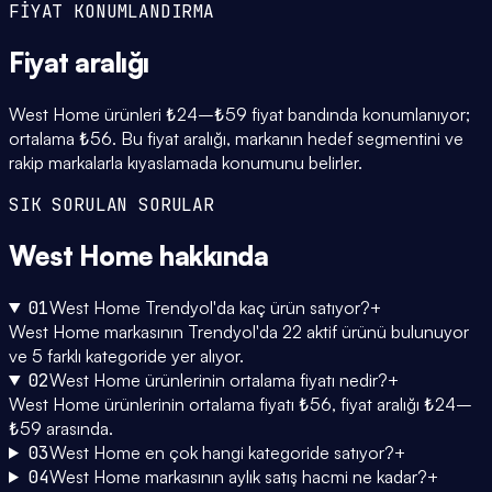
FİYAT KONUMLANDIRMA
Fiyat
aralığı
West Home ürünleri ₺24–₺59 fiyat bandında konumlanıyor;
ortalama ₺56. Bu fiyat aralığı, markanın hedef segmentini ve
rakip markalarla kıyaslamada konumunu belirler.
SIK SORULAN SORULAR
West Home
hakkında
01
West Home Trendyol'da kaç ürün satıyor?
+
West Home markasının Trendyol'da 22 aktif ürünü bulunuyor
ve 5 farklı kategoride yer alıyor.
02
West Home ürünlerinin ortalama fiyatı nedir?
+
West Home ürünlerinin ortalama fiyatı ₺56, fiyat aralığı ₺24–
₺59 arasında.
03
West Home en çok hangi kategoride satıyor?
+
04
West Home markasının aylık satış hacmi ne kadar?
+