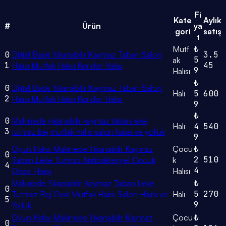
Fi
Kate
Aylık
#
Ürün
ya
gori
satış
t
Mutf
₺
0
Dijital Baskı Yıkanabilir Kaymaz Taban Salon
3.5
5
ak
1
45
Halısı Mutfak Halısı Koridor Halısı
9
Halısı
₺
0
Dijital Baskı Yıkanabilir Kaymaz Taban Salon
Halı
5
600
2
Halısı Mutfak Halısı Koridor Halısı
9
₺
0
Makinede yıkanabilir kaymaz taban leke
Halı
4
540
3
tutmaz bej mutfak halısı salon halısı ve yolluk
9
Oyun Halısı Makinede Yıkanabilir Kaymaz
Çocu
₺
0
2
510
Taban Leke Tutmaz Antibakteriyel Çocuk
k
4
4
Odası Halısı
Halısı
Makinede Yıkanabilir Kaymaz Taban Leke
₺
0
5
270
Tutmaz Bej Oval Mutfak Halısı Salon Halısı ve
Halı
5
9
Yolluk
Oyun Halısı Makinede Yıkanabilir Kaymaz
Çocu
₺
0