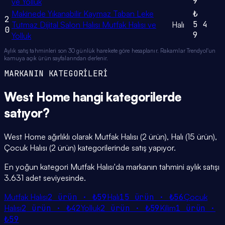
9
ve Yolluk
Makinede Yıkanabilir Kaymaz Taban Leke
₺
2
5
4
Tutmaz Dijital Salon Halısı Mutfak Halısı ve
Halı
0
9
Yolluk
Aylık satış tahminleri son 30 günlük harekete göre hesaplanır. Rakamlar Trendyol'un
kamuya açık ürün sayfalarından derlenir.
MARKANIN KATEGORİLERİ
West Home
hangi
kategorilerde
satıyor?
West Home ağırlıklı olarak Mutfak Halısı (2 ürün), Halı (15 ürün),
Çocuk Halısı (2 ürün) kategorilerinde satış yapıyor.
En yoğun kategori Mutfak Halısı'da markanın tahmini aylık satışı
3.631 adet seviyesinde.
Mutfak Halısı
2
ürün ·
₺59
Halı
15
ürün ·
₺56
Çocuk
Halısı
2
ürün ·
₺42
Yolluk
2
ürün ·
₺59
Kilim
1
ürün ·
₺59