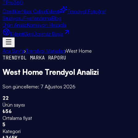
TPro
360
Özellikler
Nasıl Çalışır
Eklenti
Trendyol Fotoğraf
Stüdyosu
Fiyatlandırma
Blog
Ürün Analiz
Komisyon Hesapla
Eklenti
Giriş
Ücretsiz Başla
Ana Sayfa
›
Trendyol Markaları
›
West Home
TRENDYOL MARKA RAPORU
West Home
Trendyol Analizi
Son güncelleme:
7 Ağustos 2026
22
Ürün sayısı
₺56
Ortalama fiyat
5
Kategori
₺345K