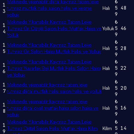
Makinede yıkanabilir dijital kaymaz taban leke
₺
1
5
48
tutmaz mutfak halısı salon halısı ve kesme
Halı
3
9
yolluk
Makinede Yıkanabilir Kaymaz Taban Leke
₺
1
5
46
Tutmaz Gri Çizgili Salon Halısı Mutfak Halısı ve
Yolluk
4
9
Yolluk
₺
1
Makinede Yıkanabilir Kaymaz Taban Leke
Halı
5
28
5
Tutmaz Gri Salon Halısı Mutfak Halısı ve Yolluk
9
Makinede Yıkanabilir Kaymaz Taban Leke
₺
1
5
22
Tutmaz Yuvarlak Bej Mutfak Halısı Salon Halısı
Halı
6
9
ve Yolluk
₺
1
Makinede yıkanabilir kaymaz taban leke
Halı
5
20
7
tutmaz dijital mutfak halısı salon halısı ve yolluk
9
Makinede yıkanabilir kaymaz taban leke
₺
1
5
16
tutmaz dijital oval mutfak halısı salon halısı ve
Halı
8
9
yolluk
Makinede Yıkanabilir Kaymaz Taban Leke
₺
1
5
14
Tutmaz Dijital Salon Halısı Mutfak Halısı Kilim
Kilim
9