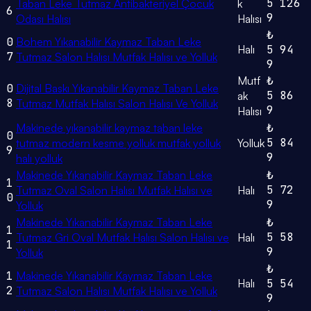
5
126
Taban Leke Tutmaz Antibakteriyel Çocuk
k
6
9
Odası Halısı
Halısı
₺
0
Bohem Yıkanabilir Kaymaz Taban Leke
Halı
5
94
7
Tutmaz Salon Halısı Mutfak Halısı ve Yolluk
9
Mutf
₺
0
Dijital Baskı Yıkanabilir Kaymaz Taban Leke
5
86
ak
8
Tutmaz Mutfak Halısı Salon Halısı Ve Yolluk
9
Halısı
Makinede yıkanabilir kaymaz taban leke
₺
0
5
84
tutmaz modern kesme yolluk mutfak yolluk
Yolluk
9
9
halı yolluk
Makinede Yıkanabilir Kaymaz Taban Leke
₺
1
5
72
Tutmaz Oval Salon Halısı Mutfak Halısı ve
Halı
0
9
Yolluk
Makinede Yıkanabilir Kaymaz Taban Leke
₺
1
5
58
Tutmaz Gri Oval Mutfak Halısı Salon Halısı ve
Halı
1
9
Yolluk
₺
1
Makinede Yıkanabilir Kaymaz Taban Leke
Halı
5
54
2
Tutmaz Salon Halısı Mutfak Halısı ve Yolluk
9