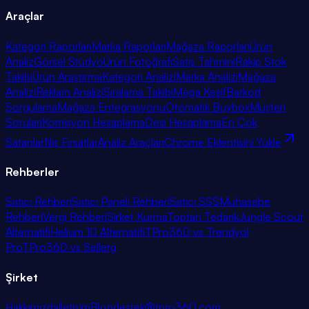
Araçlar
Kategori Raporları
Marka Raporları
Mağaza Raporları
Ürün
Analiz
Görsel Stüdyo
Ürün Fotoğrafı
Satış Tahmini
Rakip Stok
Takibi
Ürün Araştırma
Kategori Analizi
Marka Analizi
Mağaza
Analizi
Reklam Analizi
Sıralama Takibi
Mega Keşif
Barkod
Sorgulama
Mağaza Entegrasyonu
Otomatik Buybox
Müşteri
Soruları
Komisyon Hesaplama
Desi Hesaplama
En Çok
Satanlar
Niş Fırsatlar
Analiz Araçları
Chrome Eklentisini Yükle
Rehberler
Satıcı Rehberi
Satıcı Paneli Rehberi
Satıcı SSS
Muhasebe
Rehberi
Vergi Rehberi
Şirket Kurma
Toptan Tedarik
Jungle Scout
Alternatifi
Helium 10 Alternatifi
TPro360 vs Trendyol
Pro
TPro360 vs Sellerg
Şirket
Hakkımızda
İletişim
Blog
destek@tpro360.com