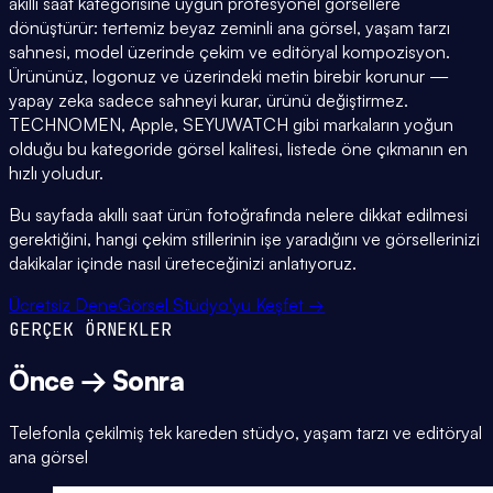
akıllı saat kategorisine uygun profesyonel görsellere
dönüştürür: tertemiz beyaz zeminli ana görsel, yaşam tarzı
sahnesi, model üzerinde çekim ve editöryal kompozisyon.
Ürününüz, logonuz ve üzerindeki metin birebir korunur —
yapay zeka sadece sahneyi kurar, ürünü değiştirmez.
TECHNOMEN, Apple, SEYUWATCH gibi markaların yoğun
olduğu bu kategoride görsel kalitesi, listede öne çıkmanın en
hızlı yoludur.
Bu sayfada akıllı saat ürün fotoğrafında nelere dikkat edilmesi
gerektiğini, hangi çekim stillerinin işe yaradığını ve görsellerinizi
dakikalar içinde nasıl üreteceğinizi anlatıyoruz.
Ücretsiz Dene
Görsel Stüdyo'yu Keşfet →
GERÇEK ÖRNEKLER
Önce → Sonra
Telefonla çekilmiş tek kareden stüdyo, yaşam tarzı ve editöryal
ana görsel