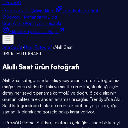
TPro
360
Özellikler
Nasıl Çalışır
Eklenti
Trendyol Fotoğraf
Stüdyosu
Fiyatlandırma
Blog
Ürün Analiz
Komisyon Hesapla
Eklenti
Giriş
Ücretsiz Başla
Ana Sayfa
›
Ürün Fotoğrafı
›
Akıllı Saat
ÜRÜN FOTOĞRAFI
Akıllı Saat
ürün fotoğrafı
Akıllı Saat kategorisinde satış yapıyorsanız, ürün fotoğrafınız
mağazanızın vitrinidir. Takı ve saatte ürün küçük olduğu için
detay her şeydir; parlama kontrolü ve doğru ölçek, alıcının
ürünün kalitesini ekrandan anlamasını sağlar. Trendyol'da Akıllı
Saat kategorisinde binlerce ürün rekabet ediyor; alıcı çoğu
zaman ilk olarak ana görsele bakıp karar veriyor.
TPro360 Görsel Stüdyo, telefonla çektiğiniz sade bir kareyi