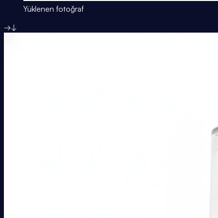
Yüklenen fotoğraf
→
↓