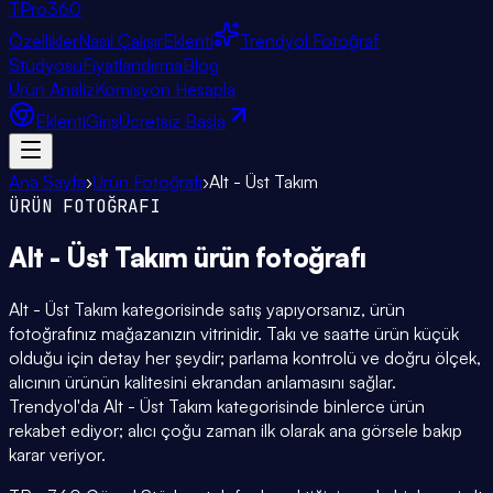
TPro
360
Özellikler
Nasıl Çalışır
Eklenti
Trendyol Fotoğraf
Stüdyosu
Fiyatlandırma
Blog
Ürün Analiz
Komisyon Hesapla
Eklenti
Giriş
Ücretsiz Başla
Ana Sayfa
›
Ürün Fotoğrafı
›
Alt - Üst Takım
ÜRÜN FOTOĞRAFI
Alt - Üst Takım
ürün fotoğrafı
Alt - Üst Takım kategorisinde satış yapıyorsanız, ürün
fotoğrafınız mağazanızın vitrinidir. Takı ve saatte ürün küçük
olduğu için detay her şeydir; parlama kontrolü ve doğru ölçek,
alıcının ürünün kalitesini ekrandan anlamasını sağlar.
Trendyol'da Alt - Üst Takım kategorisinde binlerce ürün
rekabet ediyor; alıcı çoğu zaman ilk olarak ana görsele bakıp
karar veriyor.