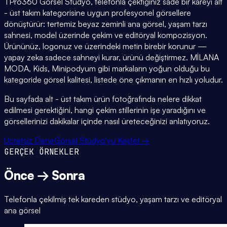
TPro360 Görsel Stüdyo, telefonla çektiğiniz sade bir kareyi alt
- üst takım kategorisine uygun profesyonel görsellere
dönüştürür: tertemiz beyaz zeminli ana görsel, yaşam tarzı
sahnesi, model üzerinde çekim ve editöryal kompozisyon.
Ürününüz, logonuz ve üzerindeki metin birebir korunur —
yapay zeka sadece sahneyi kurar, ürünü değiştirmez. MİLANA
MODA, Kids, Minipodyum gibi markaların yoğun olduğu bu
kategoride görsel kalitesi, listede öne çıkmanın en hızlı yoludur.
Bu sayfada alt - üst takım ürün fotoğrafında nelere dikkat
edilmesi gerektiğini, hangi çekim stillerinin işe yaradığını ve
görsellerinizi dakikalar içinde nasıl üreteceğinizi anlatıyoruz.
Ücretsiz Dene
Görsel Stüdyo'yu Keşfet →
GERÇEK ÖRNEKLER
Önce → Sonra
Telefonla çekilmiş tek kareden stüdyo, yaşam tarzı ve editöryal
ana görsel