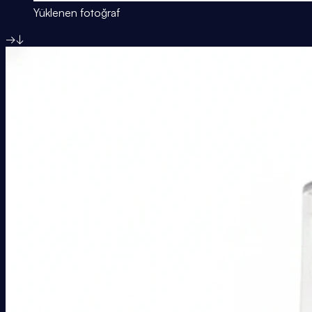
Yüklenen fotoğraf
→
↓