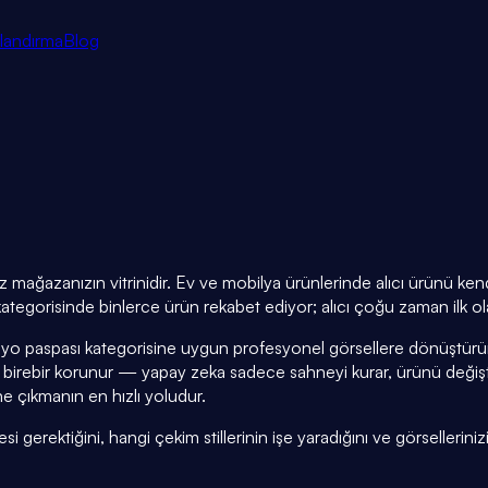
tlandırma
Blog
z mağazanızın vitrinidir. Ev ve mobilya ürünlerinde alıcı ürünü k
kategorisinde binlerce ürün rekabet ediyor; alıcı çoğu zaman ilk ol
nyo paspası kategorisine uygun profesyonel görsellere dönüştürür:
 birebir korunur — yapay zeka sadece sahneyi kurar, ürünü deği
e çıkmanın en hızlı yoludur.
erektiğini, hangi çekim stillerinin işe yaradığını ve görsellerinizi