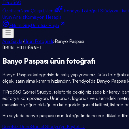
TPro
360
Özellikler
Nasıl Çalışır
Eklenti
Trendyol Fotoğraf Stüdyosu
Fiya
Ürün Analiz
Komisyon Hesapla
Eklenti
Giriş
Ücretsiz Başla
Ana Sayfa
›
Ürün Fotoğrafı
›
Banyo Paspası
ÜRÜN FOTOĞRAFI
Banyo Paspası
ürün fotoğrafı
Banyo Paspası kategorisinde satış yapıyorsanız, ürün fotoğrafını
ölçek, satın alma kararını hızlandırır. Trendyol'da Banyo Paspası 
TPro360 Görsel Stüdyo, telefonla çektiğiniz sade bir kareyi ba
editöryal kompozisyon. Ürününüz, logonuz ve üzerindeki metin
markaların yoğun olduğu bu kategoride görsel kalitesi, listede ön
Bu sayfada banyo paspası ürün fotoğrafında nelere dikkat edilmesi g
Ücretsiz Dene
Görsel Stüdyo'yu Keşfet →