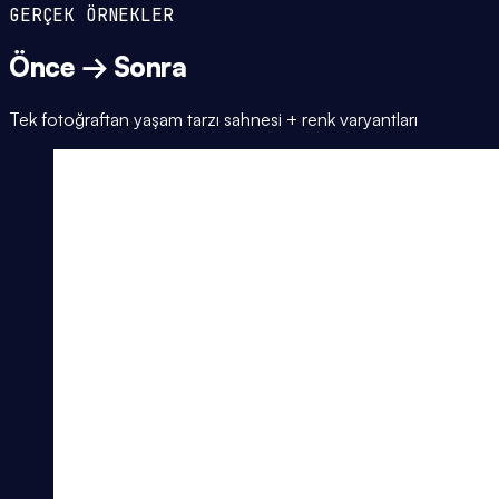
GERÇEK ÖRNEKLER
Önce → Sonra
Tek fotoğraftan yaşam tarzı sahnesi + renk varyantları