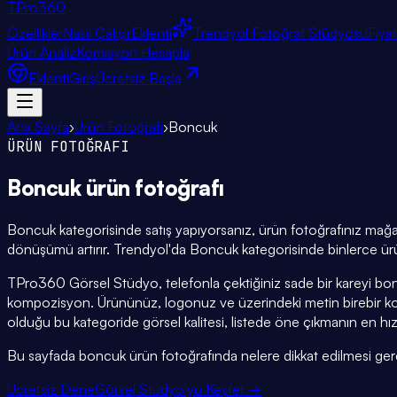
TPro
360
Özellikler
Nasıl Çalışır
Eklenti
Trendyol Fotoğraf Stüdyosu
Fiya
Ürün Analiz
Komisyon Hesapla
Eklenti
Giriş
Ücretsiz Başla
Ana Sayfa
›
Ürün Fotoğrafı
›
Boncuk
ÜRÜN FOTOĞRAFI
Boncuk
ürün fotoğrafı
Boncuk kategorisinde satış yapıyorsanız, ürün fotoğrafınız mağaza
dönüşümü artırır. Trendyol'da Boncuk kategorisinde binlerce ürün
TPro360 Görsel Stüdyo, telefonla çektiğiniz sade bir kareyi bon
kompozisyon. Ürününüz, logonuz ve üzerindeki metin birebir ko
olduğu bu kategoride görsel kalitesi, listede öne çıkmanın en hız
Bu sayfada boncuk ürün fotoğrafında nelere dikkat edilmesi gerektiğ
Ücretsiz Dene
Görsel Stüdyo'yu Keşfet →