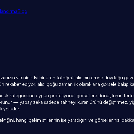
tlandırma
Blog
nızın vitrinidir. İyi bir ürün fotoğrafı alıcının ürüne duyduğu güv
 rekabet ediyor; alıcı çoğu zaman ilk olarak ana görsele bakıp kar
cuk kategorisine uygun profesyonel görsellere dönüştürür: tertem
runur — yapay zeka sadece sahneyi kurar, ürünü değiştirmez. yiği
lı yoludur.
ini, hangi çekim stillerinin işe yaradığını ve görsellerinizi dakika