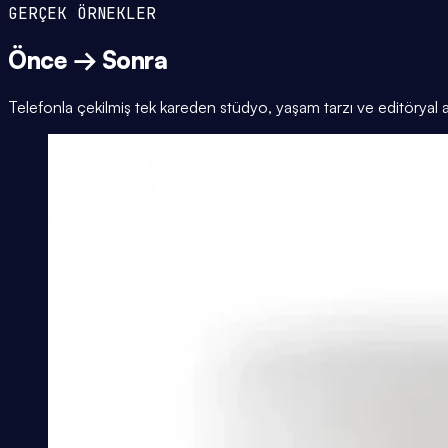
GERÇEK ÖRNEKLER
Önce → Sonra
Telefonla çekilmiş tek kareden stüdyo, yaşam tarzı ve editöryal 