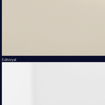
Editöryal