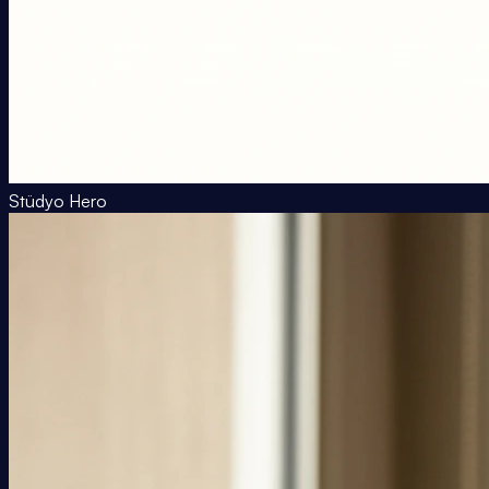
Stüdyo Hero