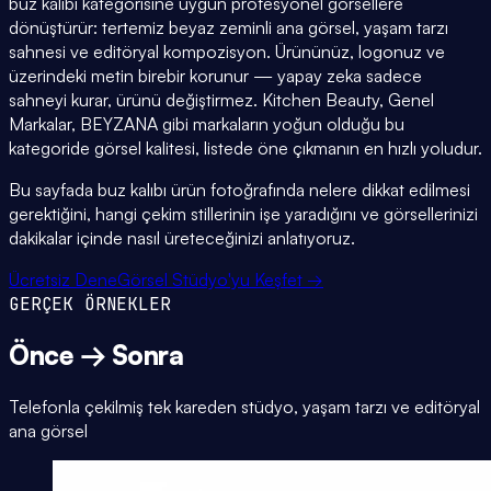
buz kalıbı kategorisine uygun profesyonel görsellere
dönüştürür: tertemiz beyaz zeminli ana görsel, yaşam tarzı
sahnesi ve editöryal kompozisyon. Ürününüz, logonuz ve
üzerindeki metin birebir korunur — yapay zeka sadece
sahneyi kurar, ürünü değiştirmez. Kitchen Beauty, Genel
Markalar, BEYZANA gibi markaların yoğun olduğu bu
kategoride görsel kalitesi, listede öne çıkmanın en hızlı yoludur.
Bu sayfada buz kalıbı ürün fotoğrafında nelere dikkat edilmesi
gerektiğini, hangi çekim stillerinin işe yaradığını ve görsellerinizi
dakikalar içinde nasıl üreteceğinizi anlatıyoruz.
Ücretsiz Dene
Görsel Stüdyo'yu Keşfet →
GERÇEK ÖRNEKLER
Önce → Sonra
Telefonla çekilmiş tek kareden stüdyo, yaşam tarzı ve editöryal
ana görsel