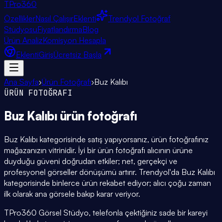
TPro
360
Özellikler
Nasıl Çalışır
Eklenti
Trendyol Fotoğraf
Stüdyosu
Fiyatlandırma
Blog
Ürün Analiz
Komisyon Hesapla
Eklenti
Giriş
Ücretsiz Başla
Ana Sayfa
›
Ürün Fotoğrafı
›
Buz Kalıbı
ÜRÜN FOTOĞRAFI
Buz Kalıbı
ürün fotoğrafı
Buz Kalıbı kategorisinde satış yapıyorsanız, ürün fotoğrafınız
mağazanızın vitrinidir. İyi bir ürün fotoğrafı alıcının ürüne
duyduğu güveni doğrudan etkiler; net, gerçekçi ve
profesyonel görseller dönüşümü artırır. Trendyol'da Buz Kalıbı
kategorisinde binlerce ürün rekabet ediyor; alıcı çoğu zaman
ilk olarak ana görsele bakıp karar veriyor.
TPro360 Görsel Stüdyo, telefonla çektiğiniz sade bir kareyi