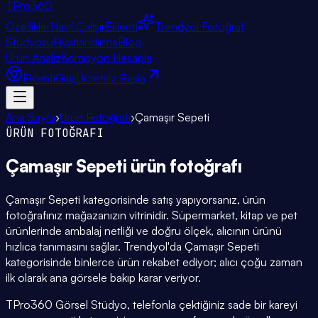
TPro
360
Özellikler
Nasıl Çalışır
Eklenti
Trendyol Fotoğraf
Stüdyosu
Fiyatlandırma
Blog
Ürün Analiz
Komisyon Hesapla
Eklenti
Giriş
Ücretsiz Başla
Ana Sayfa
›
Ürün Fotoğrafı
›
Çamaşır Sepeti
ÜRÜN FOTOĞRAFI
Çamaşır Sepeti
ürün fotoğrafı
Çamaşır Sepeti kategorisinde satış yapıyorsanız, ürün
fotoğrafınız mağazanızın vitrinidir. Süpermarket, kitap ve pet
ürünlerinde ambalaj netliği ve doğru ölçek, alıcının ürünü
hızlıca tanımasını sağlar. Trendyol'da Çamaşır Sepeti
kategorisinde binlerce ürün rekabet ediyor; alıcı çoğu zaman
ilk olarak ana görsele bakıp karar veriyor.
TPro360 Görsel Stüdyo, telefonla çektiğiniz sade bir kareyi