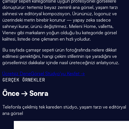
çamaşır sepeti kategorisine uygun profesyonel görsellere
dönüştürür: tertemiz beyaz zeminli ana görsel, yaşam tarzı
sahnesi ve editöryal kompozisyon. Ürününüz, logonuz ve
üzerindeki metin birebir korunur — yapay zeka sadece
sahneyi kurar, ürünü değiştirmez. Meleni Home, valletta,
Vienev gibi markaların yoğun olduğu bu kategoride görsel
kalitesi, listede öne çıkmanın en hızlı yoludur.
Bu sayfada çamaşır sepeti ürün fotoğrafında nelere dikkat
edilmesi gerektiğini, hangi çekim stillerinin işe yaradığını ve
görsellerinizi dakikalar içinde nasıl üreteceğinizi anlatıyoruz.
Ücretsiz Dene
Görsel Stüdyo'yu Keşfet →
GERÇEK ÖRNEKLER
Önce → Sonra
Telefonla çekilmiş tek kareden stüdyo, yaşam tarzı ve editöryal
ana görsel