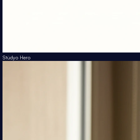
Stüdyo Hero