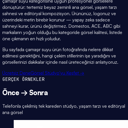
çamaşır suyu kategorisine uygun profesyonel görsellere
dönüştürür: tertemiz beyaz zeminli ana görsel, yaşam tarzı
sahnesi ve editöryal kompozisyon. Ürününüz, logonuz ve
üzerindeki metin birebir korunur — yapay zeka sadece
sahneyi kurar, ürünü değiştirmez. Domestos, ACE, ABC gibi
markaların yoğun olduğu bu kategoride görsel kalitesi, listede
öne çıkmanın en hızlı yoludur.
Bu sayfada çamaşır suyu ürün fotoğrafında nelere dikkat
edilmesi gerektiğini, hangi çekim stillerinin işe yaradığını ve
görsellerinizi dakikalar içinde nasıl üreteceğinizi anlatıyoruz.
Ücretsiz Dene
Görsel Stüdyo'yu Keşfet →
GERÇEK ÖRNEKLER
Önce → Sonra
Telefonla çekilmiş tek kareden stüdyo, yaşam tarzı ve editöryal
ana görsel