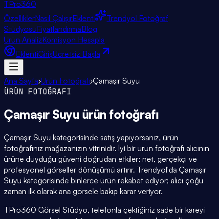
TPro
360
Özellikler
Nasıl Çalışır
Eklenti
Trendyol Fotoğraf
Stüdyosu
Fiyatlandırma
Blog
Ürün Analiz
Komisyon Hesapla
Eklenti
Giriş
Ücretsiz Başla
Ana Sayfa
›
Ürün Fotoğrafı
›
Çamaşır Suyu
ÜRÜN FOTOĞRAFI
Çamaşır Suyu
ürün fotoğrafı
Çamaşır Suyu kategorisinde satış yapıyorsanız, ürün
fotoğrafınız mağazanızın vitrinidir. İyi bir ürün fotoğrafı alıcının
ürüne duyduğu güveni doğrudan etkiler; net, gerçekçi ve
profesyonel görseller dönüşümü artırır. Trendyol'da Çamaşır
Suyu kategorisinde binlerce ürün rekabet ediyor; alıcı çoğu
zaman ilk olarak ana görsele bakıp karar veriyor.
TPro360 Görsel Stüdyo, telefonla çektiğiniz sade bir kareyi