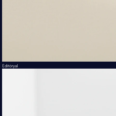
Editöryal