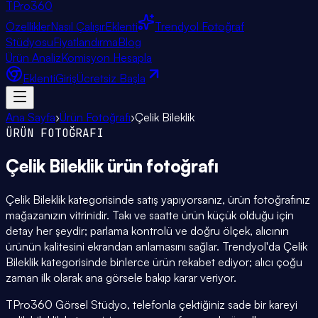
TPro
360
Özellikler
Nasıl Çalışır
Eklenti
Trendyol Fotoğraf
Stüdyosu
Fiyatlandırma
Blog
Ürün Analiz
Komisyon Hesapla
Eklenti
Giriş
Ücretsiz Başla
Ana Sayfa
›
Ürün Fotoğrafı
›
Çelik Bileklik
ÜRÜN FOTOĞRAFI
Çelik Bileklik
ürün fotoğrafı
Çelik Bileklik kategorisinde satış yapıyorsanız, ürün fotoğrafınız
mağazanızın vitrinidir. Takı ve saatte ürün küçük olduğu için
detay her şeydir; parlama kontrolü ve doğru ölçek, alıcının
ürünün kalitesini ekrandan anlamasını sağlar. Trendyol'da Çelik
Bileklik kategorisinde binlerce ürün rekabet ediyor; alıcı çoğu
zaman ilk olarak ana görsele bakıp karar veriyor.
TPro360 Görsel Stüdyo, telefonla çektiğiniz sade bir kareyi