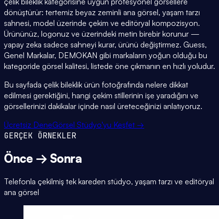
çelik bileklik kategorisine uygun profesyonel görsellere
dönüştürür: tertemiz beyaz zeminli ana görsel, yaşam tarzı
sahnesi, model üzerinde çekim ve editöryal kompozisyon.
Ürününüz, logonuz ve üzerindeki metin birebir korunur —
yapay zeka sadece sahneyi kurar, ürünü değiştirmez. Guess,
Genel Markalar, DEMOKAN gibi markaların yoğun olduğu bu
kategoride görsel kalitesi, listede öne çıkmanın en hızlı yoludur.
Bu sayfada çelik bileklik ürün fotoğrafında nelere dikkat
edilmesi gerektiğini, hangi çekim stillerinin işe yaradığını ve
görsellerinizi dakikalar içinde nasıl üreteceğinizi anlatıyoruz.
Ücretsiz Dene
Görsel Stüdyo'yu Keşfet →
GERÇEK ÖRNEKLER
Önce → Sonra
Telefonla çekilmiş tek kareden stüdyo, yaşam tarzı ve editöryal
ana görsel