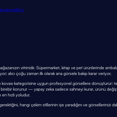
tlandırma
Blog
azanızın vitrinidir. Süpermarket, kitap ve pet ürünlerinde ambalaj 
r; alıcı çoğu zaman ilk olarak ana görsele bakıp karar veriyor.
 kovası kategorisine uygun profesyonel görsellere dönüştürür: te
birebir korunur — yapay zeka sadece sahneyi kurar, ürünü değiş
 en hızlı yoludur.
ktiğini, hangi çekim stillerinin işe yaradığını ve görsellerinizi dak