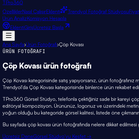
TPro
360
Özellikler
Nasıl Çalışır
Eklenti
Trendyol Fotoğraf Stüdyosu
Fiya
Ürün Analiz
Komisyon Hesapla
Eklenti
Giriş
Ücretsiz Başla
Ana Sayfa
›
Ürün Fotoğrafı
›
Çöp Kovası
ÜRÜN FOTOĞRAFI
Çöp Kovası
ürün fotoğrafı
Çöp Kovası kategorisinde satış yapıyorsanız, ürün fotoğrafınız mağ
Trendyol'da Çöp Kovası kategorisinde binlerce ürün rekabet ediyo
TPro360 Görsel Stüdyo, telefonla çektiğiniz sade bir kareyi çöp
editöryal kompozisyon. Ürününüz, logonuz ve üzerindeki metin 
yoğun olduğu bu kategoride görsel kalitesi, listede öne çıkmanın
Bu sayfada çöp kovası ürün fotoğrafında nelere dikkat edilmesi gere
Ücretsiz Dene
Görsel Stüdyo'yu Keşfet →