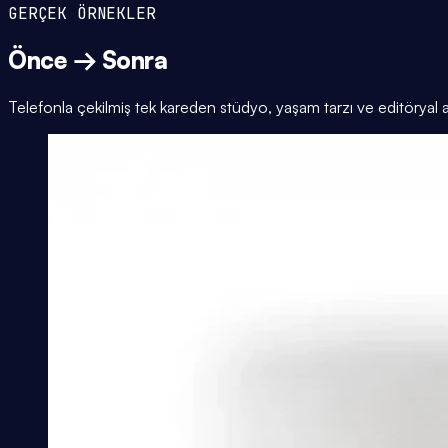
GERÇEK ÖRNEKLER
Önce → Sonra
Telefonla çekilmiş tek kareden stüdyo, yaşam tarzı ve editöryal 