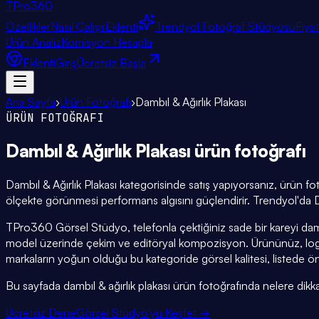
TPro
360
Özellikler
Nasıl Çalışır
Eklenti
Trendyol Fotoğraf Stüdyosu
Fiya
Ürün Analiz
Komisyon Hesapla
Eklenti
Giriş
Ücretsiz Başla
Ana Sayfa
›
Ürün Fotoğrafı
›
Dambıl & Ağırlık Plakası
ÜRÜN FOTOĞRAFI
Dambıl & Ağırlık Plakası
ürün fotoğrafı
Dambıl & Ağırlık Plakası kategorisinde satış yapıyorsanız, ürün 
ölçekte görünmesi performans algısını güçlendirir. Trendyol'da Da
TPro360 Görsel Stüdyo, telefonla çektiğiniz sade bir kareyi damb
model üzerinde çekim ve editöryal kompozisyon. Ürününüz, logon
markaların yoğun olduğu bu kategoride görsel kalitesi, listede ön
Bu sayfada dambıl & ağırlık plakası ürün fotoğrafında nelere dikkat 
Ücretsiz Dene
Görsel Stüdyo'yu Keşfet →