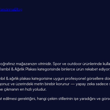
tlandırma
Blog
fotoğrafınız mağazanızın vitrinidir. Spor ve outdoor ürünlerinde k
mbıl & Ağırlık Plakası kategorisinde binlerce ürün rekabet ediyor; 
ıl & ağırlık plakası kategorisine uygun profesyonel görsellere dö
uz ve üzerindeki metin birebir korunur — yapay zeka sadece sahn
e çıkmanın en hızlı yoludur.
edilmesi gerektiğini, hangi çekim stillerinin işe yaradığını ve görsel