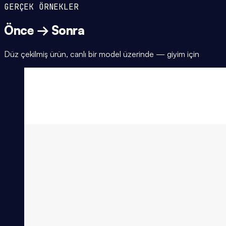
GERÇEK ÖRNEKLER
Önce → Sonra
Düz çekilmiş ürün, canlı bir model üzerinde — giyim için