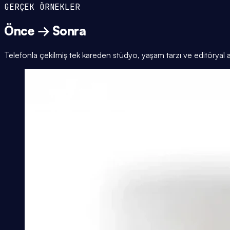
GERÇEK ÖRNEKLER
Önce → Sonra
Telefonla çekilmiş tek kareden stüdyo, yaşam tarzı ve editöryal 