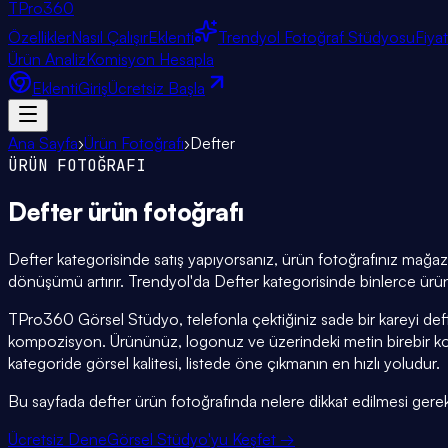
TPro
360
Özellikler
Nasıl Çalışır
Eklenti
Trendyol Fotoğraf Stüdyosu
Fiya
Ürün Analiz
Komisyon Hesapla
Eklenti
Giriş
Ücretsiz Başla
Ana Sayfa
›
Ürün Fotoğrafı
›
Defter
ÜRÜN FOTOĞRAFI
Defter
ürün fotoğrafı
Defter kategorisinde satış yapıyorsanız, ürün fotoğrafınız mağaza
dönüşümü artırır. Trendyol'da Defter kategorisinde binlerce ürün 
TPro360 Görsel Stüdyo, telefonla çektiğiniz sade bir kareyi def
kompozisyon. Ürününüz, logonuz ve üzerindeki metin birebir k
kategoride görsel kalitesi, listede öne çıkmanın en hızlı yoludur.
Bu sayfada defter ürün fotoğrafında nelere dikkat edilmesi gerektiğ
Ücretsiz Dene
Görsel Stüdyo'yu Keşfet →