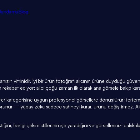
tlandırma
Blog
nızın vitrinidir. İyi bir ürün fotoğrafı alıcının ürüne duyduğu güve
rekabet ediyor; alıcı çoğu zaman ilk olarak ana görsele bakıp kara
ter kategorisine uygun profesyonel görsellere dönüştürür: tertemi
orunur — yapay zeka sadece sahneyi kurar, ürünü değiştirmez. A
ini, hangi çekim stillerinin işe yaradığını ve görsellerinizi dakikala