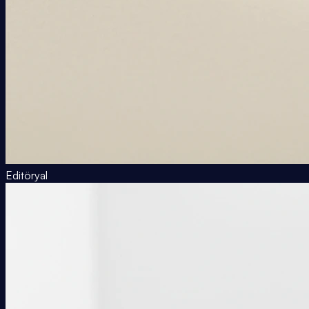
Editöryal