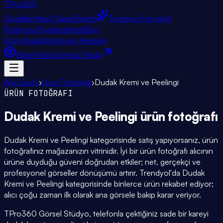
TPro
360
Özellikler
Nasıl Çalışır
Eklenti
Trendyol Fotoğraf
Stüdyosu
Fiyatlandırma
Blog
Ürün Analiz
Komisyon Hesapla
Eklenti
Giriş
Ücretsiz Başla
Ana Sayfa
›
Ürün Fotoğrafı
›
Dudak Kremi ve Peelingi
ÜRÜN FOTOĞRAFI
Dudak Kremi ve Peelingi
ürün fotoğrafı
Dudak Kremi ve Peelingi kategorisinde satış yapıyorsanız, ürün
fotoğrafınız mağazanızın vitrinidir. İyi bir ürün fotoğrafı alıcının
ürüne duyduğu güveni doğrudan etkiler; net, gerçekçi ve
profesyonel görseller dönüşümü artırır. Trendyol'da Dudak
Kremi ve Peelingi kategorisinde binlerce ürün rekabet ediyor;
alıcı çoğu zaman ilk olarak ana görsele bakıp karar veriyor.
TPro360 Görsel Stüdyo, telefonla çektiğiniz sade bir kareyi