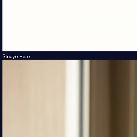
Stüdyo Hero