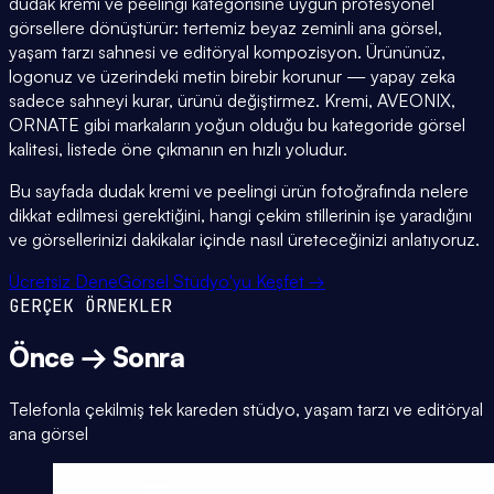
dudak kremi ve peelingi kategorisine uygun profesyonel
görsellere dönüştürür: tertemiz beyaz zeminli ana görsel,
yaşam tarzı sahnesi ve editöryal kompozisyon. Ürününüz,
logonuz ve üzerindeki metin birebir korunur — yapay zeka
sadece sahneyi kurar, ürünü değiştirmez. Kremi, AVEONIX,
ORNATE gibi markaların yoğun olduğu bu kategoride görsel
kalitesi, listede öne çıkmanın en hızlı yoludur.
Bu sayfada dudak kremi ve peelingi ürün fotoğrafında nelere
dikkat edilmesi gerektiğini, hangi çekim stillerinin işe yaradığını
ve görsellerinizi dakikalar içinde nasıl üreteceğinizi anlatıyoruz.
Ücretsiz Dene
Görsel Stüdyo'yu Keşfet →
GERÇEK ÖRNEKLER
Önce → Sonra
Telefonla çekilmiş tek kareden stüdyo, yaşam tarzı ve editöryal
ana görsel