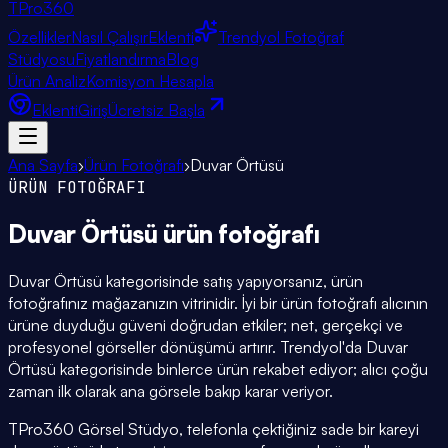
TPro
360
Özellikler
Nasıl Çalışır
Eklenti
Trendyol Fotoğraf
Stüdyosu
Fiyatlandırma
Blog
Ürün Analiz
Komisyon Hesapla
Eklenti
Giriş
Ücretsiz Başla
Ana Sayfa
›
Ürün Fotoğrafı
›
Duvar Örtüsü
ÜRÜN FOTOĞRAFI
Duvar Örtüsü
ürün fotoğrafı
Duvar Örtüsü kategorisinde satış yapıyorsanız, ürün
fotoğrafınız mağazanızın vitrinidir. İyi bir ürün fotoğrafı alıcının
ürüne duyduğu güveni doğrudan etkiler; net, gerçekçi ve
profesyonel görseller dönüşümü artırır. Trendyol'da Duvar
Örtüsü kategorisinde binlerce ürün rekabet ediyor; alıcı çoğu
zaman ilk olarak ana görsele bakıp karar veriyor.
TPro360 Görsel Stüdyo, telefonla çektiğiniz sade bir kareyi