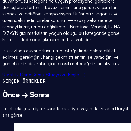
duvar örtüsü kategorisine uygun profesyonel görsellere
dönüştürür: tertemiz beyaz zeminli ana görsel, yaşam tarzı
sahnesi ve editöryal kompozisyon. Ürününüz, logonuz ve
üzerindeki metin birebir korunur — yapay zeka sadece
sahneyi kurar, ürünü değiştirmez. Narelinse, Vendini, LUNA
DİZAYN gibi markaların yoğun olduğu bu kategoride görsel
kalitesi, listede öne çıkmanın en hızlı yoludur.
Bu sayfada duvar örtüsü ürün fotoğrafında nelere dikkat
edilmesi gerektiğini, hangi çekim stillerinin işe yaradığını ve
görsellerinizi dakikalar içinde nasıl üreteceğinizi anlatıyoruz.
Ücretsiz Dene
Görsel Stüdyo'yu Keşfet →
GERÇEK ÖRNEKLER
Önce → Sonra
Telefonla çekilmiş tek kareden stüdyo, yaşam tarzı ve editöryal
ana görsel