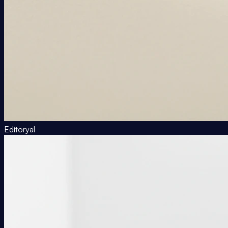
Editöryal