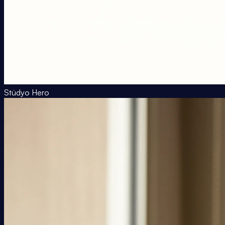
Stüdyo Hero