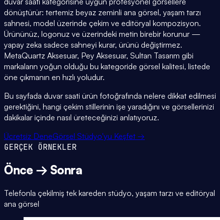
duvar saati kategorisine uygun profesyonel görsellere
dönüştürür: tertemiz beyaz zeminli ana görsel, yaşam tarzı
sahnesi, model üzerinde çekim ve editöryal kompozisyon.
Ürününüz, logonuz ve üzerindeki metin birebir korunur —
yapay zeka sadece sahneyi kurar, ürünü değiştirmez.
MetaQuartz Aksesuar, Pey Aksesuar, Sultan Tasarım gibi
markaların yoğun olduğu bu kategoride görsel kalitesi, listede
öne çıkmanın en hızlı yoludur.
Bu sayfada duvar saati ürün fotoğrafında nelere dikkat edilmesi
gerektiğini, hangi çekim stillerinin işe yaradığını ve görsellerinizi
dakikalar içinde nasıl üreteceğinizi anlatıyoruz.
Ücretsiz Dene
Görsel Stüdyo'yu Keşfet →
GERÇEK ÖRNEKLER
Önce → Sonra
Telefonla çekilmiş tek kareden stüdyo, yaşam tarzı ve editöryal
ana görsel