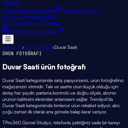
TPro
360
Özellikler
Nasıl Çalışır
Eklenti
Trendyol Fotoğraf
Stüdyosu
Fiyatlandırma
Blog
Ürün Analiz
Komisyon Hesapla
Eklenti
Giriş
Ücretsiz Başla
Ana Sayfa
›
Ürün Fotoğrafı
›
Duvar Saati
ÜRÜN FOTOĞRAFI
Duvar Saati
ürün fotoğrafı
Duvar Saati kategorisinde satış yapıyorsanız, ürün fotoğrafınız
mağazanızın vitrinidir. Takı ve saatte ürün küçük olduğu için
detay her şeydir; parlama kontrolü ve doğru ölçek, alıcının
ürünün kalitesini ekrandan anlamasını sağlar. Trendyol'da
Duvar Saati kategorisinde binlerce ürün rekabet ediyor; alıcı
çoğu zaman ilk olarak ana görsele bakıp karar veriyor.
TPro360 Görsel Stüdyo, telefonla çektiğiniz sade bir kareyi