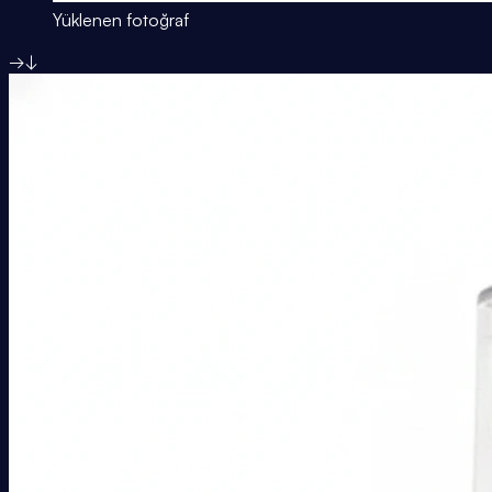
Yüklenen fotoğraf
→
↓