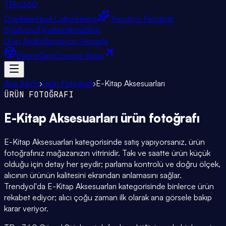
TPro
360
Özellikler
Nasıl Çalışır
Eklenti
Trendyol Fotoğraf
Stüdyosu
Fiyatlandırma
Blog
Ürün Analiz
Komisyon Hesapla
Eklenti
Giriş
Ücretsiz Başla
Ana Sayfa
›
Ürün Fotoğrafı
›
E-Kitap Aksesuarları
ÜRÜN FOTOĞRAFI
E-Kitap Aksesuarları
ürün fotoğrafı
E-Kitap Aksesuarları kategorisinde satış yapıyorsanız, ürün
fotoğrafınız mağazanızın vitrinidir. Takı ve saatte ürün küçük
olduğu için detay her şeydir; parlama kontrolü ve doğru ölçek,
alıcının ürünün kalitesini ekrandan anlamasını sağlar.
Trendyol'da E-Kitap Aksesuarları kategorisinde binlerce ürün
rekabet ediyor; alıcı çoğu zaman ilk olarak ana görsele bakıp
karar veriyor.