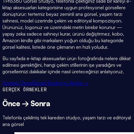
TPro360 Görsel Stüdyo, telefonla çektiğiniz sade bir kareyi e-
kitap aksesuarları kategorisine uygun profesyonel görsellere
dönüştürür: tertemiz beyaz zeminli ana görsel, yaşam tarzı
sahnesi, model üzerinde çekim ve editöryal kompozisyon.
Ürününüz, logonuz ve üzerindeki metin birebir korunur —
yapay zeka sadece sahneyi kurar, ürünü değiştirmez. kobo,
Amazon kindle gibi markaların yoğun olduğu bu kategoride
görsel kalitesi, listede öne çıkmanın en hızlı yoludur.
Bu sayfada e-kitap aksesuarları ürün fotoğrafında nelere dikkat
edilmesi gerektiğini, hangi çekim stillerinin işe yaradığını ve
görsellerinizi dakikalar içinde nasıl üreteceğinizi anlatıyoruz.
Ücretsiz Dene
Görsel Stüdyo'yu Keşfet →
GERÇEK ÖRNEKLER
Önce → Sonra
Telefonla çekilmiş tek kareden stüdyo, yaşam tarzı ve editöryal
ana görsel