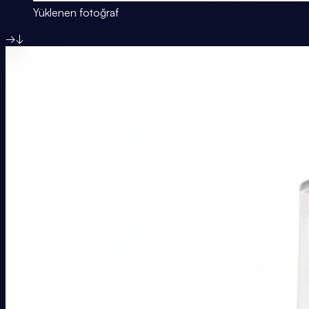
Yüklenen fotoğraf
→
↓