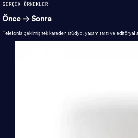
GERÇEK ÖRNEKLER
Önce → Sonra
Telefonla çekilmiş tek kareden stüdyo, yaşam tarzı ve editöryal 