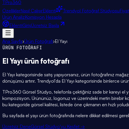
TPro
360
Özellikler
Nasıl Çalışır
Eklenti
Trendyol Fotoğraf Stüdyosu
Fiya
Ürün Analiz
Komisyon Hesapla
Eklenti
Giriş
Ücretsiz Başla
Ana Sayfa
›
Ürün Fotoğrafı
›
El Yayı
ÜRÜN FOTOĞRAFI
El Yayı
ürün fotoğrafı
El Yayı kategorisinde satış yapıyorsanız, ürün fotoğrafınız mağaza
dönüşümü artırır. Trendyol'da El Yayı kategorisinde binlerce ürün
TPro360 Görsel Stüdyo, telefonla çektiğiniz sade bir kareyi el 
kompozisyon. Ürününüz, logonuz ve üzerindeki metin birebir ko
bu kategoride görsel kalitesi, listede öne çıkmanın en hızlı yolud
Bu sayfada el yayı ürün fotoğrafında nelere dikkat edilmesi gerektiğ
Ücretsiz Dene
Görsel Stüdyo'yu Keşfet →