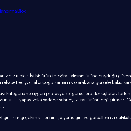
tlandırma
Blog
nızın vitrinidir. İyi bir ürün fotoğrafı alıcının ürüne duyduğu güv
 rekabet ediyor; alıcı çoğu zaman ilk olarak ana görsele bakıp kara
yayı kategorisine uygun profesyonel görsellere dönüştürür: tertemi
runur — yapay zeka sadece sahneyi kurar, ürünü değiştirmez. Ge
ur.
ini, hangi çekim stillerinin işe yaradığını ve görsellerinizi dakikal