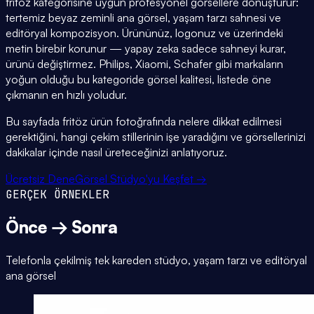
fritöz kategorisine uygun profesyonel görsellere dönüştürür:
tertemiz beyaz zeminli ana görsel, yaşam tarzı sahnesi ve
editöryal kompozisyon. Ürününüz, logonuz ve üzerindeki
metin birebir korunur — yapay zeka sadece sahneyi kurar,
ürünü değiştirmez. Philips, Xiaomi, Schafer gibi markaların
yoğun olduğu bu kategoride görsel kalitesi, listede öne
çıkmanın en hızlı yoludur.
Bu sayfada fritöz ürün fotoğrafında nelere dikkat edilmesi
gerektiğini, hangi çekim stillerinin işe yaradığını ve görsellerinizi
dakikalar içinde nasıl üreteceğinizi anlatıyoruz.
Ücretsiz Dene
Görsel Stüdyo'yu Keşfet →
GERÇEK ÖRNEKLER
Önce → Sonra
Telefonla çekilmiş tek kareden stüdyo, yaşam tarzı ve editöryal
ana görsel