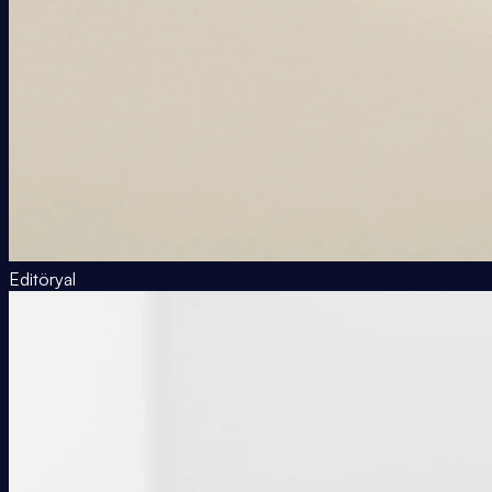
Editöryal