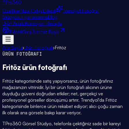
TPro
360
Özellikler
Nasıl Çalışır
Eklenti
Trendyol Fotoğraf
Stüdyosu
Fiyatlandırma
Blog
Ürün Analiz
Komisyon Hesapla
Eklenti
Giriş
Ücretsiz Başla
Ana Sayfa
›
Ürün Fotoğrafı
›
Fritöz
ÜRÜN FOTOĞRAFI
Fritöz
ürün fotoğrafı
Fritöz kategorisinde satış yapıyorsanız, ürün fotoğrafınız
mağazanızın vitrinidir. İyi bir ürün fotoğrafı alıcının ürüne
duyduğu güveni doğrudan etkiler; net, gerçekçi ve
profesyonel görseller dönüşümü artırır. Trendyol'da Fritöz
kategorisinde binlerce ürün rekabet ediyor; alıcı çoğu zaman
ilk olarak ana görsele bakıp karar veriyor.
TPro360 Görsel Stüdyo, telefonla çektiğiniz sade bir kareyi