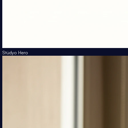
Stüdyo Hero