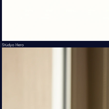
Stüdyo Hero