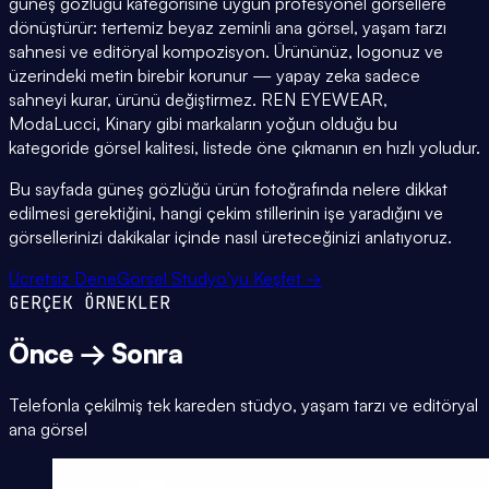
güneş gözlüğü kategorisine uygun profesyonel görsellere
dönüştürür: tertemiz beyaz zeminli ana görsel, yaşam tarzı
sahnesi ve editöryal kompozisyon. Ürününüz, logonuz ve
üzerindeki metin birebir korunur — yapay zeka sadece
sahneyi kurar, ürünü değiştirmez. REN EYEWEAR,
ModaLucci, Kinary gibi markaların yoğun olduğu bu
kategoride görsel kalitesi, listede öne çıkmanın en hızlı yoludur.
Bu sayfada güneş gözlüğü ürün fotoğrafında nelere dikkat
edilmesi gerektiğini, hangi çekim stillerinin işe yaradığını ve
görsellerinizi dakikalar içinde nasıl üreteceğinizi anlatıyoruz.
Ücretsiz Dene
Görsel Stüdyo'yu Keşfet →
GERÇEK ÖRNEKLER
Önce → Sonra
Telefonla çekilmiş tek kareden stüdyo, yaşam tarzı ve editöryal
ana görsel