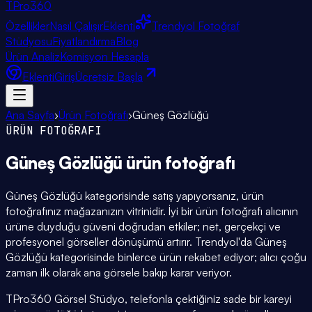
TPro
360
Özellikler
Nasıl Çalışır
Eklenti
Trendyol Fotoğraf
Stüdyosu
Fiyatlandırma
Blog
Ürün Analiz
Komisyon Hesapla
Eklenti
Giriş
Ücretsiz Başla
Ana Sayfa
›
Ürün Fotoğrafı
›
Güneş Gözlüğü
ÜRÜN FOTOĞRAFI
Güneş Gözlüğü
ürün fotoğrafı
Güneş Gözlüğü kategorisinde satış yapıyorsanız, ürün
fotoğrafınız mağazanızın vitrinidir. İyi bir ürün fotoğrafı alıcının
ürüne duyduğu güveni doğrudan etkiler; net, gerçekçi ve
profesyonel görseller dönüşümü artırır. Trendyol'da Güneş
Gözlüğü kategorisinde binlerce ürün rekabet ediyor; alıcı çoğu
zaman ilk olarak ana görsele bakıp karar veriyor.
TPro360 Görsel Stüdyo, telefonla çektiğiniz sade bir kareyi