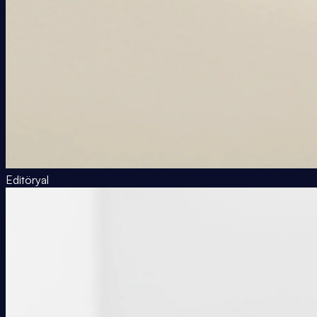
Editöryal