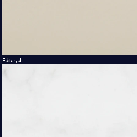
Editöryal