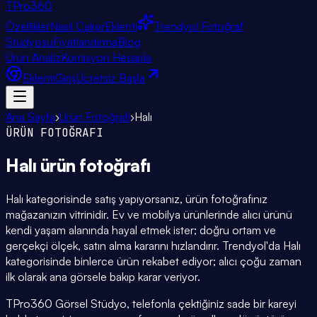
TPro
360
Özellikler
Nasıl Çalışır
Eklenti
Trendyol Fotoğraf
Stüdyosu
Fiyatlandırma
Blog
Ürün Analiz
Komisyon Hesapla
Eklenti
Giriş
Ücretsiz Başla
Ana Sayfa
›
Ürün Fotoğrafı
›
Halı
ÜRÜN FOTOĞRAFI
Halı
ürün fotoğrafı
Halı kategorisinde satış yapıyorsanız, ürün fotoğrafınız
mağazanızın vitrinidir. Ev ve mobilya ürünlerinde alıcı ürünü
kendi yaşam alanında hayal etmek ister; doğru ortam ve
gerçekçi ölçek, satın alma kararını hızlandırır. Trendyol'da Halı
kategorisinde binlerce ürün rekabet ediyor; alıcı çoğu zaman
ilk olarak ana görsele bakıp karar veriyor.
TPro360 Görsel Stüdyo, telefonla çektiğiniz sade bir kareyi