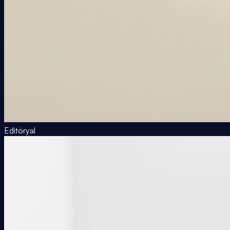
Editöryal