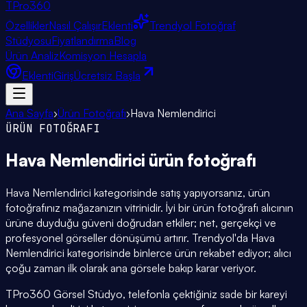
TPro
360
Özellikler
Nasıl Çalışır
Eklenti
Trendyol Fotoğraf
Stüdyosu
Fiyatlandırma
Blog
Ürün Analiz
Komisyon Hesapla
Eklenti
Giriş
Ücretsiz Başla
Ana Sayfa
›
Ürün Fotoğrafı
›
Hava Nemlendirici
ÜRÜN FOTOĞRAFI
Hava Nemlendirici
ürün fotoğrafı
Hava Nemlendirici kategorisinde satış yapıyorsanız, ürün
fotoğrafınız mağazanızın vitrinidir. İyi bir ürün fotoğrafı alıcının
ürüne duyduğu güveni doğrudan etkiler; net, gerçekçi ve
profesyonel görseller dönüşümü artırır. Trendyol'da Hava
Nemlendirici kategorisinde binlerce ürün rekabet ediyor; alıcı
çoğu zaman ilk olarak ana görsele bakıp karar veriyor.
TPro360 Görsel Stüdyo, telefonla çektiğiniz sade bir kareyi