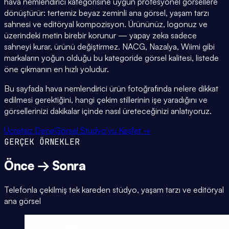
hava nemlendirici kategorisine uygun profesyonel görsellere
dönüştürür: tertemiz beyaz zeminli ana görsel, yaşam tarzı
sahnesi ve editöryal kompozisyon. Ürününüz, logonuz ve
üzerindeki metin birebir korunur — yapay zeka sadece
sahneyi kurar, ürünü değiştirmez. NACG, Nazalya, Wiimi gibi
markaların yoğun olduğu bu kategoride görsel kalitesi, listede
öne çıkmanın en hızlı yoludur.
Bu sayfada hava nemlendirici ürün fotoğrafında nelere dikkat
edilmesi gerektiğini, hangi çekim stillerinin işe yaradığını ve
görsellerinizi dakikalar içinde nasıl üreteceğinizi anlatıyoruz.
Ücretsiz Dene
Görsel Stüdyo'yu Keşfet →
GERÇEK ÖRNEKLER
Önce → Sonra
Telefonla çekilmiş tek kareden stüdyo, yaşam tarzı ve editöryal
ana görsel