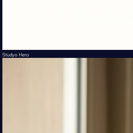
Stüdyo Hero