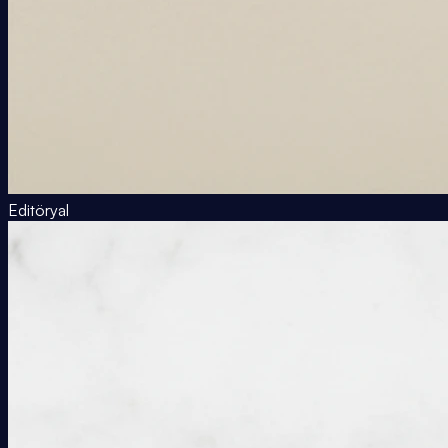
Editöryal