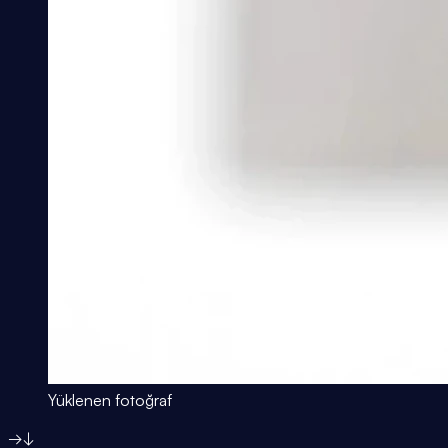
Yüklenen fotoğraf
→
↓