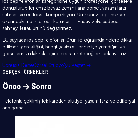
ıos cep telefonları kategorisine uygun profesyonel görsellere
dönüştürür: tertemiz beyaz zeminli ana görsel, yaşam tarzı
sahnesi ve editöryal kompozisyon. Ürününüz, logonuz ve
üzerindeki metin birebir korunur — yapay zeka sadece
sahneyi kurar, ürünü değiştirmez.
Bu sayfada ıos cep telefonları ürün fotoğrafında nelere dikkat
edilmesi gerektiğini, hangi çekim stillerinin işe yaradığını ve
görsellerinizi dakikalar içinde nasıl üreteceğinizi anlatıyoruz.
Ücretsiz Dene
Görsel Stüdyo'yu Keşfet →
GERÇEK ÖRNEKLER
Önce → Sonra
Telefonla çekilmiş tek kareden stüdyo, yaşam tarzı ve editöryal
ana görsel