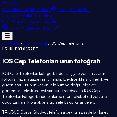
TPro
360
Özellikler
Nasıl Çalışır
Eklenti
Trendyol Fotoğraf
Stüdyosu
Fiyatlandırma
Blog
Ürün Analiz
Komisyon Hesapla
Eklenti
Giriş
Ücretsiz Başla
Ana Sayfa
›
Ürün Fotoğrafı
›
IOS Cep Telefonları
ÜRÜN FOTOĞRAFI
IOS Cep Telefonları
ürün fotoğrafı
IOS Cep Telefonları kategorisinde satış yapıyorsanız, ürün
fotoğrafınız mağazanızın vitrinidir. Elektronikte alıcı netlik ve
güven arar; ürünün keskin, eksiksiz ve doğru ölçekte
görünmesi teknik kaliteyi yansıtır. Trendyol'da IOS Cep
Telefonları kategorisinde binlerce ürün rekabet ediyor; alıcı
çoğu zaman ilk olarak ana görsele bakıp karar veriyor.
TPro360 Görsel Stüdyo, telefonla çektiğiniz sade bir kareyi