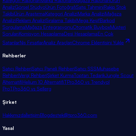
Kategori Raporları
Marka Raporları
Mağaza Raporları
Ürün
Analiz
Görsel Stüdyo
Ürün Fotoğrafı
Satış Tahmini
Rakip Stok
Takibi
Ürün Araştırma
Kategori Analizi
Marka Analizi
Mağaza
Analizi
Reklam Analizi
Sıralama Takibi
Mega Keşif
Barkod
Sorgulama
Mağaza Entegrasyonu
Otomatik Buybox
Müşteri
Soruları
Komisyon Hesaplama
Desi Hesaplama
En Çok
Satanlar
Niş Fırsatlar
Analiz Araçları
Chrome Eklentisini Yükle
Rehberler
Satıcı Rehberi
Satıcı Paneli Rehberi
Satıcı SSS
Muhasebe
Rehberi
Vergi Rehberi
Şirket Kurma
Toptan Tedarik
Jungle Scout
Alternatifi
Helium 10 Alternatifi
TPro360 vs Trendyol
Pro
TPro360 vs Sellerg
Şirket
Hakkımızda
İletişim
Blog
destek@tpro360.com
Yasal