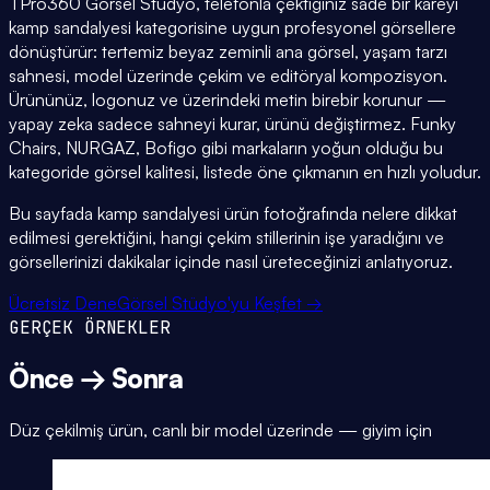
TPro360 Görsel Stüdyo, telefonla çektiğiniz sade bir kareyi
kamp sandalyesi kategorisine uygun profesyonel görsellere
dönüştürür: tertemiz beyaz zeminli ana görsel, yaşam tarzı
sahnesi, model üzerinde çekim ve editöryal kompozisyon.
Ürününüz, logonuz ve üzerindeki metin birebir korunur —
yapay zeka sadece sahneyi kurar, ürünü değiştirmez. Funky
Chairs, NURGAZ, Bofigo gibi markaların yoğun olduğu bu
kategoride görsel kalitesi, listede öne çıkmanın en hızlı yoludur.
Bu sayfada kamp sandalyesi ürün fotoğrafında nelere dikkat
edilmesi gerektiğini, hangi çekim stillerinin işe yaradığını ve
görsellerinizi dakikalar içinde nasıl üreteceğinizi anlatıyoruz.
Ücretsiz Dene
Görsel Stüdyo'yu Keşfet →
GERÇEK ÖRNEKLER
Önce → Sonra
Düz çekilmiş ürün, canlı bir model üzerinde — giyim için