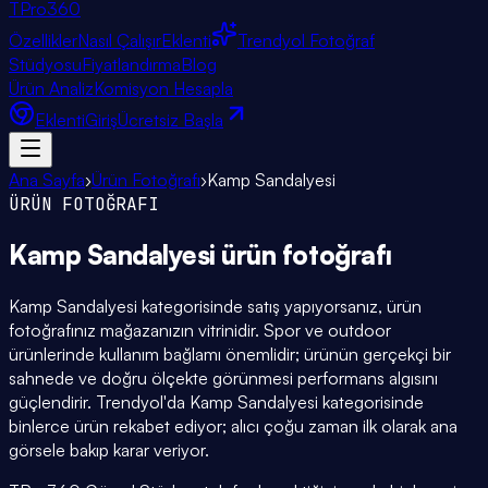
TPro
360
Özellikler
Nasıl Çalışır
Eklenti
Trendyol Fotoğraf
Stüdyosu
Fiyatlandırma
Blog
Ürün Analiz
Komisyon Hesapla
Eklenti
Giriş
Ücretsiz Başla
Ana Sayfa
›
Ürün Fotoğrafı
›
Kamp Sandalyesi
ÜRÜN FOTOĞRAFI
Kamp Sandalyesi
ürün fotoğrafı
Kamp Sandalyesi kategorisinde satış yapıyorsanız, ürün
fotoğrafınız mağazanızın vitrinidir. Spor ve outdoor
ürünlerinde kullanım bağlamı önemlidir; ürünün gerçekçi bir
sahnede ve doğru ölçekte görünmesi performans algısını
güçlendirir. Trendyol'da Kamp Sandalyesi kategorisinde
binlerce ürün rekabet ediyor; alıcı çoğu zaman ilk olarak ana
görsele bakıp karar veriyor.