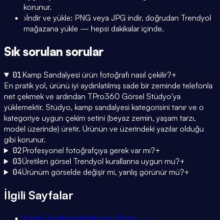
korunur.
›
İndir ve yükle: PNG veya JPG indir, doğrudan Trendyol
mağazana yükle — hepsi dakikalar içinde.
Sık sorulan
sorular
01
Kamp Sandalyesi ürün fotoğrafı nasıl çekilir?
+
En pratik yol, ürünü iyi aydınlatılmış sade bir zeminde telefonla
net çekmek ve ardından TPro360 Görsel Stüdyo'ya
yüklemektir. Stüdyo, kamp sandalyesi kategorisini tanır ve o
kategoriye uygun çekim setini (beyaz zemin, yaşam tarzı,
model üzerinde) üretir. Ürünün ve üzerindeki yazılar olduğu
gibi korunur.
02
Profesyonel fotoğrafçıya gerek var mı?
+
03
Üretilen görsel Trendyol kurallarına uygun mu?
+
04
Ürünüm görselde değişir mi, yanlış görünür mü?
+
İlgili Sayfalar
Kamp Sandalyesi Kategori Raporu
→