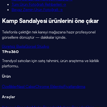
Tüm Ürün Fotoğrafı Rehberleri
→
Beyaz Zemin Ürün Fotoğrafı
→
Kamp Sandalyesi ürünlerini öne çıkar
Telefonla çektiğin tek kareyi mağazana hazır profesyonel
görsellere dönüştür — dakikalar içinde.
Ücretsiz Başla
Görsel Stüdyo
TPro
360
Trendyol satıcıları için satış tahmini, ürün araştırma ve kârlılık
platformu.
Ürün
Özellikler
Nasıl Çalışır
Chrome Eklentisi
Fiyatlandırma
Araçlar