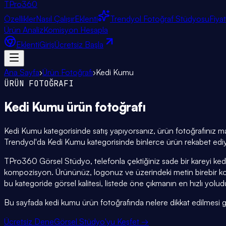
TPro
360
Özellikler
Nasıl Çalışır
Eklenti
Trendyol Fotoğraf Stüdyosu
Fiya
Ürün Analiz
Komisyon Hesapla
Eklenti
Giriş
Ücretsiz Başla
Ana Sayfa
›
Ürün Fotoğrafı
›
Kedi Kumu
ÜRÜN FOTOĞRAFI
Kedi Kumu
ürün fotoğrafı
Kedi Kumu kategorisinde satış yapıyorsanız, ürün fotoğrafınız mağa
Trendyol'da Kedi Kumu kategorisinde binlerce ürün rekabet ediyor
TPro360 Görsel Stüdyo, telefonla çektiğiniz sade bir kareyi ked
kompozisyon. Ürününüz, logonuz ve üzerindeki metin birebir ko
bu kategoride görsel kalitesi, listede öne çıkmanın en hızlı yolud
Bu sayfada kedi kumu ürün fotoğrafında nelere dikkat edilmesi gerek
Ücretsiz Dene
Görsel Stüdyo'yu Keşfet →