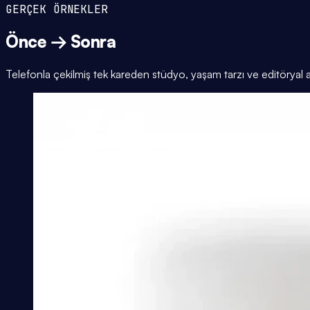
GERÇEK ÖRNEKLER
Önce → Sonra
Telefonla çekilmiş tek kareden stüdyo, yaşam tarzı ve editöryal 