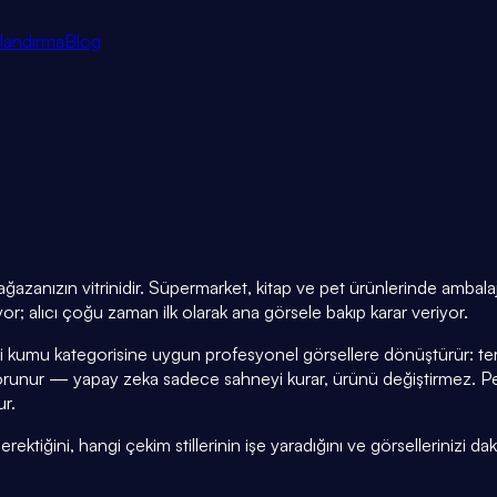
tlandırma
Blog
zanızın vitrinidir. Süpermarket, kitap ve pet ürünlerinde ambalaj n
; alıcı çoğu zaman ilk olarak ana görsele bakıp karar veriyor.
i kumu kategorisine uygun profesyonel görsellere dönüştürür: ter
runur — yapay zeka sadece sahneyi kurar, ürünü değiştirmez. Pe
ur.
tiğini, hangi çekim stillerinin işe yaradığını ve görsellerinizi daki