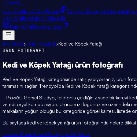
TPro
360
Özellikler
Nasıl Çalışır
Eklenti
Trendyol Fotoğraf Stüdyosu
Fiya
Ürün Analiz
Komisyon Hesapla
Eklenti
Giriş
Ücretsiz Başla
Ana Sayfa
›
Ürün Fotoğrafı
›
Kedi ve Köpek Yatağı
ÜRÜN FOTOĞRAFI
Kedi ve Köpek Yatağı
ürün fotoğrafı
Kedi ve Köpek Yatağı kategorisinde satış yapıyorsanız, ürün fotoğr
tanımasını sağlar. Trendyol'da Kedi ve Köpek Yatağı kategorisinde
TPro360 Görsel Stüdyo, telefonla çektiğiniz sade bir kareyi ked
ve editöryal kompozisyon. Ürününüz, logonuz ve üzerindeki met
markaların yoğun olduğu bu kategoride görsel kalitesi, listede ön
Bu sayfada kedi ve köpek yatağı ürün fotoğrafında nelere dikkat edi
Ücretsiz Dene
Görsel Stüdyo'yu Keşfet →