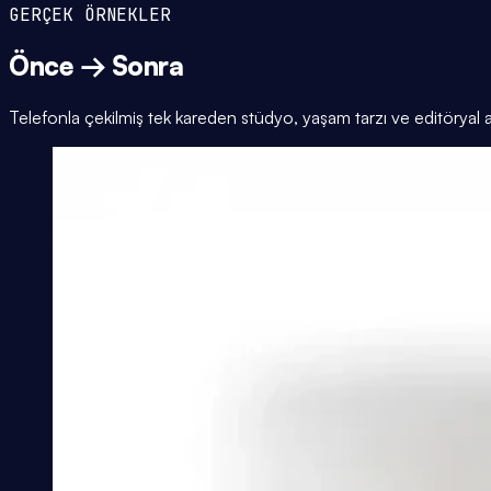
GERÇEK ÖRNEKLER
Önce → Sonra
Telefonla çekilmiş tek kareden stüdyo, yaşam tarzı ve editöryal 