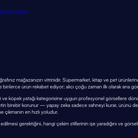
tlandırma
Blog
afınız mağazanızın vitrinidir. Süpermarket, kitap ve pet ürünlerind
 binlerce ürün rekabet ediyor; alıcı çoğu zaman ilk olarak ana gör
i ve köpek yatağı kategorisine uygun profesyonel görsellere dönü
in birebir korunur — yapay zeka sadece sahneyi kurar, ürünü de
e çıkmanın en hızlı yoludur.
lmesi gerektiğini, hangi çekim stillerinin işe yaradığını ve görselle