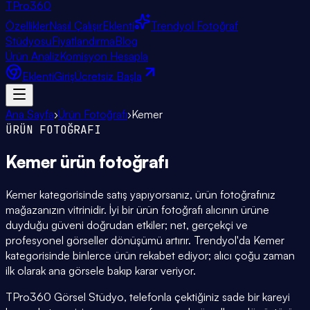
TPro
360
Özellikler
Nasıl Çalışır
Eklenti
Trendyol Fotoğraf
Stüdyosu
Fiyatlandırma
Blog
Ürün Analiz
Komisyon Hesapla
Eklenti
Giriş
Ücretsiz Başla
Ana Sayfa
›
Ürün Fotoğrafı
›
Kemer
ÜRÜN FOTOĞRAFI
Kemer
ürün fotoğrafı
Kemer kategorisinde satış yapıyorsanız, ürün fotoğrafınız
mağazanızın vitrinidir. İyi bir ürün fotoğrafı alıcının ürüne
duyduğu güveni doğrudan etkiler; net, gerçekçi ve
profesyonel görseller dönüşümü artırır. Trendyol'da Kemer
kategorisinde binlerce ürün rekabet ediyor; alıcı çoğu zaman
ilk olarak ana görsele bakıp karar veriyor.
TPro360 Görsel Stüdyo, telefonla çektiğiniz sade bir kareyi