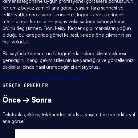
kemer kategorisine uygun profesyonel görsellere dönüştürür:
tertemiz beyaz zeminli ana görsel, yaşam tarzı sahnesi ve
editöryal kompozisyon. Ürününüz, logonuz ve üzerindeki
metin birebir korunur — yapay zeka sadece sahneyi kurar,
ürünü değiştirmez. Fiori, keisy, Kemerix gibi markaların yoğun
olduğu bu kategoride görsel kalitesi, listede öne çıkmanın en
hızlı yoludur.
Bu sayfada kemer ürün fotoğrafında nelere dikkat edilmesi
gerektiğini, hangi çekim stillerinin işe yaradığını ve görsellerinizi
dakikalar içinde nasıl üreteceğinizi anlatıyoruz.
Ücretsiz Dene
Görsel Stüdyo'yu Keşfet →
GERÇEK ÖRNEKLER
Önce → Sonra
Telefonla çekilmiş tek kareden stüdyo, yaşam tarzı ve editöryal
ana görsel