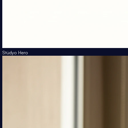
Stüdyo Hero