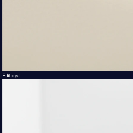
Editöryal