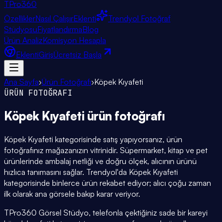
TPro
360
Özellikler
Nasıl Çalışır
Eklenti
Trendyol Fotoğraf
Stüdyosu
Fiyatlandırma
Blog
Ürün Analiz
Komisyon Hesapla
Eklenti
Giriş
Ücretsiz Başla
Ana Sayfa
›
Ürün Fotoğrafı
›
Köpek Kıyafeti
ÜRÜN FOTOĞRAFI
Köpek Kıyafeti
ürün fotoğrafı
Köpek Kıyafeti kategorisinde satış yapıyorsanız, ürün
fotoğrafınız mağazanızın vitrinidir. Süpermarket, kitap ve pet
ürünlerinde ambalaj netliği ve doğru ölçek, alıcının ürünü
hızlıca tanımasını sağlar. Trendyol'da Köpek Kıyafeti
kategorisinde binlerce ürün rekabet ediyor; alıcı çoğu zaman
ilk olarak ana görsele bakıp karar veriyor.
TPro360 Görsel Stüdyo, telefonla çektiğiniz sade bir kareyi