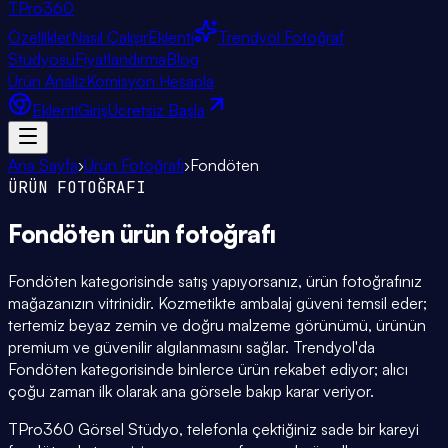
TPro
360
Özellikler
Nasıl Çalışır
Eklenti
Trendyol Fotoğraf
Stüdyosu
Fiyatlandırma
Blog
Ürün Analiz
Komisyon Hesapla
Eklenti
Giriş
Ücretsiz Başla
Ana Sayfa
›
Ürün Fotoğrafı
›
Fondöten
ÜRÜN FOTOĞRAFI
Fondöten
ürün fotoğrafı
Fondöten kategorisinde satış yapıyorsanız, ürün fotoğrafınız
mağazanızın vitrinidir. Kozmetikte ambalaj güveni temsil eder;
tertemiz beyaz zemin ve doğru malzeme görünümü, ürünün
premium ve güvenilir algılanmasını sağlar. Trendyol'da
Fondöten kategorisinde binlerce ürün rekabet ediyor; alıcı
çoğu zaman ilk olarak ana görsele bakıp karar veriyor.
TPro360 Görsel Stüdyo, telefonla çektiğiniz sade bir kareyi