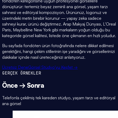
fondöten kategorisine uygun profesyonel görsellere
dönüştürür: tertemiz beyaz zeminli ana görsel, yaşam tarzı
sahnesi ve editöryal kompozisyon. Ürününüz, logonuz ve
üzerindeki metin birebir korunur — yapay zeka sadece
sahneyi kurar, ürünü değiştirmez. Arap Makyaj Dünyası, L'Oreal
Paris, Maybelline New York gibi markaların yoğun olduğu bu
kategoride görsel kalitesi, listede öne çıkmanın en hızlı yoludur.
Bu sayfada fondöten ürün fotoğrafında nelere dikkat edilmesi
gerektiğini, hangi çekim stillerinin işe yaradığını ve görsellerinizi
dakikalar içinde nasıl üreteceğinizi anlatıyoruz.
Ücretsiz Dene
Görsel Stüdyo'yu Keşfet →
GERÇEK ÖRNEKLER
Önce → Sonra
Telefonla çekilmiş tek kareden stüdyo, yaşam tarzı ve editöryal
ana görsel