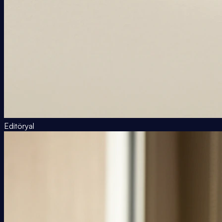
Editöryal