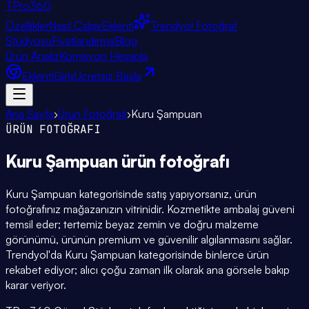
TPro
360
Özellikler
Nasıl Çalışır
Eklenti
Trendyol Fotoğraf
Stüdyosu
Fiyatlandırma
Blog
Ürün Analiz
Komisyon Hesapla
Eklenti
Giriş
Ücretsiz Başla
Ana Sayfa
›
Ürün Fotoğrafı
›
Kuru Şampuan
ÜRÜN FOTOĞRAFI
Kuru Şampuan
ürün fotoğrafı
Kuru Şampuan kategorisinde satış yapıyorsanız, ürün
fotoğrafınız mağazanızın vitrinidir. Kozmetikte ambalaj güveni
temsil eder; tertemiz beyaz zemin ve doğru malzeme
görünümü, ürünün premium ve güvenilir algılanmasını sağlar.
Trendyol'da Kuru Şampuan kategorisinde binlerce ürün
rekabet ediyor; alıcı çoğu zaman ilk olarak ana görsele bakıp
karar veriyor.