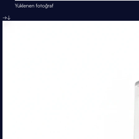
Yüklenen fotoğraf
→
↓