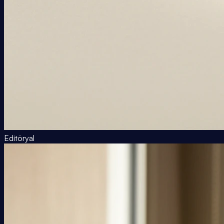
Editöryal