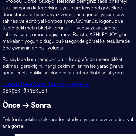
TPro360 Görsel Stüdyo, telefonla çektiğiniz sade bir kareyi
kuru şampuan kategorisine uygun profesyonel görsellere
dönüştürür: tertemiz beyaz zeminli ana görsel, yaşam tarzı
sahnesi ve editöryal kompozisyon. Ürününüz, logonuz ve
üzerindeki metin birebir korunur — yapay zeka sadece
sahneyi kurar, ürünü değiştirmez. Batiste, ASHLEY JOY gibi
markaların yoğun olduğu bu kategoride görsel kalitesi, listede
öne çıkmanın en hızlı yoludur.
Bu sayfada kuru şampuan ürün fotoğrafında nelere dikkat
edilmesi gerektiğini, hangi çekim stillerinin işe yaradığını ve
görsellerinizi dakikalar içinde nasıl üreteceğinizi anlatıyoruz.
Ücretsiz Dene
Görsel Stüdyo'yu Keşfet →
GERÇEK ÖRNEKLER
Önce → Sonra
Telefonla çekilmiş tek kareden stüdyo, yaşam tarzı ve editöryal
ana görsel