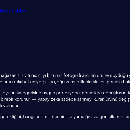
tlandırma
Blog
ğazanızın vitrinidir. İyi bir ürün fotoğrafı alıcının ürüne duyduğ
ürün rekabet ediyor; alıcı çoğu zaman ilk olarak ana görsele bakı
tu oyunu kategorisine uygun profesyonel görsellere dönüştürür: t
birebir korunur — yapay zeka sadece sahneyi kurar, ürünü değişt
lı yoludur.
ktiğini, hangi çekim stillerinin işe yaradığını ve görsellerinizi da