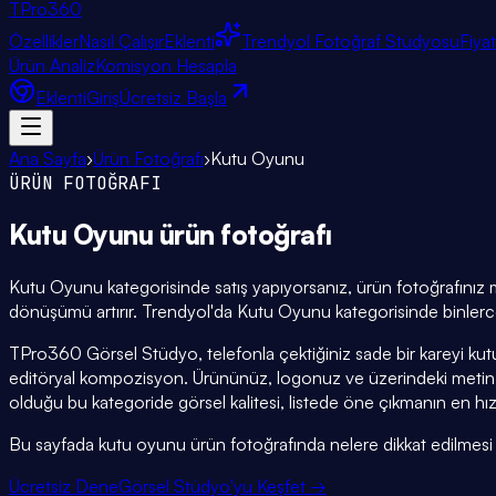
TPro
360
Özellikler
Nasıl Çalışır
Eklenti
Trendyol Fotoğraf Stüdyosu
Fiya
Ürün Analiz
Komisyon Hesapla
Eklenti
Giriş
Ücretsiz Başla
Ana Sayfa
›
Ürün Fotoğrafı
›
Kutu Oyunu
ÜRÜN FOTOĞRAFI
Kutu Oyunu
ürün fotoğrafı
Kutu Oyunu kategorisinde satış yapıyorsanız, ürün fotoğrafınız ma
dönüşümü artırır. Trendyol'da Kutu Oyunu kategorisinde binlerce 
TPro360 Görsel Stüdyo, telefonla çektiğiniz sade bir kareyi ku
editöryal kompozisyon. Ürününüz, logonuz ve üzerindeki metin 
olduğu bu kategoride görsel kalitesi, listede öne çıkmanın en hız
Bu sayfada kutu oyunu ürün fotoğrafında nelere dikkat edilmesi gere
Ücretsiz Dene
Görsel Stüdyo'yu Keşfet →