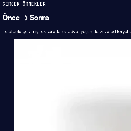
GERÇEK ÖRNEKLER
Önce → Sonra
Telefonla çekilmiş tek kareden stüdyo, yaşam tarzı ve editöryal 