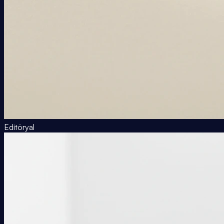
Editöryal