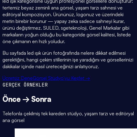
led ışık kategorisine uygun profesyonel görsellere dönüştürür:
tertemiz beyaz zeminli ana görsel, yaşam tarzı sahnesi ve
editöryal kompozisyon. Ürününüz, logonuz ve üzerindeki
metin birebir korunur — yapay zeka sadece sahneyi kurar,
ürünü değiştirmez. SULED, sgeteknoloji, Genel Markalar gibi
markaların yoğun olduğu bu kategoride görsel kalitesi, listede
öne çıkmanın en hızlı yoludur.
Bu sayfada led ışık ürün fotoğrafında nelere dikkat edilmesi
gerektiğini, hangi çekim stillerinin işe yaradığını ve görsellerinizi
dakikalar içinde nasıl üreteceğinizi anlatıyoruz.
Ücretsiz Dene
Görsel Stüdyo'yu Keşfet →
GERÇEK ÖRNEKLER
Önce → Sonra
Telefonla çekilmiş tek kareden stüdyo, yaşam tarzı ve editöryal
ana görsel