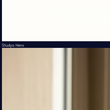
Stüdyo Hero