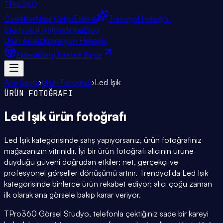
TPro
360
Özellikler
Nasıl Çalışır
Eklenti
Trendyol Fotoğraf
Stüdyosu
Fiyatlandırma
Blog
Ürün Analiz
Komisyon Hesapla
Eklenti
Giriş
Ücretsiz Başla
Ana Sayfa
›
Ürün Fotoğrafı
›
Led Işık
ÜRÜN FOTOĞRAFI
Led Işık
ürün fotoğrafı
Led Işık kategorisinde satış yapıyorsanız, ürün fotoğrafınız
mağazanızın vitrinidir. İyi bir ürün fotoğrafı alıcının ürüne
duyduğu güveni doğrudan etkiler; net, gerçekçi ve
profesyonel görseller dönüşümü artırır. Trendyol'da Led Işık
kategorisinde binlerce ürün rekabet ediyor; alıcı çoğu zaman
ilk olarak ana görsele bakıp karar veriyor.
TPro360 Görsel Stüdyo, telefonla çektiğiniz sade bir kareyi