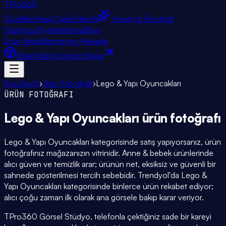
TPro
360
Özellikler
Nasıl Çalışır
Eklenti
Trendyol Fotoğraf
Stüdyosu
Fiyatlandırma
Blog
Ürün Analiz
Komisyon Hesapla
Eklenti
Giriş
Ücretsiz Başla
Ana Sayfa
›
Ürün Fotoğrafı
›
Lego & Yapı Oyuncakları
ÜRÜN FOTOĞRAFI
Lego & Yapı Oyuncakları
ürün fotoğrafı
Lego & Yapı Oyuncakları kategorisinde satış yapıyorsanız, ürün
fotoğrafınız mağazanızın vitrinidir. Anne & bebek ürünlerinde
alıcı güven ve temizlik arar; ürünün net, eksiksiz ve güvenli bir
sahnede gösterilmesi tercih sebebidir. Trendyol'da Lego &
Yapı Oyuncakları kategorisinde binlerce ürün rekabet ediyor;
alıcı çoğu zaman ilk olarak ana görsele bakıp karar veriyor.
TPro360 Görsel Stüdyo, telefonla çektiğiniz sade bir kareyi