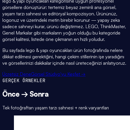
lego & yapı oyuncakları kategorisine uygun profesyonel
görsellere dönüştürür: tertemiz beyaz zeminli ana görsel,
yaşam tarzı sahnesi ve editöryal kompozisyon. Ürününüz,
logonuz ve üzerindeki metin birebir korunur — yapay zeka
sadece sahneyi kurar, ürünü değiştirmez. LEGO, ThinkMaster,
Genel Markalar gibi markaların yoğun olduğu bu kategoride
görsel kalitesi, listede öne çıkmanın en hızlı yoludur.
Bu sayfada lego & yapı oyuncakları ürün fotoğrafında nelere
dikkat edilmesi gerektiğini, hangi çekim stillerinin işe yaradığını
ve görsellerinizi dakikalar içinde nasıl üreteceğinizi anlatıyoruz.
Ücretsiz Dene
Görsel Stüdyo'yu Keşfet →
GERÇEK ÖRNEKLER
Önce → Sonra
Tek fotoğraftan yaşam tarzı sahnesi + renk varyantları