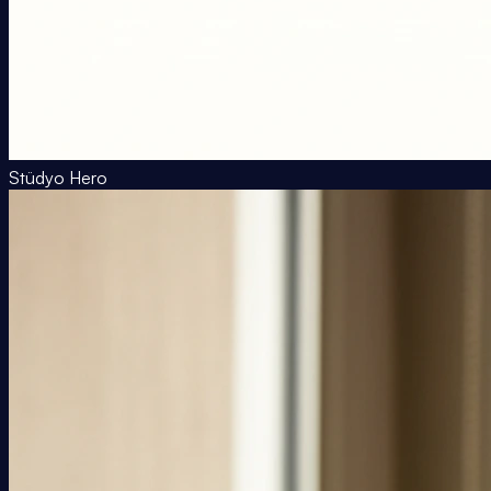
Stüdyo Hero