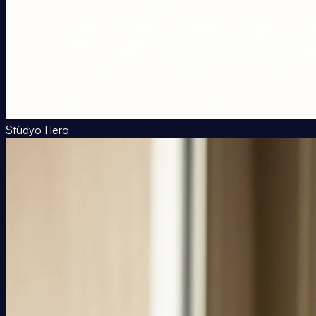
Stüdyo Hero