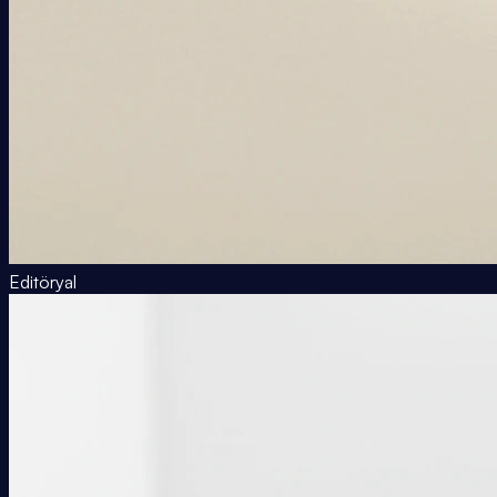
Editöryal