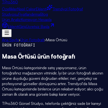
TPro
360
Özellikler
Nasıl Çalışır
Eklenti
Trendyol Fotoğraf
Stüdyosu
Fiyatlandırma
Blog
Ürün Analiz
Komisyon Hesapla
Eklenti
Giriş
Ücretsiz Başla
Ana Sayfa
›
Ürün Fotoğrafı
›
Masa Örtüsü
ÜRÜN FOTOĞRAFI
Masa Örtüsü
ürün fotoğrafı
Masa Örtüsü kategorisinde satış yapıyorsanız, ürün
fotoğrafınız mağazanızın vitrinidir. İyi bir ürün fotoğrafı alıcının
ürüne duyduğu güveni doğrudan etkiler; net, gerçekçi ve
profesyonel görseller dönüşümü artırır. Trendyol'da Masa
Örtüsü kategorisinde binlerce ürün rekabet ediyor; alıcı çoğu
zaman ilk olarak ana görsele bakıp karar veriyor.
TPro360 Görsel Stüdyo, telefonla çektiğiniz sade bir kareyi