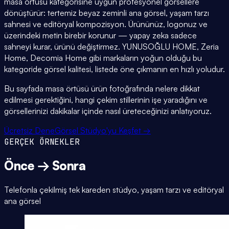
masa örtüsü kategorisine uygun profesyonel görsellere
dönüştürür: tertemiz beyaz zeminli ana görsel, yaşam tarzı
sahnesi ve editöryal kompozisyon. Ürününüz, logonuz ve
üzerindeki metin birebir korunur — yapay zeka sadece
sahneyi kurar, ürünü değiştirmez. YUNUSOĞLU HOME, Zeria
Home, Decomia Home gibi markaların yoğun olduğu bu
kategoride görsel kalitesi, listede öne çıkmanın en hızlı yoludur.
Bu sayfada masa örtüsü ürün fotoğrafında nelere dikkat
edilmesi gerektiğini, hangi çekim stillerinin işe yaradığını ve
görsellerinizi dakikalar içinde nasıl üreteceğinizi anlatıyoruz.
Ücretsiz Dene
Görsel Stüdyo'yu Keşfet →
GERÇEK ÖRNEKLER
Önce → Sonra
Telefonla çekilmiş tek kareden stüdyo, yaşam tarzı ve editöryal
ana görsel