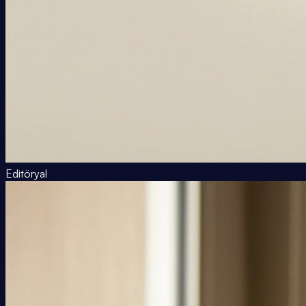
Editöryal