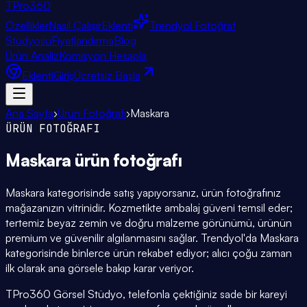
TPro
360
Özellikler
Nasıl Çalışır
Eklenti
Trendyol Fotoğraf
Stüdyosu
Fiyatlandırma
Blog
Ürün Analiz
Komisyon Hesapla
Eklenti
Giriş
Ücretsiz Başla
Ana Sayfa
›
Ürün Fotoğrafı
›
Maskara
ÜRÜN FOTOĞRAFI
Maskara
ürün fotoğrafı
Maskara kategorisinde satış yapıyorsanız, ürün fotoğrafınız
mağazanızın vitrinidir. Kozmetikte ambalaj güveni temsil eder;
tertemiz beyaz zemin ve doğru malzeme görünümü, ürünün
premium ve güvenilir algılanmasını sağlar. Trendyol'da Maskara
kategorisinde binlerce ürün rekabet ediyor; alıcı çoğu zaman
ilk olarak ana görsele bakıp karar veriyor.
TPro360 Görsel Stüdyo, telefonla çektiğiniz sade bir kareyi