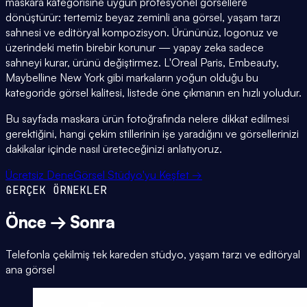
maskara kategorisine uygun profesyonel görsellere
dönüştürür: tertemiz beyaz zeminli ana görsel, yaşam tarzı
sahnesi ve editöryal kompozisyon. Ürününüz, logonuz ve
üzerindeki metin birebir korunur — yapay zeka sadece
sahneyi kurar, ürünü değiştirmez. L'Oreal Paris, Embeauty,
Maybelline New York gibi markaların yoğun olduğu bu
kategoride görsel kalitesi, listede öne çıkmanın en hızlı yoludur.
Bu sayfada maskara ürün fotoğrafında nelere dikkat edilmesi
gerektiğini, hangi çekim stillerinin işe yaradığını ve görsellerinizi
dakikalar içinde nasıl üreteceğinizi anlatıyoruz.
Ücretsiz Dene
Görsel Stüdyo'yu Keşfet →
GERÇEK ÖRNEKLER
Önce → Sonra
Telefonla çekilmiş tek kareden stüdyo, yaşam tarzı ve editöryal
ana görsel